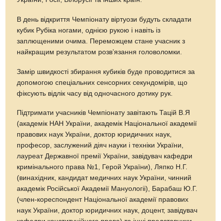
В день відкриття Чемпіонату віртуози будуть складати
кубик Рубіка ногами, однією рукою і навіть із
заплющеними очима. Переможцем стане учасник з
найкращим результатом розв’язання головоломки.
Замір швидкості збирання кубиків буде проводитися за
допомогою спеціальних сенсорних секундомірів, що
фіксують відлік часу від одночасного дотику рук.
Підтримати учасників Чемпіонату завітають Тацій В.Я
(академік НАН України, академік Національної академії
правових наук України, доктор юридичних наук,
професор, заслужений діяч науки і техніки України,
лауреат Державної премії України, завідувач кафедри
кримінального права №1, Герой України), Ляпко Н.Г.
(винахідник, кандидат медичних наук України, чинний
академік Російської Академії Мануологіі), Барабаш Ю.Г.
(член-кореспондент Національної академії правових
наук України, доктор юридичних наук, доцент, завідувач