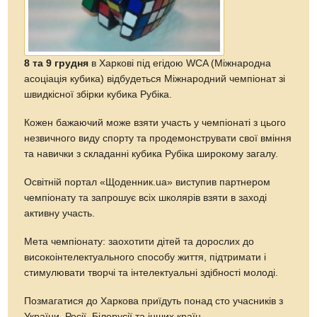
8 та 9 грудня
в Харкові під егідою WCA (Міжнародна
асоціація кубика) відбудеться Міжнародний чемпіонат зі
швидкісної збірки кубика Рубіка.
Кожен бажаючий може взяти участь у чемпіонаті з цього
незвичного виду спорту та продемонструвати свої вміння
та навички з складанні кубика Рубіка широкому загалу.
Освітній портал «Щоденник.ua» виступив партнером
чемпіонату та запрошує всіх школярів взяти в заході
активну участь.
Мета чемпіонату: заохотити дітей та дорослих до
високоінтелектуального способу життя, підтримати і
стимулювати творчі та інтелектуальні здібності молоді.
Позмагатися до Харкова приїдуть понад сто учасників з
України, Росії, Білорусії та інших країн.