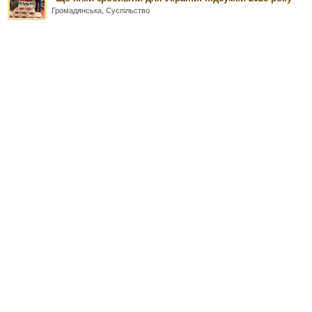
Громадянська
,
Суспільство