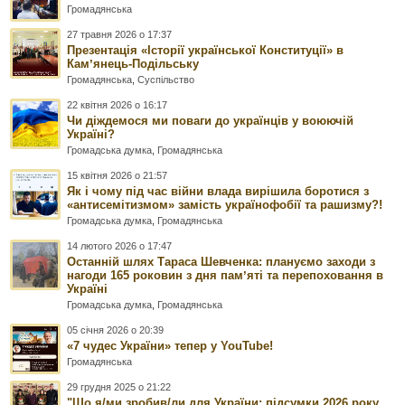
Громадянська
27 травня 2026 о 17:37
Презентація «Історії української Конституції» в
Камʼянець-Подільську
Громадянська
,
Суспільство
22 квітня 2026 о 16:17
Чи діждемося ми поваги до українців у воюючій
Україні?
Громадська думка
,
Громадянська
15 квітня 2026 о 21:57
Як і чому під час війни влада вирішила боротися з
«антисемітизмом» замість українофобії та рашизму?!
Громадська думка
,
Громадянська
14 лютого 2026 о 17:47
Останній шлях Тараса Шевченка: плануємо заходи з
нагоди 165 роковин з дня памʼяті та перепоховання в
Україні
Громадська думка
,
Громадянська
05 січня 2026 о 20:39
«7 чудес України» тепер у YouTube!
Громадянська
29 грудня 2025 о 21:22
"Що я/ми зробив/ли для України: підсумки 2026 року