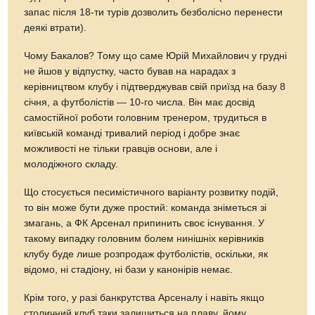
запас після 18-ти турів дозволить безболісно перенести
деякі втрати).
Чому Бакалов? Тому що саме Юрій Михайлович у грудні
не йшов у відпустку, часто бував на нарадах з
керівництвом клубу і підтверджував свій приїзд на базу 8
січня, а футболістів — 10-го числа. Він має досвід
самостійної роботи головним тренером, трудиться в
київській команді тривалий період і добре знає
можливості не тільки гравців основи, але і
молодіжного складу.
Що стосується песимістичного варіанту розвитку подій,
то він може бути дуже простий: команда зніметься зі
змагань, а ФК Арсенал припинить своє існування. У
такому випадку головним болем нинішніх керівників
клубу буде лише розпродаж футболістів, оскільки, як
відомо, ні стадіону, ні бази у канонірів немає.
Крім того, у разі банкрутства Арсеналу і навіть якщо
столичний клуб таки залишиться на плаву, йому