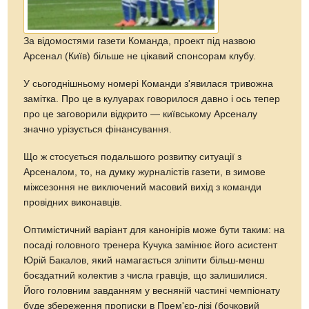
За відомостями газети Команда, проект під назвою
Арсенал (Київ) більше не цікавий спонсорам клубу.
У сьогоднішньому номері Команди з'явилася тривожна
замітка. Про це в кулуарах говорилося давно і ось тепер
про це заговорили відкрито — київському Арсеналу
значно урізується фінансування.
Що ж стосується подальшого розвитку ситуації з
Арсеналом, то, на думку журналістів газети, в зимове
міжсезоння не виключений масовий вихід з команди
провідних виконавців.
Оптимістичний варіант для канонірів може бути таким: на
посаді головного тренера Кучука замінює його асистент
Юрій Бакалов, який намагається зліпити більш-менш
боєздатний колектив з числа гравців, що залишилися.
Його головним завданням у весняній частині чемпіонату
буде збереження прописки в Прем'єр-лізі (бочковий