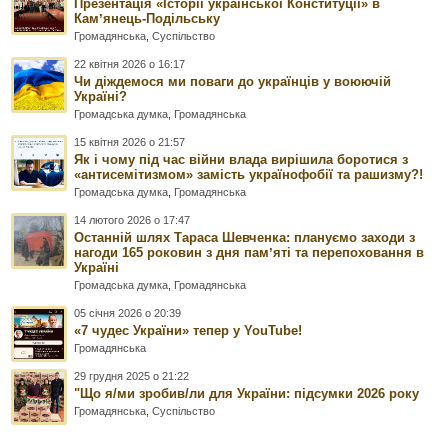
Презентація «Історії української Конституції» в
Камʼянець-Подільську
Громадянська
,
Суспільство
22 квітня 2026 о 16:17
Чи діждемося ми поваги до українців у воюючій
Україні?
Громадська думка
,
Громадянська
15 квітня 2026 о 21:57
Як і чому під час війни влада вирішила боротися з
«антисемітизмом» замість українофобії та рашизму?!
Громадська думка
,
Громадянська
14 лютого 2026 о 17:47
Останній шлях Тараса Шевченка: плануємо заходи з
нагоди 165 роковин з дня памʼяті та перепоховання в
Україні
Громадська думка
,
Громадянська
05 січня 2026 о 20:39
«7 чудес України» тепер у YouTube!
Громадянська
29 грудня 2025 о 21:22
"Що я/ми зробив/ли для України: підсумки 2026 року
Громадянська
,
Суспільство