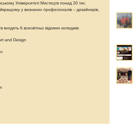
нському Університеті Мистецтв понад 20 тис.
айкращому у визнаних професіоналів – дизайнерів,
в входять 6 всесвітньо відомих коледжів:
Art and Design
on
gn