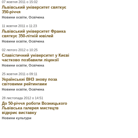
07 жовтня 2011 о 15:02
Львівський університет святкує
350-річчя
Новини освіти
,
Освічена
11 жовтня 2011 о 11:23
Львівський університет Франка
святкує 350-літній ювілей
Новини освіти
,
Освічена
02 лютого 2012 о 10:25
Славістичний університет у Києві
частково позбавили ліцензії
Новини освіти
,
Освічена
25 жовтня 2011 о 09:11
Українськиі ВНЗ знову поза
світовими рейтингами
Новини освіти
,
Освічена
28 листопада 2012 о 14:51
До 50-річчя роботи Возницького
Львівська галерея мистецтв
відкриє виставку
Новини культури