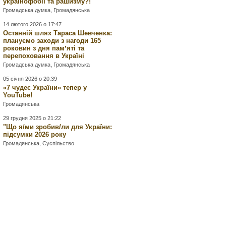
українофобії та рашизму?!
Громадська думка
,
Громадянська
14 лютого 2026 о 17:47
Останній шлях Тараса Шевченка:
плануємо заходи з нагоди 165
роковин з дня памʼяті та
перепоховання в Україні
Громадська думка
,
Громадянська
05 січня 2026 о 20:39
«7 чудес України» тепер у
YouTube!
Громадянська
29 грудня 2025 о 21:22
"Що я/ми зробив/ли для України:
підсумки 2026 року
Громадянська
,
Суспільство