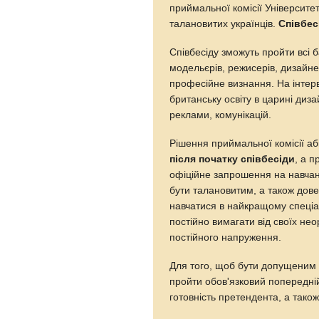
приймальної комісії Університе
талановитих українців.
Співбес
Співбесіду зможуть пройти всі ба
модельєрів, режисерів, дизайне
професійне визнання. На інтерв
британську освіту в царині диза
реклами, комунікацій.
Рішення приймальної комісії абі
після початку співбесіди
, а 
офіційне запрошення на навчан
бути талановитим, а також довес
навчатися в найкращому спеціа
постійно вимагати від своїх не
постійного напруження.
Для того, щоб бути допущеним д
пройти обов'язковий попередній
готовність претендента, а також