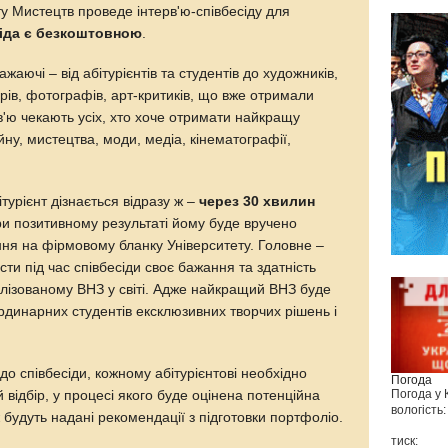
ту Мистецтв проведе інтерв'ю-співбесіду для
іда є безкоштовною
.
жаючі – від абітурієнтів та студентів до художників,
рів, фотографів, арт-критиків, що вже отримали
'ю чекають усіх, хто хоче отримати найкращу
йну, мистецтва, моди, медіа, кінематографії,
турієнт дізнається відразу ж –
через 30 хвилин
при позитивному результаті йому буде вручено
ня на фірмовому бланку Університету. Головне –
ти під час співбесіди своє бажання та здатність
лізованому ВНЗ у світі. Адже найкращий ВНЗ буде
ординарних студентів ексклюзивних творчих рішень і
о співбесіди, кожному абітурієнтові необхідно
Погода
Погода у
 відбір, у процесі якого буде оцінена потенційна
вологість:
 будуть надані рекомендації з підготовки портфоліо.
тиск: