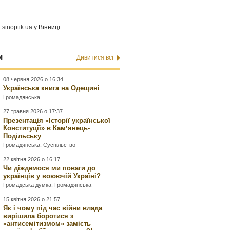
а
sinoptik.ua
у Вінниці
и
Дивитися всі
08 червня 2026 о 16:34
Українська книга на Одещині
Громадянська
27 травня 2026 о 17:37
Презентація «Історії української
Конституції» в Камʼянець-
Подільську
Громадянська
,
Суспільство
22 квітня 2026 о 16:17
Чи діждемося ми поваги до
українців у воюючій Україні?
Громадська думка
,
Громадянська
15 квітня 2026 о 21:57
Як і чому під час війни влада
вирішила боротися з
«антисемітизмом» замість