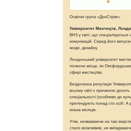
Освітня група «ДонСтрім».
Університет Мистецтв, Лонд
ВНЗ у світі, що спеціалізується 
комунікацій. Серед його випускн
моди, дизайну.
Лондонський університет мисте
почесне місце, як Оксфордськи
сфері мистецтва.
Бездоганна репутація Університе
всьому світі є причиною досить 
спеціальності (особливо до куль
претендують понад сто осіб. А
кілька місяців.
Утім, незважаючи на такі жорст
стало можливим, не виїжджаючи