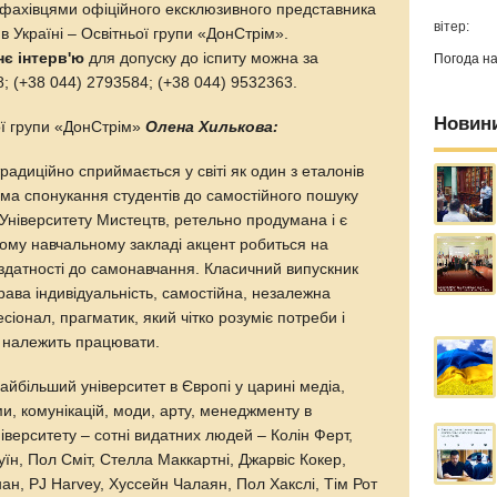
 фахівцями офіційного ексклюзивного представника
вітер:
в Україні – Освітньої групи «ДонСтрім».
є інтерв'ю
для допуску до іспиту можна за
Погода н
; (+38 044) 2793584; (+38 044) 9532363.
Новин
ї групи «ДонСтрім»
Олена Хилькова:
радиційно сприймається у світі як один з еталонів
тема спонукання студентів до самостійного пошуку
 Університету Мистецтв, ретельно продумана і є
цьому навчальному закладі акцент робиться на
х здатності до самонавчання. Класичний випускник
рава індивідуальність, самостійна, незалежна
есіонал, прагматик, який чітко розуміє потреби і
му належить працювати.
 найбільший університет в Європі у царині медіа,
ми, комунікацій, моди, арту, менеджменту в
ніверситету – сотні видатних людей – Колін Ферт,
н, Пол Сміт, Стелла Маккартні, Джарвіс Кокер,
нан, PJ Harvey, Хуссейн Чалаян, Пол Хакслі, Тім Рот