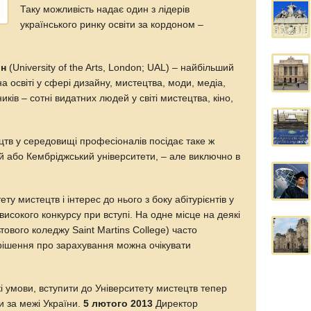
Таку можливість надає один з лідерів
українського ринку освіти за кордоном –
он
(University of the Arts, London; UAL) – найбільший
на освіті у сфері дизайну, мистецтва, моди, медіа,
иків – сотні видатних людей у світі мистецтва, кіно,
цтв у середовищі професіоналів посідає таке ж
й або Кембріджський університети, – але виключно в
ту мистецтв і інтерес до нього з боку абітурієнтів у
високого конкурсу при вступі. На одне місце на деякі
тового коледжу Saint Martins College) часто
 рішення про зарахування можна очікувати
кі умови, вступити до Університету мистецтв тепер
 за межі України.
5 лютого 2013
Директор