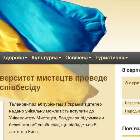
Здорова
Культурна
Освічена
Туристична
8 серп
верситет мистецтв проведе
8 серп
-співбесіду
Всесвітн
Талановитим абітурієнтам з України відтепер
надано унікальну можливість вступити до
Народив
Університету Мистецтв, Лондон за підсумками
безкоштовної співбесіди, що відбудеться 5
Пов’яз
лютого в Києві.