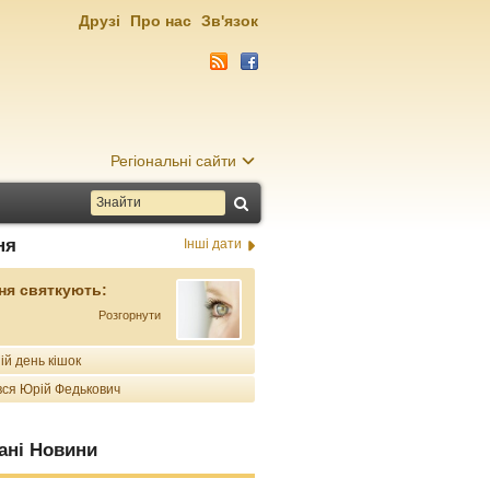
Друзі
Про нас
Зв'язок
Регіональні сайти
ня
Інші дати
ня святкують:
Розгорнути
ій день кішок
ся Юрій Федькович
ані Новини