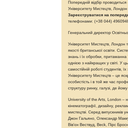
Попередній відбір проводиться
Університету Мистецтв, Лондон 
Зареєструватися на попередн
телефонами: (+38 044) 4960948
Генеральний директор Освітньо
Університет Мистецтв, Лондон т
якості британської освіти. Сис
знань і їх обробки, притаманна
однією з найкращих у світі. У 
самостійній роботі студентів, ї
Університету Мистецтв – це яск
особистість і в той же час проф
структуру ринку, галузі, де йо
University of the Arts, London –
кінематографії, дизайну, рекла
мистецтві. Серед випускників у
Джон Гальяно, Олександр Маккуї
Вів'єн Вествуд, Beck, Пірс Брос