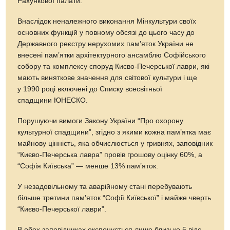
Рахункової палати.
Внаслідок неналежного виконання Мінкультури своїх
основних функцій у повному обсязі до цього часу до
Державного реєстру нерухомих пам’яток України не
внесені пам’ятки архітектурного ансамблю Софійського
собору та комплексу споруд Києво-Печерської лаври, які
мають виняткове значення для світової культури і ще
у 1990 році включені до Списку всесвітньої
спадщини ЮНЕСКО.
Порушуючи вимоги Закону України “Про охорону
культурної спадщини”, згідно з якими кожна пам’ятка має
майнову цінність, яка обчислюється у гривнях, заповідник
“Києво-Печерська лавра” провів грошову оцінку 60%, а
“Софія Київська” — менше 13% пам’яток.
У незадовільному та аварійному стані перебувають
більше третини пам’яток “Софії Київської” і майже чверть
“Києво-Печерської лаври”.
В обох заповідниках експонується лише близько 5 відс.