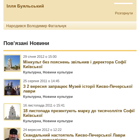
Ілля Буяльський
Розгорнути
Народився Володимир Фатальчук
Пов’язані Новини
29 січня 2012 о 15:00
Мінкульт без пояснень звільнив і директора Софії
Київської
Культурна
,
Новини культури
25 серпня 2011 о 14:45
З 2 вересня запрацює Музей історії Києво-Печерської
лаври
Культурна
,
Новини культури
16 листопада 2011 о 15:41
18 листопада презентують марку до тисячоллітя Софії
Київської
Культурна
,
Новини культури
24 вересня 2012 о 12:22
Скандальний настоятель Києво-Печерської Лаври
напав на журналістку