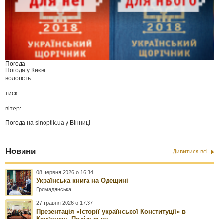
Погода
Погода у
Києві
вологість:
тиск:
вітер:
Погода на
sinoptik.ua
у Вінниці
Новини
Дивитися всі
08 червня 2026 о 16:34
Українська книга на Одещині
Громадянська
27 травня 2026 о 17:37
Презентація «Історії української Конституції» в
Камʼянець-Подільську