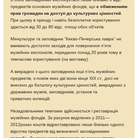
предметів основних музейних фондів, що
є обмеженням
прав громадян на доступ до культурних цінностей
.
При цьому в оренду і навіть безоплатне користування
здається від 30 до 80 відс. площі обох об’єктів.
Мінкультури та заповідник “Києво-Печерська лавра” не
вживають достатніх заходів для повернення п’яти
музейних експонатів, переданих понад 20 років тому в
тимчасове користування (на виставку).
А викрадені з цього заповідника інші п’ять музейних
предметів, з-поміж яких дві ікони кінця ХІХ ст., досі не
внесено до Каталогу культурних цінностей, викрадених з
державних музеїв, заповідників, установ та
приватних колекцій.
Незадовільними темпами здійснюється і реставрація
музейних фондів. За рахунок виділених у 2011—
2012роках коштів відреставровано лише близько одного
відсотка предметів від визначеної заповідниками