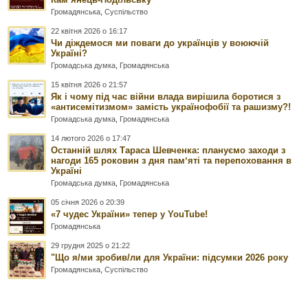
Громадянська
,
Суспільство
22 квітня 2026 о 16:17
Чи діждемося ми поваги до українців у воюючій
Україні?
Громадська думка
,
Громадянська
15 квітня 2026 о 21:57
Як і чому під час війни влада вирішила боротися з
«антисемітизмом» замість українофобії та рашизму?!
Громадська думка
,
Громадянська
14 лютого 2026 о 17:47
Останній шлях Тараса Шевченка: плануємо заходи з
нагоди 165 роковин з дня памʼяті та перепоховання в
Україні
Громадська думка
,
Громадянська
05 січня 2026 о 20:39
«7 чудес України» тепер у YouTube!
Громадянська
29 грудня 2025 о 21:22
"Що я/ми зробив/ли для України: підсумки 2026 року
Громадянська
,
Суспільство