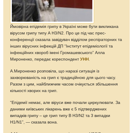
Ймовірна епідемія грипу в Україні може бути викликана
вірусом грипу типу А H3/N2. Про це під час прес-
конференції сказала завідувач відділом респіраторних та
інших вірусних інфекцій ДП “Інститут епідеміології та
інфекційних хвороб імені Громашевського” Алла
Мироненко, передає кореспондент
УНН
.
А.Мироненко розповіла, що наразі ситуація із
захворюваність на грип є традиційною для цього часу.
Разом з цим, найближчим часом очікується збільшення
кількості хворих на грип.
“Епідемії немає, але віруси вже почали циркулювати. За
даними київських лікарень вже є 5 підтверджених
випадків грипу – це грип типу В H3/N2 та 3 випадки
H1/N1”, — сказала вона.