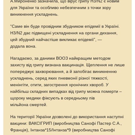
А.Мироненко зазначила, що вірус грипу H3/N2 є новим
для України та особливо небезпечним з точки зору
виникнення ускладнень.
“Саме він буде провідним збудником епідемії в Україні.
H3/N2 дає підвищені ускладнення на органи дихання,
цей збудний найчастіше викликає епідемії”, —
додала вона.
Нагадаємо, за даними ВООЗ найкращим методом
захисту від грипу визнана вакцинація. Щеплення не лише
попереджує захворювання, а й запобігає виникненню
ускладнень, серед яких пневмонії різної тяжкості,
менінгіти, отити, загострення хронічних хвороб. У
найбільш складних випадках від грипу можна померти –
щороку медики фіксують в середньому пів
мільйона смертей.
На території України дозволені до використання наступні
вакцини: ВАКСІГРИП (виробництва Санофі Пастер С.А.,
Франція), Інтанза*15/Інтанза*9 (виробництва Санофі