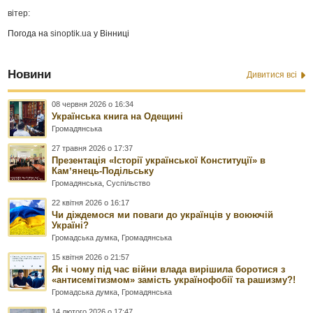
вітер:
Погода на
sinoptik.ua
у Вінниці
Новини
Дивитися всі
08 червня 2026 о 16:34
Українська книга на Одещині
Громадянська
27 травня 2026 о 17:37
Презентація «Історії української Конституції» в
Камʼянець-Подільську
Громадянська
,
Суспільство
22 квітня 2026 о 16:17
Чи діждемося ми поваги до українців у воюючій
Україні?
Громадська думка
,
Громадянська
15 квітня 2026 о 21:57
Як і чому під час війни влада вирішила боротися з
«антисемітизмом» замість українофобії та рашизму?!
Громадська думка
,
Громадянська
14 лютого 2026 о 17:47