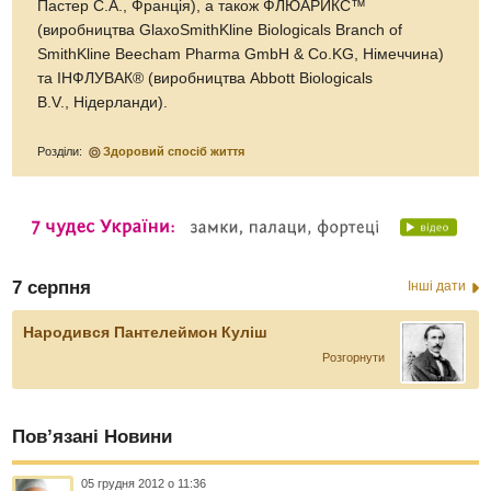
Пастер С.А., Франція), а також ФЛЮАРИКС™
(виробництва GlaxoSmithKline Biologicals Branch of
SmithKline Beecham Pharma GmbH & Co.KG, Німеччина)
та ІНФЛУВАК® (виробництва Abbott Biologicals
B.V., Нідерланди).
Розділи:
Здоровий спосіб життя
7 серпня
Інші дати
Народився Пантелеймон Куліш
Розгорнути
Пов’язані Новини
05 грудня 2012 о 11:36