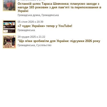
Останній шлях Тараса Шевченка: плануємо заходи з
нагоди 165 роковин з дня памʼяті та перепоховання в
Україні
Громадська думка
,
Громадянська
05 січня 2026 о 20:39
«7 чудес України» тепер у YouTube!
Громадянська
29 грудня 2025 о 21:22
"Що я/ми зробив/ли для України: підсумки 2026 року
Громадянська
,
Суспільство