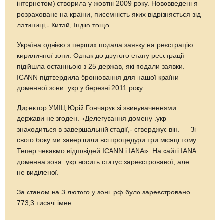
інтернетом) створила у жовтні 2009 року. Нововведення
розраховане на країни, писемність яких відрізняється від
латиниці,- Китай, Індію тощо.
Україна однією з перших подала заявку на реєстрацію
кириличної зони. Однак до другого етапу реєстрації
підійшла останньою з 25 держав, які подали заявки.
ICANN підтвердила бронювання для нашої країни
доменної зони .укр у березні 2011 року.
Директор УМІЦ Юрій Гончарук зі звинуваченнями
держави не згоден. «Делегування домену .укр
знаходиться в завершальній стадії,- стверджує він. — Зі
свого боку ми завершили всі процедури три місяці тому.
Тепер чекаємо відповідей ICANN і IANA». На сайті IANA
доменна зона .укр носить статус зареєстрованої, але
не виділеної.
За станом на 3 лютого у зоні .рф було зареєстровано
773,3 тисячі імен.