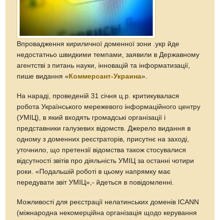
Впровадження кириличної доменної зони .укр йде
недостатньо швидкими темпами, заявили в Державному
агентстві з питань науки, інновацій та інформатизації,
пише видання «
Коммерсант-Украина
».
На нараді, проведеній 31 січня ц.р. критикувалася
робота Українського мережевого інформаційного центру
(УМІЦ), в який входять громадські організації і
представники галузевих відомств. Джерело видання в
одному з доменних реєстраторів, присутнє на заході,
уточнило, що претензії відомства також стосувалися
відсутності звітів про діяльність УМІЦ за останні чотири
роки. «Подальшій роботі в цьому напрямку має
передувати звіт УМІЦ»,- йдеться в повідомленні.
Можливості для реєстрації нелатинських доменів ICANN
(міжнародна некомерційна організація щодо керування