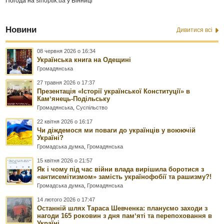
Погода на
sinoptik.ua
у Вінниці
Новини
Дивитися всі
08 червня 2026 о 16:34
Українська книга на Одещині
Громадянська
27 травня 2026 о 17:37
Презентація «Історії української Конституції» в
Камʼянець-Подільську
Громадянська
,
Суспільство
22 квітня 2026 о 16:17
Чи діждемося ми поваги до українців у воюючій
Україні?
Громадська думка
,
Громадянська
15 квітня 2026 о 21:57
Як і чому під час війни влада вирішила боротися з
«антисемітизмом» замість українофобії та рашизму?!
Громадська думка
,
Громадянська
14 лютого 2026 о 17:47
Останній шлях Тараса Шевченка: плануємо заходи з
нагоди 165 роковин з дня памʼяті та перепоховання в
Україні