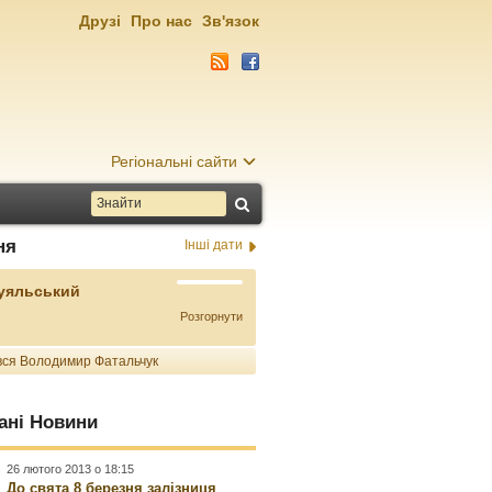
Друзі
Про нас
Зв'язок
Регіональні сайти
ня
Інші дати
Буяльський
Розгорнути
ся Володимир Фатальчук
ані Новини
26 лютого 2013 о 18:15
До свята 8 березня залізниця