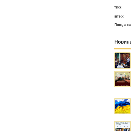
тиск:
вітер:
Погода н
Новин