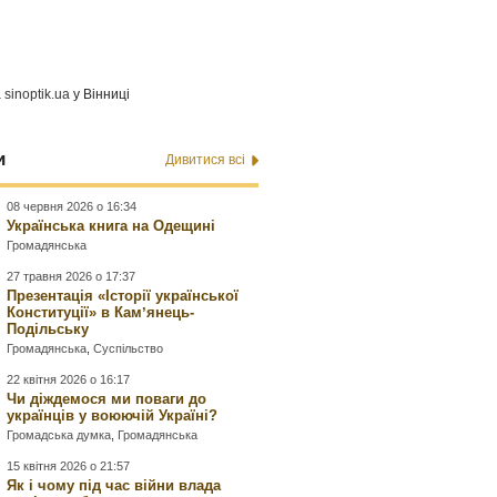
а
sinoptik.ua
у Вінниці
и
Дивитися всі
08 червня 2026 о 16:34
Українська книга на Одещині
Громадянська
27 травня 2026 о 17:37
Презентація «Історії української
Конституції» в Камʼянець-
Подільську
Громадянська
,
Суспільство
22 квітня 2026 о 16:17
Чи діждемося ми поваги до
українців у воюючій Україні?
Громадська думка
,
Громадянська
15 квітня 2026 о 21:57
Як і чому під час війни влада