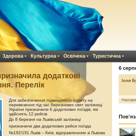
Здорова
Культурна
Освічена
Туристична
6 серп
призначила додаткові
Ілля 
зня. Перелік
Народив
Для забезпечення підвищеного попиту на
перевезення під час березневих свят залізниці
України призначили 6 додаткових поїздів, які
здійснять 12 рейсів.
Пов’яз
До 8 березня на Львівській залізниці
призначили два додаткових рейси поїзда
№192/191 Львів – Київ, відправленням зі Львова