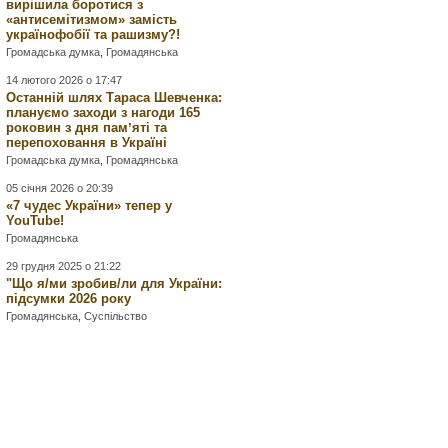
вирішила боротися з
«антисемітизмом» замість
українофобії та рашизму?!
Громадська думка
,
Громадянська
14 лютого 2026 о 17:47
Останній шлях Тараса Шевченка:
плануємо заходи з нагоди 165
роковин з дня памʼяті та
перепоховання в Україні
Громадська думка
,
Громадянська
05 січня 2026 о 20:39
«7 чудес України» тепер у
YouTube!
Громадянська
29 грудня 2025 о 21:22
"Що я/ми зробив/ли для України:
підсумки 2026 року
Громадянська
,
Суспільство