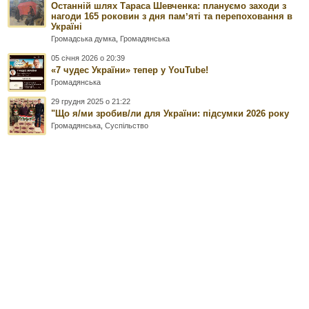
Останній шлях Тараса Шевченка: плануємо заходи з
нагоди 165 роковин з дня памʼяті та перепоховання в
Україні
Громадська думка
,
Громадянська
05 січня 2026 о 20:39
«7 чудес України» тепер у YouTube!
Громадянська
29 грудня 2025 о 21:22
"Що я/ми зробив/ли для України: підсумки 2026 року
Громадянська
,
Суспільство