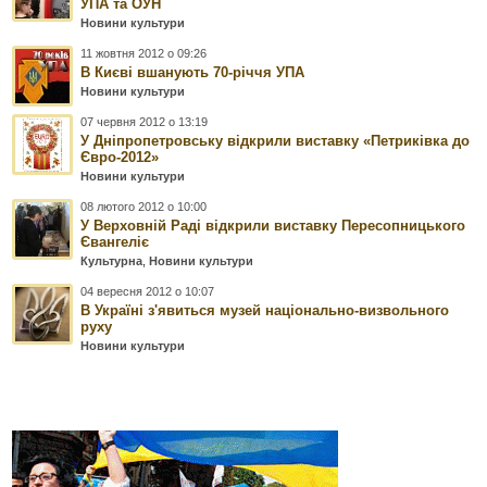
УПА та ОУН
Новини культури
11 жовтня 2012 о 09:26
В Києві вшанують 70-річчя УПА
Новини культури
07 червня 2012 о 13:19
У Дніпропетровську відкрили виставку «Петриківка до
Євро-2012»
Новини культури
08 лютого 2012 о 10:00
У Верховній Раді відкрили виставку Пересопницького
Євангеліє
Культурна
,
Новини культури
04 вересня 2012 о 10:07
В Україні з'явиться музей національно-визвольного
руху
Новини культури