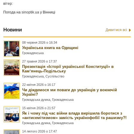
вітер:
Погода на
sinoptik.ua
у Вінниці
Новини
Дивитися всі
08 червня 2026 о 16:34
Українська книга на Одещині
Громадянська
27 травня 2026 о 17:37
Презентація «Історії української Конституції» в
Камʼянець-Подільську
Громадянська
,
Суспільство
22 квітня 2026 о 16:17
Чи діждемося ми поваги до українців у воюючій
Україні?
Громадська думка
,
Громадянська
15 квітня 2026 о 21:57
Як і чому під час війни влада вирішила боротися з
«антисемітизмом» замість українофобії та рашизму?!
Громадська думка
,
Громадянська
14 лютого 2026 о 17:47