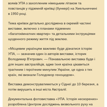
вояків УПА з захопленим німецьким літаком та
повстанців у підземній криївці (бункері) на Хмельниччині
в 1950 році.
Тема криївок детально досліджена в окремій частині
виставки, включно з планами підземних
«багатокімнатних квартир» та детальними інструкціями
щоденного режиму життя під землею.
«Місцевим українцям важливо буде дізнатися історію
УПА, — зазначив один із авторів виставки, історик
Володимир В'ятрович. — Пізнавальною виставка буде і
для інших австралійців, адже їхня країна цікавиться
трагічним і героїчним минулим України, це одна з тих
країн, які визнали Голодомор геноцидом».
Виставка демонструватиметься у Сіднеї до 10 березня, а
потім вирушить в інші міста Австралії.
Документальна фотовиставка «УПА. Історія нескорених»
розроблена Центром досліджень визвольного руху на