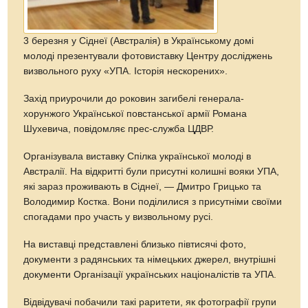
3 березня у Сіднеї (Австралія) в Українському домі
молоді презентували фотовиставку Центру досліджень
визвольного руху «УПА. Історія нескорених».
Захід приурочили до роковин загибелі генерала-
хорунжого Української повстанської армії Романа
Шухевича, повідомляє прес-служба ЦДВР.
Організувала виставку Спілка української молоді в
Австралії. На відкритті були присутні колишні вояки УПА,
які зараз проживають в Сіднеї, — Дмитро Грицько та
Володимир Костка. Вони поділилися з присутніми своїми
спогадами про участь у визвольному русі.
На виставці представлені близько півтисячі фото,
документи з радянських та німецьких джерел, внутрішні
документи Організації українських націоналістів та УПА.
Відвідувачі побачили такі раритети, як фотографії групи