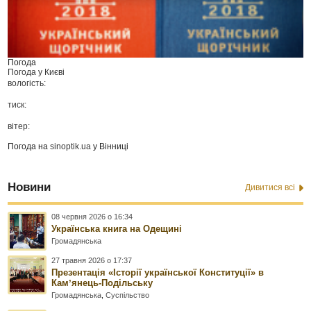
Погода
Погода у
Києві
вологість:
тиск:
вітер:
Погода на
sinoptik.ua
у Вінниці
Новини
Дивитися всі
08 червня 2026 о 16:34
Українська книга на Одещині
Громадянська
27 травня 2026 о 17:37
Презентація «Історії української Конституції» в
Камʼянець-Подільську
Громадянська
,
Суспільство