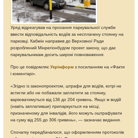
Уряд відреагував на прохання паркувальної служби
ввести відповідальність водіїв за несплачену стоянку на
парковці. Кабмін направив до Верховної Ради
розроблений Мінрегіонбудом проект закону, що дає
паркувальникам досить широкі повноваження.
Про це повідомляє
Укрінформ
з посиланням на «Факти
і коментарі».
«Згідно із законопроектом, штрафи для водіїв, котрі не
встигли або не побажали заплатити за стоянку,
варіюватимуться від 136 до 204 гривень. Якщо ж водій
(навіть заплативши) припаркується на місці,
призначеному для інвалідів, його можуть оштрафувати
на суму від 255 до 306 гривень», — зазначає видання.
Спочатку передбачалося, що оформленням протоколів