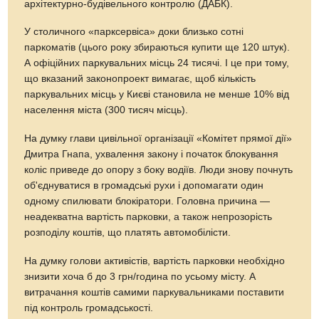
архітектурно-будівельного контролю (ДАБК).
У столичного «парксервіса» доки близько сотні
паркоматів (цього року збираються купити ще 120 штук).
А офіційних паркувальних місць 24 тисячі. І це при тому,
що вказаний законопроект вимагає, щоб кількість
паркувальних місць у Києві становила не менше 10% від
населення міста (300 тисяч місць).
На думку глави цивільної організації «Комітет прямої дії»
Дмитра Гнапа, ухвалення закону і початок блокування
коліс приведе до опору з боку водіїв. Люди знову почнуть
об'єднуватися в громадські рухи і допомагати один
одному спилювати блокіратори. Головна причина —
неадекватна вартість парковки, а також непрозорість
розподілу коштів, що платять автомобілісти.
На думку голови активістів, вартість парковки необхідно
знизити хоча б до 3 грн/година по усьому місту. А
витрачання коштів самими паркувальниками поставити
під контроль громадськості.