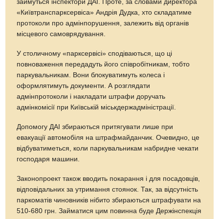
займуться інспектори ДАІ. Проте, за словами директора
«Київтранспарксервіса» Андрія Дудка, хто складатиме
протоколи про адмінпорушення, залежить від органів
місцевого самоврядування.
У столичному «парксервісі» сподіваються, що ці
повноваження передадуть його співробітникам, тобто
паркувальникам. Вони блокуватимуть колеса і
оформлятимуть документи. А розглядати
адмінпротоколи і накладати штрафи доручать
адмінкомісії при Київській міськдержадміністрації.
Допомогу ДАІ збираються притягувати лише при
евакуації автомобіля на штрафмайданчик. Очевидно, це
відбуватиметься, коли паркувальникам набридне чекати
господаря машини.
Законопроект також вводить покарання і для посадовців,
відповідальних за утримання стоянок. Так, за відсутність
паркоматів чиновників нібито збираються штрафувати на
510-680 грн. Займатися цим повинна буде Держінспекція