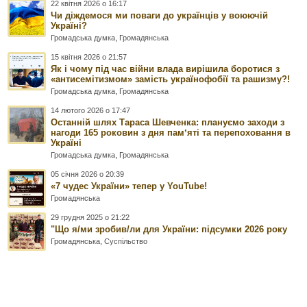
22 квітня 2026 о 16:17
Чи діждемося ми поваги до українців у воюючій
Україні?
Громадська думка
,
Громадянська
15 квітня 2026 о 21:57
Як і чому під час війни влада вирішила боротися з
«антисемітизмом» замість українофобії та рашизму?!
Громадська думка
,
Громадянська
14 лютого 2026 о 17:47
Останній шлях Тараса Шевченка: плануємо заходи з
нагоди 165 роковин з дня памʼяті та перепоховання в
Україні
Громадська думка
,
Громадянська
05 січня 2026 о 20:39
«7 чудес України» тепер у YouTube!
Громадянська
29 грудня 2025 о 21:22
"Що я/ми зробив/ли для України: підсумки 2026 року
Громадянська
,
Суспільство