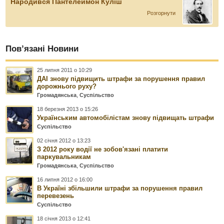
Народився Пантелеймон Куліш
Розгорнути
Пов’язані Новини
25 липня 2011 о 10:29
ДАІ знову підвищить штрафи за порушення правил
дорожнього руху?
Громадянська
,
Суспільство
18 березня 2013 о 15:26
Українським автомобілістам знову підвищать штрафи
Суспільство
02 січня 2012 о 13:23
З 2012 року водії не зобов'язані платити
паркувальникам
Громадянська
,
Суспільство
16 липня 2012 о 16:00
В Україні збільшили штрафи за порушення правил
перевезень
Суспільство
18 січня 2013 о 12:41