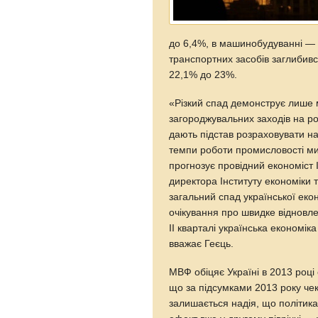
до 6,4%, в машинобудуванні — 
транспортних засобів заглибивс
22,1% до 23%.
«Різкий спад демонструє лише
загороджувальних заходів на ро
дають підстав розраховувати на
темпи роботи промисловості ми 
прогнозує провідний економіст 
директора Інституту економіки 
загальний спад української еко
очікування про швидке відновле
II кварталі українська економі
вважає Геєць.
МВФ обіцяє Україні в 2013 році
що за підсумками 2013 року че
залишається надія, що політика