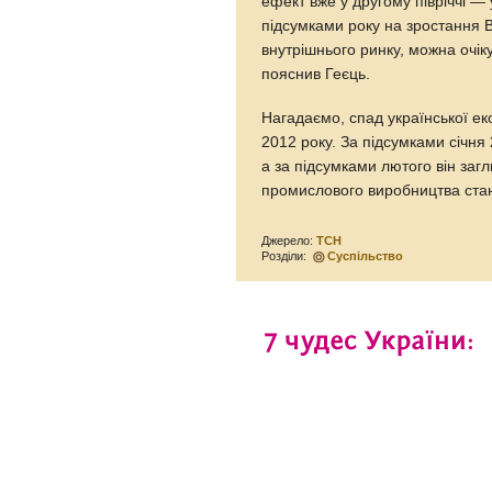
ефект вже у другому півріччі —
підсумками року на зростання 
внутрішнього ринку, можна очік
пояснив Геєць.
Нагадаємо, спад української екон
2012 року. За підсумками січн
а за підсумками лютого він заг
промислового виробництва ста
Джерело:
ТСН
Розділи:
Суспільство