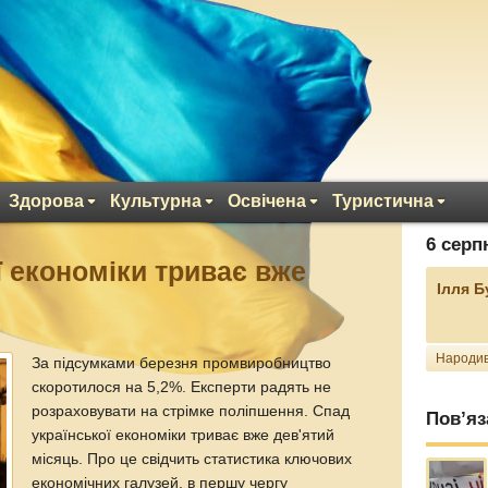
Здорова
Культурна
Освічена
Туристична
6 серп
ї економіки триває вже
Ілля 
Народив
За підсумками березня промвиробництво
скоротилося на 5,2%. Експерти радять не
розраховувати на стрімке поліпшення. Спад
Пов’яз
української економіки триває вже дев'ятий
місяць. Про це свідчить статистика ключових
економічних галузей, в першу чергу