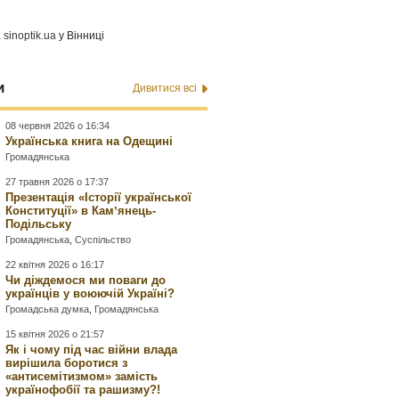
а
sinoptik.ua
у Вінниці
и
Дивитися всі
08 червня 2026 о 16:34
Українська книга на Одещині
Громадянська
27 травня 2026 о 17:37
Презентація «Історії української
Конституції» в Камʼянець-
Подільську
Громадянська
,
Суспільство
22 квітня 2026 о 16:17
Чи діждемося ми поваги до
українців у воюючій Україні?
Громадська думка
,
Громадянська
15 квітня 2026 о 21:57
Як і чому під час війни влада
вирішила боротися з
«антисемітизмом» замість
українофобії та рашизму?!