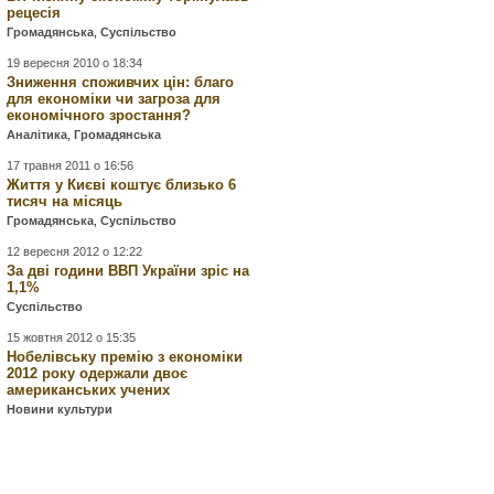
рецесія
Громадянська
,
Суспільство
19 вересня 2010 о 18:34
Зниження споживчих цін: благо
для економіки чи загроза для
економічного зростання?
Аналітика
,
Громадянська
17 травня 2011 о 16:56
Життя у Києві коштує близько 6
тисяч на місяць
Громадянська
,
Суспільство
12 вересня 2012 о 12:22
За дві години ВВП України зріс на
1,1%
Суспільство
15 жовтня 2012 о 15:35
Нобелівську премію з економіки
2012 року одержали двоє
американських учених
Новини культури