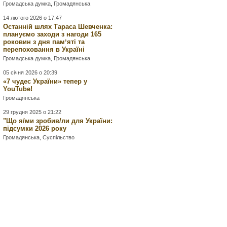
Громадська думка
,
Громадянська
14 лютого 2026 о 17:47
Останній шлях Тараса Шевченка:
плануємо заходи з нагоди 165
роковин з дня памʼяті та
перепоховання в Україні
Громадська думка
,
Громадянська
05 січня 2026 о 20:39
«7 чудес України» тепер у
YouTube!
Громадянська
29 грудня 2025 о 21:22
"Що я/ми зробив/ли для України:
підсумки 2026 року
Громадянська
,
Суспільство