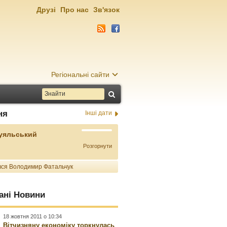
Друзі
Про нас
Зв'язок
Регіональні сайти
ня
Інші дати
Буяльський
Розгорнути
ся Володимир Фатальчук
ані Новини
18 жовтня 2011 о 10:34
Вітчизняну економіку торкнулась