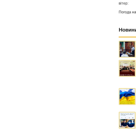
вітер:
Погода н
Новин