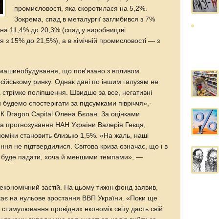
промисловості, яка скоротилася на 5,2%.
Зокрема, спад в металургії заглибився з 7%
на 11,4% до 20,3% (спад у виробництві
я з 15% до 21,5%), а в хімічній промисловості — з
 машинобудування, що пов'язано з впливом
сійському ринку. Однак дані по іншим галузям не
 стрімке поліпшення. Швидше за все, негативні
будемо спостерігати за підсумками півріччя»,-
ІК Dragon Capital Олена Бєлан. За оцінками
та прогнозування НАН України Валерія Геєця,
номіки становить близько 1,5%. «На жаль, наші
ння не підтвердилися. Світова криза означає, що і в
ка буде падати, хоча й меншими темпами», —
 економічний застій. На цьому тижні фонд заявив,
кає на нульове зростання ВВП України. «Поки ще
 стимулювання провідних економік світу дасть свій