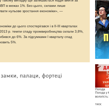
 у такому випадку ще залишається надія вийти за
ВВП в межах 1%. Без цього, силами лише
увати нульове зростання економіки», —
оміки до цього спостерігався і в II-III кварталах
я 2013 р. темпи спаду промвиробництва склали 3,8%,
либився до 6%. За підсумками I кварталу спад
новить 5%.
Погода
Погода у
вологість:
тиск: