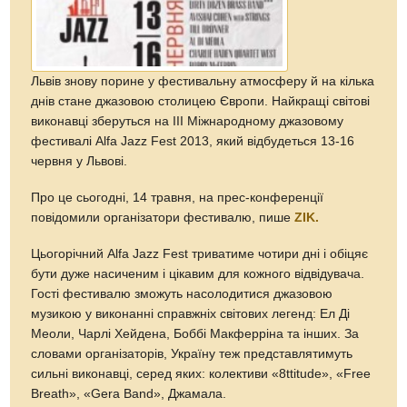
Львів знову порине у фестивальну атмосферу й на кілька
днів стане джазовою столицею Європи. Найкращі світові
виконавці зберуться на ІІІ Міжнародному джазовому
фестивалі Alfa Jazz Fest 2013, який відбудеться 13-16
червня у Львові.
Про це сьогодні, 14 травня, на прес-конференції
повідомили організатори фестивалю, пише
ZIK.
Цьогорічний Alfa Jazz Fest триватиме чотири дні і обіцяє
бути дуже насиченим і цікавим для кожного відвідувача.
Гості фестивалю зможуть насолодитися джазовою
музикою у виконанні справжніх світових легенд: Ел Ді
Меоли, Чарлі Хейдена, Боббі Макферріна та інших. За
словами організаторів, Україну теж представлятимуть
сильні виконавці, серед яких: колективи «8ttitude», «Free
Breath», «Gera Band», Джамала.