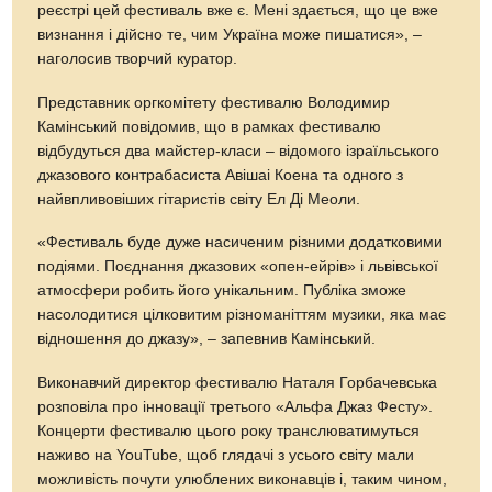
реєстрі цей фестиваль вже є. Мені здається, що це вже
визнання і дійсно те, чим Україна може пишатися», –
наголосив творчий куратор.
Представник оргкомітету фестивалю Володимир
Камінський повідомив, що в рамках фестивалю
відбудуться два майстер-класи – відомого ізраїльського
джазового контрабасиста Авішаі Коена та одного з
найвпливовіших гітаристів світу Ел Ді Меоли.
«Фестиваль буде дуже насиченим різними додатковими
подіями. Поєднання джазових «опен-ейрів» і львівської
атмосфери робить його унікальним. Публіка зможе
насолодитися цілковитим різноманіттям музики, яка має
відношення до джазу», – запевнив Камінський.
Виконавчий директор фестивалю Наталя Горбачевська
розповіла про інновації третього «Альфа Джаз Фесту».
Концерти фестивалю цього року транслюватимуться
наживо на YouTube, щоб глядачі з усього світу мали
можливість почути улюблених виконавців і, таким чином,