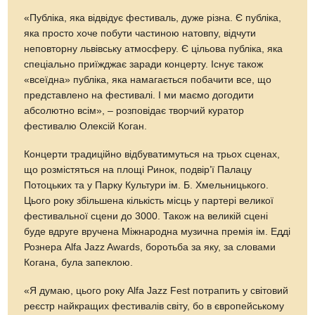
«Публіка, яка відвідує фестиваль, дуже різна. Є публіка,
яка просто хоче побути частиною натовпу, відчути
неповторну львівську атмосферу. Є цільова публіка, яка
спеціально приїжджає заради концерту. Існує також
«всеїдна» публіка, яка намагається побачити все, що
представлено на фестивалі. І ми маємо догодити
абсолютно всім», – розповідає творчий куратор
фестивалю Олексій Коган.
Концерти традиційно відбуватимуться на трьох сценах,
що розмістяться на площі Ринок, подвір’ї Палацу
Потоцьких та у Парку Культури ім. Б. Хмельницького.
Цього року збільшена кількість місць у партері великої
фестивальної сцени до 3000. Також на великій сцені
буде вдруге вручена Міжнародна музична премія ім. Едді
Рознера Alfa Jazz Awаrds, боротьба за яку, за словами
Когана, була запеклою.
«Я думаю, цього року Alfa Jazz Fest потрапить у світовий
реєстр найкращих фестивалів світу, бо в європейському