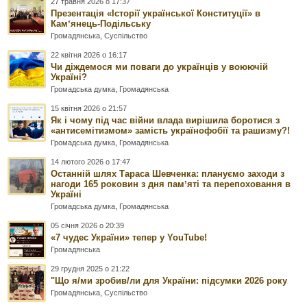
27 травня 2026 о 17:37
Презентація «Історії української Конституції» в
Камʼянець-Подільську
Громадянська
,
Суспільство
22 квітня 2026 о 16:17
Чи діждемося ми поваги до українців у воюючій
Україні?
Громадська думка
,
Громадянська
15 квітня 2026 о 21:57
Як і чому під час війни влада вирішила боротися з
«антисемітизмом» замість українофобії та рашизму?!
Громадська думка
,
Громадянська
14 лютого 2026 о 17:47
Останній шлях Тараса Шевченка: плануємо заходи з
нагоди 165 роковин з дня памʼяті та перепоховання в
Україні
Громадська думка
,
Громадянська
05 січня 2026 о 20:39
«7 чудес України» тепер у YouTube!
Громадянська
29 грудня 2025 о 21:22
"Що я/ми зробив/ли для України: підсумки 2026 року
Громадянська
,
Суспільство