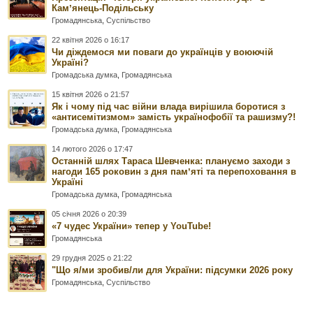
Камʼянець-Подільську
Громадянська
,
Суспільство
22 квітня 2026 о 16:17
Чи діждемося ми поваги до українців у воюючій
Україні?
Громадська думка
,
Громадянська
15 квітня 2026 о 21:57
Як і чому під час війни влада вирішила боротися з
«антисемітизмом» замість українофобії та рашизму?!
Громадська думка
,
Громадянська
14 лютого 2026 о 17:47
Останній шлях Тараса Шевченка: плануємо заходи з
нагоди 165 роковин з дня памʼяті та перепоховання в
Україні
Громадська думка
,
Громадянська
05 січня 2026 о 20:39
«7 чудес України» тепер у YouTube!
Громадянська
29 грудня 2025 о 21:22
"Що я/ми зробив/ли для України: підсумки 2026 року
Громадянська
,
Суспільство