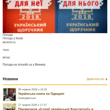
Погода
Погода у
Києві
вологість:
тиск:
вітер:
Погода на
sinoptik.ua
у Вінниці
Новини
Дивитися всі
08 червня 2026 о 16:34
Українська книга на Одещині
Громадянська
27 травня 2026 о 17:37
Презентація «Історії української Конституції» в