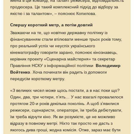
імена в цій команді, на талант режисера, відповідальність
продюсера. Це такий комплексний підхід до відбору за
якістю і за талантом», – пояснює Копилова.
Спершу короткий метр, а потім довгий
Зважаючи на те, що новітню державну політику із
фінансуванням стали втілювати менше трьох років тому,
про реальний успіх чи неуспіх українського
кінематографу говорити зарано, пояснює кінознавець,
керівник проекту «Сценарна майстерня» та секретар
Правління НСКУ з інформаційної політики
Володимир
Войтенко
. Хоча починати він радить із допомоги
передусім короткому метру.
«З великих чисел може щось постати, а в нас поки що?
Один, два, три чотири, п’ять… У нас взагалі провалилося
протягом 20-и років декілька поколінь. А щоб з’явилися
режисери, сценаристи, оператори, їм треба дебютувати,
їм треба відчути кіно. Як ви розумієте, це не можливо
відразу в повному метрі. Ніхто так просто не дасть з
якогось дива гроші, жодна комісія. Отже, зараз має бути