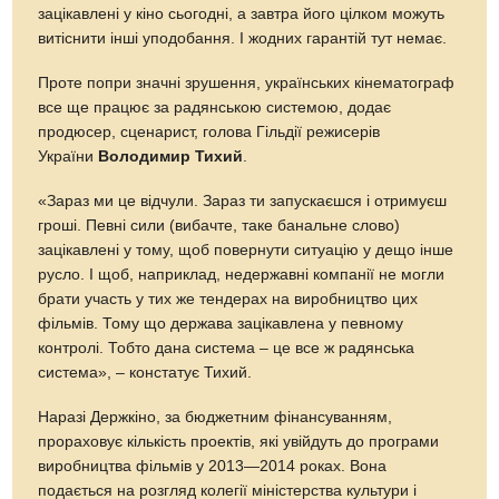
зацікавлені у кіно сьогодні, а завтра його цілком можуть
витіснити інші уподобання. І жодних гарантій тут немає.
Проте попри значні зрушення, українських кінематограф
все ще працює за радянською системою, додає
продюсер, сценарист, голова Гільдії режисерів
України
Володимир Тихий
.
«Зараз ми це відчули. Зараз ти запускаєшся і отримуєш
гроші. Певні сили (вибачте, таке банальне слово)
зацікавлені у тому, щоб повернути ситуацію у дещо інше
русло. І щоб, наприклад, недержавні компанії не могли
брати участь у тих же тендерах на виробництво цих
фільмів. Тому що держава зацікавлена у певному
контролі. Тобто дана система – це все ж радянська
система», – констатує Тихий.
Наразі Держкіно, за бюджетним фінансуванням,
прораховує кількість проектів, які увійдуть до програми
виробництва фільмів у 2013—2014 роках. Вона
подається на розгляд колегії міністерства культури і