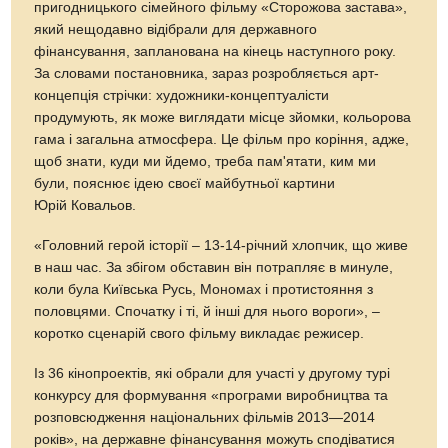
пригодницького сімейного фільму «Сторожова застава»,
який нещодавно відібрали для державного
фінансування, запланована на кінець наступного року.
За словами постановника, зараз розробляється арт-
концепція стрічки: художники-концептуалісти
продумують, як може виглядати місце зйомки, кольорова
гама і загальна атмосфера. Це фільм про коріння, адже,
щоб знати, куди ми йдемо, треба пам'ятати, ким ми
були, пояснює ідею своєї майбутньої картини
Юрій Ковальов.
«Головний герой історії – 13-14-річний хлопчик, що живе
в наш час. За збігом обставин він потрапляє в минуле,
коли була Київська Русь, Мономах і протистояння з
половцями. Спочатку і ті, й інші для нього вороги», –
коротко сценарій свого фільму викладає режисер.
Із 36 кінопроектів, які обрали для участі у другому турі
конкурсу для формування «програми виробництва та
розповсюдження національних фільмів 2013—2014
років», на державне фінансування можуть сподіватися