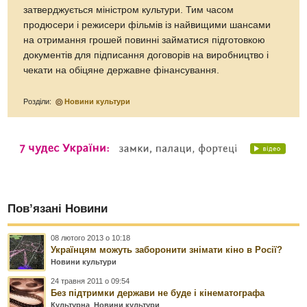
затверджується міністром культури. Тим часом
продюсери і режисери фільмів із найвищими шансами
на отримання грошей повинні займатися підготовкою
документів для підписання договорів на виробництво і
чекати на обіцяне державне фінансування.
Розділи:
Новини культури
Пов’язані Новини
08 лютого 2013 о 10:18
Українцям можуть заборонити знімати кіно в Росії?
Новини культури
24 травня 2011 о 09:54
Без підтримки держави не буде і кінематографа
Культурна
,
Новини культури