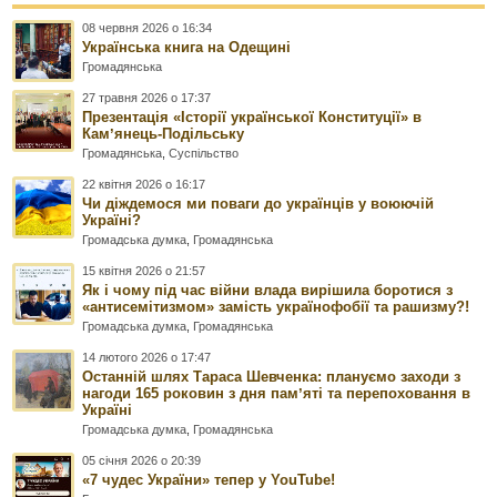
08 червня 2026 о 16:34
Українська книга на Одещині
Громадянська
27 травня 2026 о 17:37
Презентація «Історії української Конституції» в
Камʼянець-Подільську
Громадянська
,
Суспільство
22 квітня 2026 о 16:17
Чи діждемося ми поваги до українців у воюючій
Україні?
Громадська думка
,
Громадянська
15 квітня 2026 о 21:57
Як і чому під час війни влада вирішила боротися з
«антисемітизмом» замість українофобії та рашизму?!
Громадська думка
,
Громадянська
14 лютого 2026 о 17:47
Останній шлях Тараса Шевченка: плануємо заходи з
нагоди 165 роковин з дня памʼяті та перепоховання в
Україні
Громадська думка
,
Громадянська
05 січня 2026 о 20:39
«7 чудес України» тепер у YouTube!