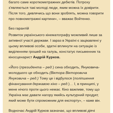
багато саме короткометражних дебютів. Потроху
з’являються такі молоді люди, яким можна їх довірити.
Після того, дивлячись що вони зроблять, можна говорити
про повнометражні картини», – вважає Войтенко.
Без гарантій
Розвиток українського кінематографу можливий лише за
активної участі держави. І зараз в Україні є зацікавлені у
цьому впливові особи, здатні вплинути на ситуацію із
виділенням грошей на галузь, констатує письменник та
кіносценарист
Андрій Курков.
«Його (
президента – ред.
) сина обходить, Януковича-
молодшого це обходить
(Віктора Вікторовича
Януковича – ред.)
Тому це і відбулося (
поліпшення
фінансування державою кіно – ред.
)… І, в принципі, у
мене нічого проти цього немає. Кіно важливе, тому що
Україна має давати нагору якийсь культурний продукт,
який може бути спроможним для експорту», – каже він.
Водночас Андрій Курков зазначає, що впливові діячі