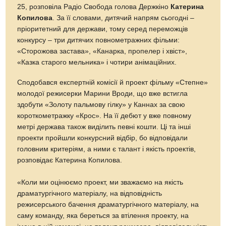
25, розповіла Радіо Свобода голова Держкіно
Катерина
Копилова
. За її словами, дитячий напрям сьогодні –
пріоритетний для держави, тому серед переможців
конкурсу – три дитячих повнометражних фільми:
«Сторожова застава», «Канарка, пропелер і хвіст»,
«Казка старого мельника» і чотири анімаційних.
Сподобався експертній комісії й проект фільму «Степне»
молодої режисерки Марини Вроди, що вже встигла
здобути «Золоту пальмову гілку» у Каннах за свою
короткометражку «Крос». На її дебют у вже повному
метрі держава також виділить певні кошти. Ці та інші
проекти пройшли конкурсний відбір, бо відповідали
головним критеріям, а ними є талант і якість проектів,
розповідає Катерина Копилова.
«Коли ми оцінюємо проект, ми зважаємо на якість
драматургічного матеріалу, на відповідність
режисерського бачення драматургічного матеріалу, на
саму команду, яка береться за втілення проекту, на