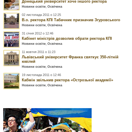
Донецький університет хоче іншого ректора
Новини освіти
,
Освічена
02 листопада 2011 о 12:25
В.о. ректора КПІ Табачник призначив Згуровського
Новини освіти
,
Освічена
31 січня 2012 о 12:46
Кабінет міністрів дозволив обрати ректора КПІ
Новини освіти
,
Освічена
11 жовтня 2011 о 11:23
Львівський університет Франка святкує 350-літній
ювілей
Новини освіти
,
Освічена
19 листопада 2011 о 12:46
Кабмін звільнив ректора «Острозької академії»
Новини освіти
,
Освічена