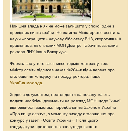
Нинішня влада ніяк не може залишити у спокої один з
провідних вишів країни. Не встигло Міністерство освіти та
науки «покращити» наукову бібліотеку ВНЗ, скоротивши її
працівників, як очільник МОН Дмитро Табачник звільнив
ректора ЛНУ Івана Вакарчука.
Формально у того закінчився термін контракту, тож
міністр освіти підписав наказ №204–к від 4 червня про
оголошення конкурсу на посаду ректора, пише
Україна молода.
Згідно з документом, претенденти на посаду мають
подати необхідні документи на розгляд МОН щодо їхньої
відповідності вимогам, передбаченим Законом України
«Про вищу освіту», з моменту виходу оголошення про
конкурс у газеті «Освіта України». Після цього
кандидатури претендентів внесуть до вищого