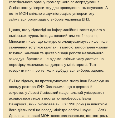
колегіального органу громадського самоврядування
Львівського університету для проведення голосування. А
потім МОН спільно з адміністрацією університету
займуться організацією виборів керівника ВНЗ.
Цікаво, що у відповіді на інформаційний запит одного з
львівських журналістів, датований тим же 4 червня,
Міносвіти пише, що конкурс оголошуватимуть лише після
закінчення вступної кампанії з метою запобігання «зриву
вступної кампанії та дестабілізації роботи навчального
закладу». Зрештою, не відомо, скільки часу дається на
перевірку можливих кандидатів у міністерстві. Тож
говорити нині про те, коли відбудуться вибори, зарано.
Як і не відомо, чи претендуватиме знову Іван Вакарчук на
посаду ректора ЛНУ. Зазначимо, що в державі й,
зокрема, у Львові Львівський національний університет
асоціюється лише з постаттю професора Івана
Вакарчука, який очолював виш iз 1990 року (за винятком
його діяльності на посаді міністра освіти і науки. — Авт.).
До слова, в наказі МОН також зазначається, що контроль