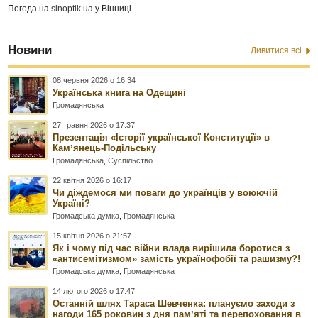
Погода на
sinoptik.ua
у Вінниці
Новини
Дивитися всі
08 червня 2026 о 16:34
Українська книга на Одещині
Громадянська
27 травня 2026 о 17:37
Презентація «Історії української Конституції» в
Камʼянець-Подільську
Громадянська
,
Суспільство
22 квітня 2026 о 16:17
Чи діждемося ми поваги до українців у воюючій
Україні?
Громадська думка
,
Громадянська
15 квітня 2026 о 21:57
Як і чому під час війни влада вирішила боротися з
«антисемітизмом» замість українофобії та рашизму?!
Громадська думка
,
Громадянська
14 лютого 2026 о 17:47
Останній шлях Тараса Шевченка: плануємо заходи з
нагоди 165 роковин з дня памʼяті та перепоховання в