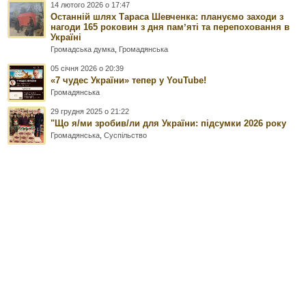
14 лютого 2026 о 17:47
Останній шлях Тараса Шевченка: плануємо заходи з
нагоди 165 роковин з дня памʼяті та перепоховання в
Україні
Громадська думка
,
Громадянська
05 січня 2026 о 20:39
«7 чудес України» тепер у YouTube!
Громадянська
29 грудня 2025 о 21:22
"Що я/ми зробив/ли для України: підсумки 2026 року
Громадянська
,
Суспільство