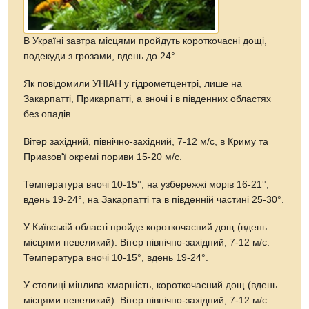
В Україні завтра місцями пройдуть короткочасні дощі,
подекуди з грозами, вдень до 24°.
Як повідомили УНІАН у гідрометцентрі, лише на
Закарпатті, Прикарпатті, а вночі і в південних областях
без опадів.
Вітер західний, північно-західний, 7-12 м/с, в Криму та
Приазов'ї окремі пориви 15-20 м/с.
Температура вночі 10-15°, на узбережжі морів 16-21°;
вдень 19-24°, на Закарпатті та в південній частині 25-30°.
У Київській області пройде короткочасний дощ (вдень
місцями невеликий). Вітер північно-західний, 7-12 м/с.
Температура вночі 10-15°, вдень 19-24°.
У столиці мінлива хмарність, короткочасний дощ (вдень
місцями невеликий). Вітер північно-західний, 7-12 м/с.