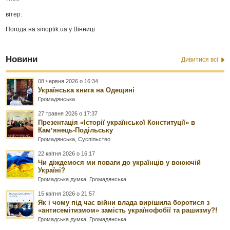
вітер:
Погода на
sinoptik.ua
у Вінниці
Новини
Дивитися всі
08 червня 2026 о 16:34
Українська книга на Одещині
Громадянська
27 травня 2026 о 17:37
Презентація «Історії української Конституції» в
Камʼянець-Подільську
Громадянська
,
Суспільство
22 квітня 2026 о 16:17
Чи діждемося ми поваги до українців у воюючій
Україні?
Громадська думка
,
Громадянська
15 квітня 2026 о 21:57
Як і чому під час війни влада вирішила боротися з
«антисемітизмом» замість українофобії та рашизму?!
Громадська думка
,
Громадянська