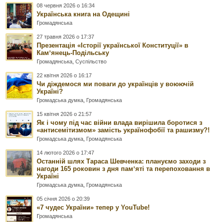
08 червня 2026 о 16:34
Українська книга на Одещині
Громадянська
27 травня 2026 о 17:37
Презентація «Історії української Конституції» в
Камʼянець-Подільську
Громадянська
,
Суспільство
22 квітня 2026 о 16:17
Чи діждемося ми поваги до українців у воюючій
Україні?
Громадська думка
,
Громадянська
15 квітня 2026 о 21:57
Як і чому під час війни влада вирішила боротися з
«антисемітизмом» замість українофобії та рашизму?!
Громадська думка
,
Громадянська
14 лютого 2026 о 17:47
Останній шлях Тараса Шевченка: плануємо заходи з
нагоди 165 роковин з дня памʼяті та перепоховання в
Україні
Громадська думка
,
Громадянська
05 січня 2026 о 20:39
«7 чудес України» тепер у YouTube!
Громадянська