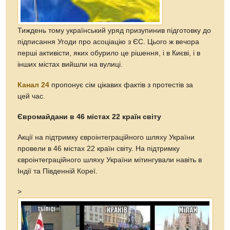
Тиждень тому український уряд призупинив підготовку до
підписання Угоди про асоціацію з ЄС. Цього ж вечора
перші активісти, яких обурило це рішення, і в Києві, і в
інших містах вийшли на вулиці.
Канал 24
пропонує сім цікавих фактів з протестів за
цей час.
Євромайдани в 46 містах 22 країн світу
Акції на підтримку євроінтеграційного шляху України
провели в 46 містах 22 країн світу. На підтримку
євроінтеграційного шляху України мітингували навіть в
Індії та Південній Кореї.
>