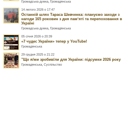
Громадська думка
,
Громадянська
14 лютого 2026 о 17:47
Останній шлях Тараса Шевченка: плануємо заходи з
нагоди 165 роковин з дня памʼяті та перепоховання в
Україні
Громадська думка
,
Громадянська
05 січня 2026 о 20:39
«7 чудес України» тепер у YouTube!
Громадянська
29 грудня 2025 о 21:22
"Що я/ми зробив/ли для України: підсумки 2026 року
Громадянська
,
Суспільство