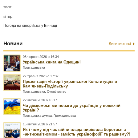
тиск:
вітер:
Погода на
sinoptik.ua
у Вінниці
Новини
Дивитися всі
08 червня 2026 о 16:34
Українська книга на Одещині
Громадянська
27 травня 2026 о 17:37
Презентація «Історії української Конституції» в
Камʼянець-Подільську
Громадянська
,
Суспільство
22 квітня 2026 о 16:17
Чи діждемося ми поваги до українців у воюючій
Україні?
Громадська думка
,
Громадянська
15 квітня 2026 о 21:57
Як і чому під час війни влада вирішила боротися з
«антисемітизмом» замість українофобії та рашизму?!