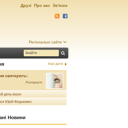
Друзі
Про нас
Зв'язок
Регіональні сайти
ня
Інші дати
ня святкують:
Розгорнути
ій день кішок
ся Юрій Федькович
ані Новини