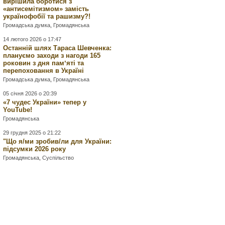
вирішила боротися з
«антисемітизмом» замість
українофобії та рашизму?!
Громадська думка
,
Громадянська
14 лютого 2026 о 17:47
Останній шлях Тараса Шевченка:
плануємо заходи з нагоди 165
роковин з дня памʼяті та
перепоховання в Україні
Громадська думка
,
Громадянська
05 січня 2026 о 20:39
«7 чудес України» тепер у
YouTube!
Громадянська
29 грудня 2025 о 21:22
"Що я/ми зробив/ли для України:
підсумки 2026 року
Громадянська
,
Суспільство