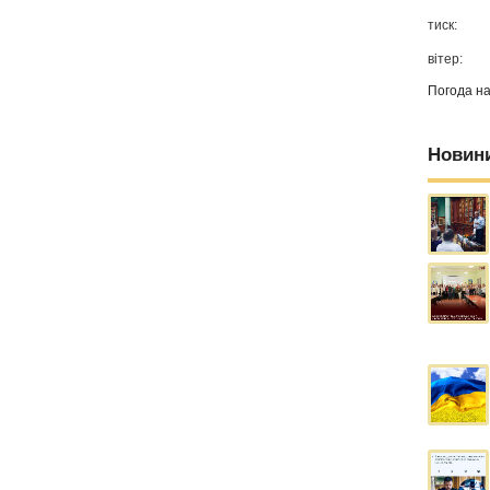
тиск:
вітер:
Погода н
Новин