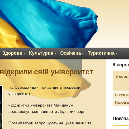
Здорова
Культурна
Освічена
Туристична
8 серп
відкрили свій університет
8 серп
На Євромайдані почав діяти місцевий
університет.
Всесвітн
Народив
«Відкритий Університет Майдану»
розташовується навпроти Лядських воріт.
Пов’яз
Організатори запрошують на цікаві лекції та