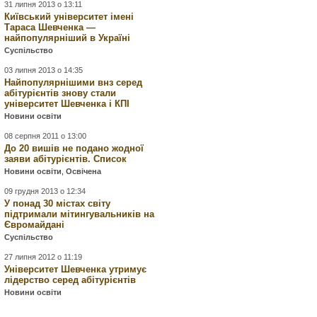
31 липня 2013 о 13:11
Київський університет імені
Тараса Шевченка —
найпопулярніший в Україні
Суспільство
03 липня 2013 о 14:35
Найпопулярнішими внз серед
абітурієнтів знову стали
університет Шевченка і КПІ
Новини освіти
08 серпня 2011 о 13:00
До 20 вишів не подано жодної
заяви абітурієнтів. Список
Новини освіти
,
Освічена
09 грудня 2013 о 12:34
У понад 30 містах світу
підтримали мітингувальників на
Євромайдані
Суспільство
27 липня 2012 о 11:19
Університет Шевченка утримує
лідерство серед абітурієнтів
Новини освіти