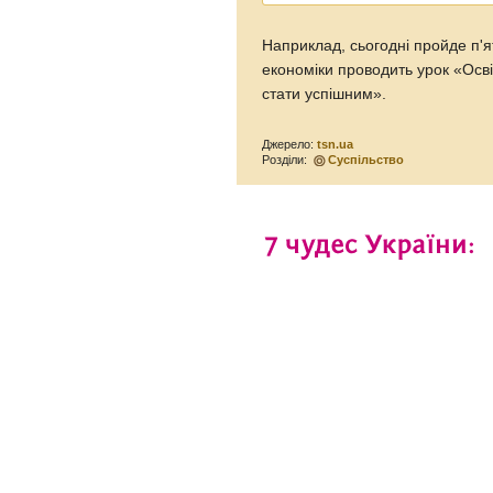
Наприклад, сьогодні пройде п'я
економіки проводить урок «Осві
стати успішним».
Джерело:
tsn.ua
Розділи:
Суспільство