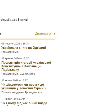
а
sinoptik.ua
у Вінниці
и
Дивитися всі
08 червня 2026 о 16:34
Українська книга на Одещині
Громадянська
27 травня 2026 о 17:37
Презентація «Історії української
Конституції» в Камʼянець-
Подільську
Громадянська
,
Суспільство
22 квітня 2026 о 16:17
Чи діждемося ми поваги до
українців у воюючій Україні?
Громадська думка
,
Громадянська
15 квітня 2026 о 21:57
Як і чому під час війни влада