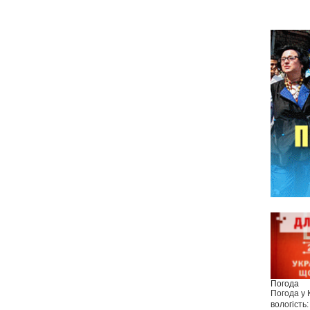
Погода
Погода у
вологість: