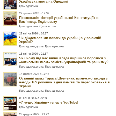
Українська книга на Одещині
Громадянська
27 травня 2026 о 17:37
Презентація «Історії української Конституції» в
Камʼянець-Подільську
Громадянська
,
Суспільство
22 квітня 2026 о 16:17
Чи діждемося ми поваги до українців у воюючій
Україні?
Громадська думка
,
Громадянська
15 квітня 2026 о 21:57
Як і чому під час війни влада вирішила боротися з
«антисемітизмом» замість українофобії та рашизму?!
Громадська думка
,
Громадянська
14 лютого 2026 о 17:47
Останній шлях Тараса Шевченка: плануємо заходи з
нагоди 165 роковин з дня памʼяті та перепоховання в
Україні
Громадська думка
,
Громадянська
05 січня 2026 о 20:39
«7 чудес України» тепер у YouTube!
Громадянська
29 грудня 2025 о 21:22