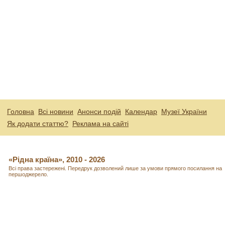
Головна
Всі новини
Анонси подій
Календар
Музеї України
Як додати статтю?
Реклама на сайті
«Рідна країна», 2010 - 2026
Всі права застережені. Передрук дозволений лише за умови прямого посилання на
першоджерело.