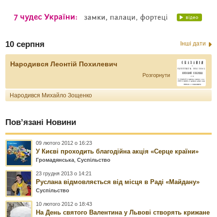
10 серпня
Інші дати
Народився Леонтій Похилевич
Розгорнути
Народився Михайло Зощенко
Пов’язані Новини
09 лютого 2012 о 16:23
У Києві проходить благодійна акція «Серце країни»
Громадянська
,
Суспільство
23 грудня 2013 о 14:21
Руслана відмовляється від місця в Раді «Майдану»
Суспільство
10 лютого 2012 о 18:43
На День святого Валентина у Львові створять крижане