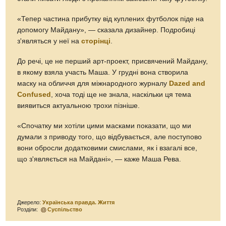
«Тепер частина прибутку від куплених футболок піде на
допомогу Майдану», — сказала дизайнер. Подробиці
з'являться у неї на
сторінці
.
До речі, це не перший арт-проект, присвячений Майдану,
в якому взяла участь Маша. У грудні вона створила
маску на обличчя для міжнародного журналу
Dazed and
Confused
, хоча тоді ще не знала, наскільки ця тема
виявиться актуальною трохи пізніше.
«Спочатку ми хотіли цими масками показати, що ми
думали з приводу того, що відбувається, але поступово
вони обросли додатковими смислами, як і взагалі все,
що з'являється на Майдані», — каже Маша Рева.
Джерело:
Українська правда. Життя
Розділи:
Суспільство