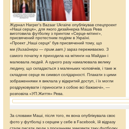
Журнал Harper's Bazaar Ukraine опублікував спецпроект
«Наші серця», для якого дизайнерка Маша Рева
виготовила футболку з принтом «Серце-мітинг»,
присвячений протестним подіям в Україні.
«Проект „Наші серця“ був присвячений тому, що
ми
(дизайнери — прим.авт.)
зараз переживаємо. З
самого початку я приходила на мітинги на Майдан і
малювала людей. А одного разу намалювала велику
людину, що складається з маленьких чоловічків, і таке ж
складене серце як символ солідарності. Плакати з цими
зображеннями я виклала у відкритий доступ, і їх могли
роздруковувати і приносити з собою всі бажаючі», —
розповіла «УП.Життя» Рева.
За словами Маші, після того, як вона опублікувала своє
фото у футболці з серцем у себе в Facebook, їй відразу
стали писати люди з проханням замовити таку футболку.