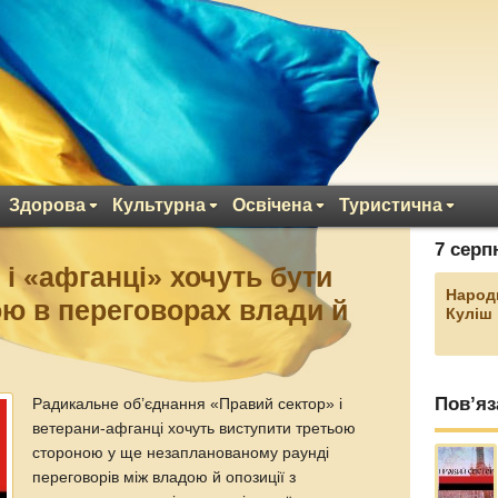
Здорова
Культурна
Освічена
Туристична
7 серп
і «афганці» хочуть бути
Народ
ю в переговорах влади й
Куліш
Пов’яз
Радикальне об’єднання «Правий сектор» і
ветерани-афганці хочуть виступити третьою
стороною у ще незапланованому раунді
переговорів між владою й опозиції з