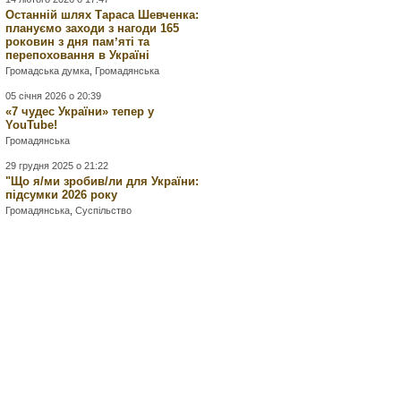
Останній шлях Тараса Шевченка:
плануємо заходи з нагоди 165
роковин з дня памʼяті та
перепоховання в Україні
Громадська думка
,
Громадянська
05 січня 2026 о 20:39
«7 чудес України» тепер у
YouTube!
Громадянська
29 грудня 2025 о 21:22
"Що я/ми зробив/ли для України:
підсумки 2026 року
Громадянська
,
Суспільство