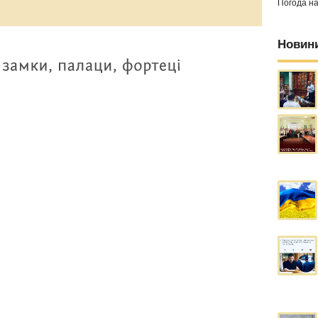
Погода н
Новин