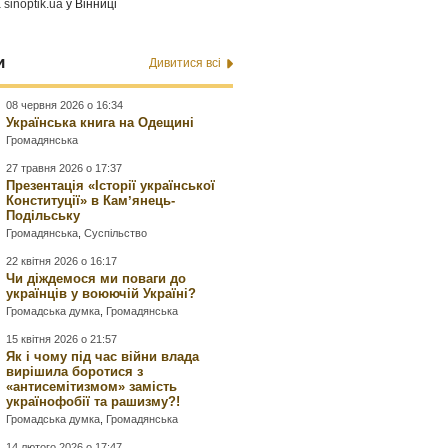
а
sinoptik.ua
у Вінниці
и
Дивитися всі
08 червня 2026 о 16:34
Українська книга на Одещині
Громадянська
27 травня 2026 о 17:37
Презентація «Історії української
Конституції» в Камʼянець-
Подільську
Громадянська
,
Суспільство
22 квітня 2026 о 16:17
Чи діждемося ми поваги до
українців у воюючій Україні?
Громадська думка
,
Громадянська
15 квітня 2026 о 21:57
Як і чому під час війни влада
вирішила боротися з
«антисемітизмом» замість
українофобії та рашизму?!
Громадська думка
,
Громадянська
14 лютого 2026 о 17:47