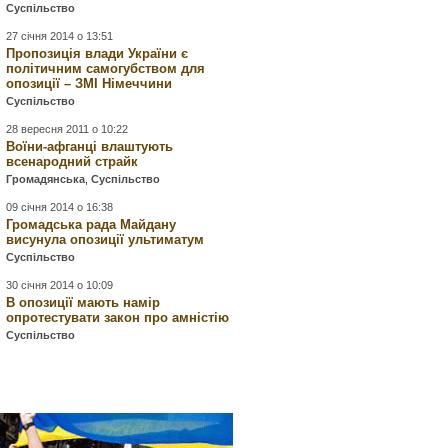
Суспільство
27 січня 2014 о 13:51
Пропозиція влади України є
політичним самогубством для
опозиції – ЗМІ Німеччини
Суспільство
28 вересня 2011 о 10:22
Воїни-афганці влаштують
всенародний страйк
Громадянська
,
Суспільство
09 січня 2014 о 16:38
Громадська рада Майдану
висунула опозиції ультиматум
Суспільство
30 січня 2014 о 10:09
В опозиції мають намір
опротестувати закон про амністію
Суспільство