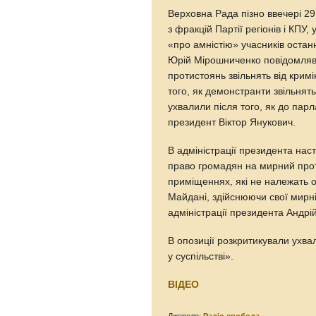
Верховна Рада пізно ввечері 29
з фракцій Партії регіонів і КПУ
«про амністію» учасників останн
Юрій Мірошниченко повідомляв,
протистоянь звільнять від кримі
того, як демонстранти звільнять
ухвалили після того, як до пар
президент Віктор Янукович.
В адміністрації президента нас
право громадян на мирний про
приміщеннях, які не належать 
Майдані, здійснюючи свої мирні
адміністрації президента Андрі
В опозиції розкритикували ухва
у суспільстві».
ВІДЕО