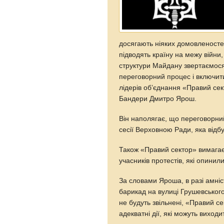
досягають ніяких домовленостей
підводять країну на межу війни,
структури Майдану звертаємося
переговорний процес і включити
лідерів об’єднання «Правий сек
Бандери Дмитро Ярош.
Він наполягає, що переговорний
сесії Верховною Ради, яка відб
Також «Правий сектор» вимагає 
учасників протестів, які опинил
За словами Яроша, в разі амніс
барикад на вулиці Грушевського
не будуть звільнені, «Правий с
адекватні дії, які можуть виход