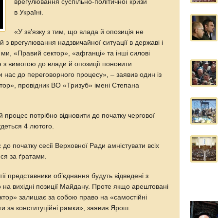
врегулювання суспільно-політичної кризи
в Україні.
«У зв’язку з тим, що влада й опозиція не
 з врегулювання надзвичайної ситуації в державі і
 ми, «Правий сектор», «афганці» та інші силові
 з вимогою до влади й опозиції поновити
 нас до переговорного процесу», – заявив один із
тор», провідник ВО «Тризуб» імені Степана
 процес потрібно відновити до початку чергової
удеться 4 лютого.
до початку сесії Верховної Ради амністувати всіх
ися за ґратами.
тії представники об’єднання будуть відведені з
 на вихідні позиції Майдану. Проте якщо арештовані
ектор» залишає за собою право на «самостійні
ити за конституційні рамки», заявив Ярош.