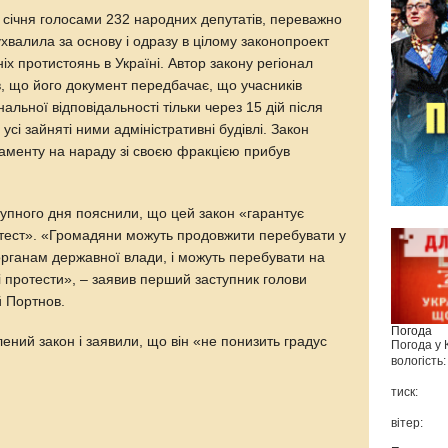
 січня голосами 232 народних депутатів, переважно
, ухвалила за основу і одразу в цілому законопроект
іх протистоянь в Україні. Автор закону регіонал
 що його документ передбачає, що учасників
нальної відповідальності тільки через 15 дій після
 усі зайняті ними адміністративні будівлі. Закон
ламенту на нараду зі своєю фракцією прибув
тупного дня пояснили, що цей закон «гарантує
тест». «Громадяни можуть продовжити перебувати у
органам державної влади, і можуть перебувати на
 протести», – заявив перший заступник голови
й Портнов.
Погода
лений закон і заявили, що він «не понизить градус
Погода у
вологість:
тиск:
вітер: