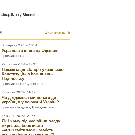
а
sinoptik.ua
у Вінниці
и
Дивитися всі
08 червня 2026 о 16:34
Українська книга на Одещині
Громадянська
27 травня 2026 о 17:37
Презентація «Історії української
Конституції» в Камʼянець-
Подільську
Громадянська
,
Суспільство
22 квітня 2026 о 16:17
Чи діждемося ми поваги до
українців у воюючій Україні?
Громадська думка
,
Громадянська
15 квітня 2026 о 21:57
Як і чому під час війни влада
вирішила боротися з
«антисемітизмом» замість
українофобії та рашизму?!