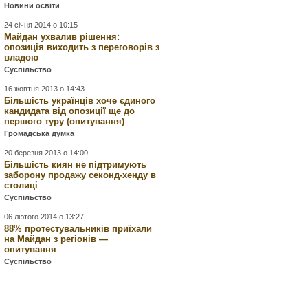
Новини освіти
24 січня 2014 о 10:15
Майдан ухвалив рішення:
опозиція виходить з переговорів з
владою
Суспільство
16 жовтня 2013 о 14:43
Більшість українців хоче єдиного
кандидата від опозиції ще до
першого туру (опитування)
Громадська думка
20 березня 2013 о 14:00
Більшість киян не підтримують
заборону продажу секонд-хенду в
столиці
Суспільство
06 лютого 2014 о 13:27
88% протестувальників приїхали
на Майдан з регіонів —
опитування
Суспільство