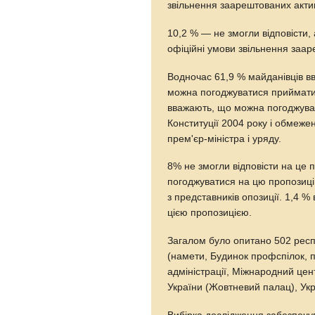
звільнення заарештованих активі
10,2 % — не змогли відповісти,
офіційні умови звільнення заар
Водночас 61,9 % майданівців в
можна погоджуватися приймати 
вважають, що можна погоджувати
Конституції 2004 року і обмеж
прем'єр-міністра і уряду.
8% не змогли відповісти на це 
погоджуватися на цю пропозиц
з представників опозиції. 1,4 
цією пропозицією.
Загалом було опитано 502 респ
(намети, Будинок профспілок, п
адміністрації, Міжнародний цен
України (Жовтневий палац), Укра