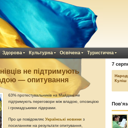
Здорова
Культурна
Освічена
Туристична
7 серп
нівців не підтримують
Народ
ладою — опитування
Куліш
63% протестувальників на Майдані не
підтримують переговори між владою, опозицією
Пов’яз
і громадськими лідерами.
Про це повідомляє
Українські новини
з
посиланням на результати опитування,