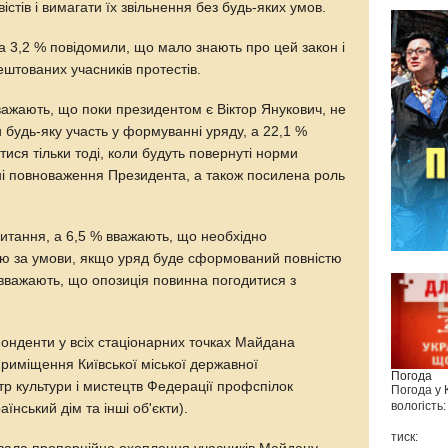
стів і вимагати їх звільнення без будь-яких умов.
 а 3,2 % повідомили, що мало знають про цей закон і
ештованих учасників протестів.
важають, що поки президентом є Віктор Янукович, не
будь-яку участь у формуванні уряду, а 22,1 %
ся тільки тоді, коли будуть повернуті норми
ені повноваження Президента, а також посилена роль
питання, а 6,5 % вважають, що необхідно
ію за умови, якщо уряд буде сформований повністю
% вважають, що опозиція повинна погодитися з
онденти у всіх стаціонарних точках Майдана
риміщення Київської міської державної
Погода
тр культури і мистецтв Федерації профспілок
Погода у
вологість:
їнський дім та інші об'єкти).
тиск: