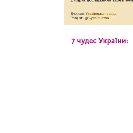
Вибірка дослідження забезпечу
Джерело:
Українська правда
Розділи:
Суспільство