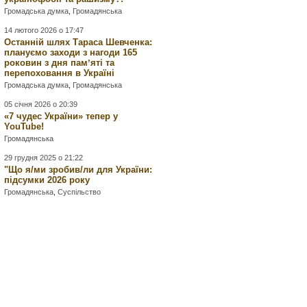
Громадська думка
,
Громадянська
14 лютого 2026 о 17:47
Останній шлях Тараса Шевченка:
плануємо заходи з нагоди 165
роковин з дня памʼяті та
перепоховання в Україні
Громадська думка
,
Громадянська
05 січня 2026 о 20:39
«7 чудес України» тепер у
YouTube!
Громадянська
29 грудня 2025 о 21:22
"Що я/ми зробив/ли для України:
підсумки 2026 року
Громадянська
,
Суспільство