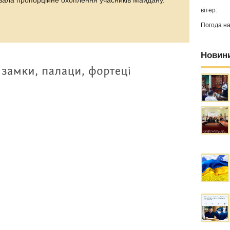
вала пропорційне охоплення учасників Майдану.
вітер:
Погода н
Новин