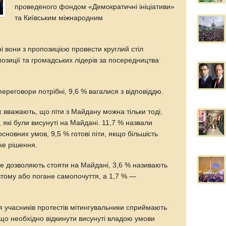
проведеного фондом «Демократичні ініціативи»
та Київським міжнародним
ні вони з пропозицією провести круглий стіл
позиції та громадських лідерів за посередництва
ереговори потрібні, 9,6 % вагалися з відповіддю.
 вважають, що піти з Майдану можна тільки тоді,
, які були висунуті на Майдані. 11,7 % назвали
сновних умов, 9,5 % готові піти, якщо більшість
ке рішення.
не дозволяють стояти на Майдані, 3,6 % називають
втому або погане самопочуття, а 1,7 % —
я учасників протестів мітингувальники сприймають
що необхідно відкинути висунуті владою умови