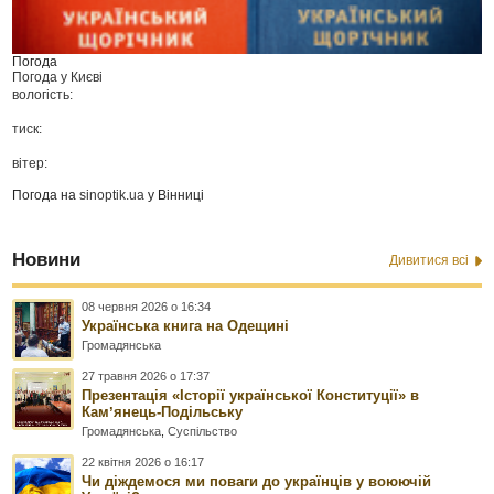
Погода
Погода у
Києві
вологість:
тиск:
вітер:
Погода на
sinoptik.ua
у Вінниці
Новини
Дивитися всі
08 червня 2026 о 16:34
Українська книга на Одещині
Громадянська
27 травня 2026 о 17:37
Презентація «Історії української Конституції» в
Камʼянець-Подільську
Громадянська
,
Суспільство
22 квітня 2026 о 16:17
Чи діждемося ми поваги до українців у воюючій