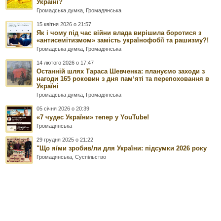
Україні?
Громадська думка
,
Громадянська
15 квітня 2026 о 21:57
Як і чому під час війни влада вирішила боротися з
«антисемітизмом» замість українофобії та рашизму?!
Громадська думка
,
Громадянська
14 лютого 2026 о 17:47
Останній шлях Тараса Шевченка: плануємо заходи з
нагоди 165 роковин з дня памʼяті та перепоховання в
Україні
Громадська думка
,
Громадянська
05 січня 2026 о 20:39
«7 чудес України» тепер у YouTube!
Громадянська
29 грудня 2025 о 21:22
"Що я/ми зробив/ли для України: підсумки 2026 року
Громадянська
,
Суспільство