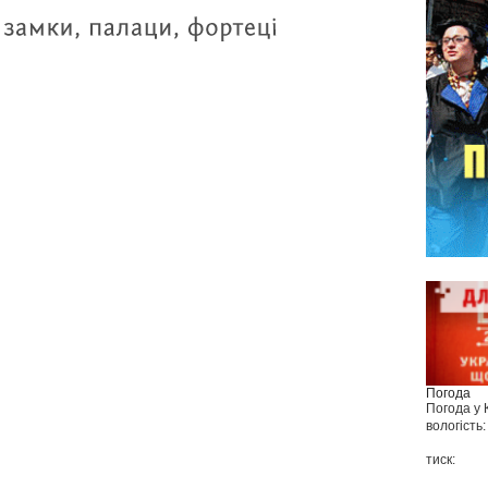
Погода
Погода у
вологість:
тиск: