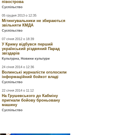
півострова
Суспільство
05 грудня 2013 о 12:35
Мітингувальники не збираються
звільняти КМДА
Суспільство
07 січня 2012 о 18:39
У Криму відбувся перший
український різдвяний Парад
звіздарів
Культурна
,
Новини культури
24 січня 2014 о 12:36
Волинські журналісти оголосили
інформаційний бойкот владі
Суспільство
22 січня 2014 о 11:12
На Грушевського до Кабміну
пригнали бойову броньовану
машину
Суспільство