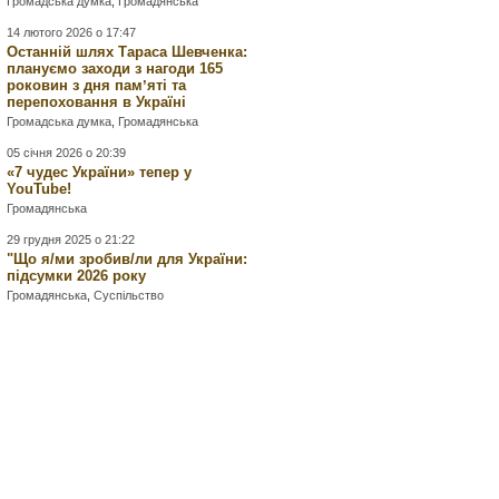
Громадська думка
,
Громадянська
14 лютого 2026 о 17:47
Останній шлях Тараса Шевченка:
плануємо заходи з нагоди 165
роковин з дня памʼяті та
перепоховання в Україні
Громадська думка
,
Громадянська
05 січня 2026 о 20:39
«7 чудес України» тепер у
YouTube!
Громадянська
29 грудня 2025 о 21:22
"Що я/ми зробив/ли для України:
підсумки 2026 року
Громадянська
,
Суспільство