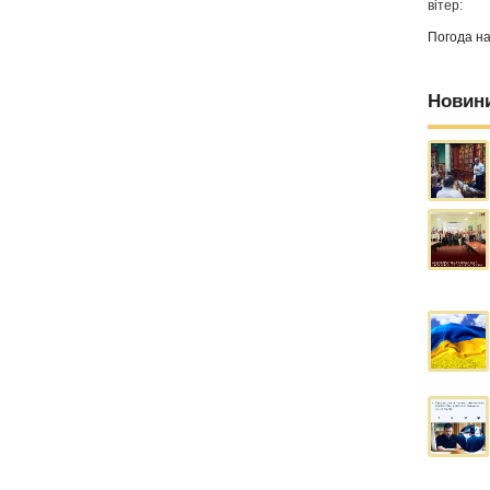
вітер:
Погода н
Новин