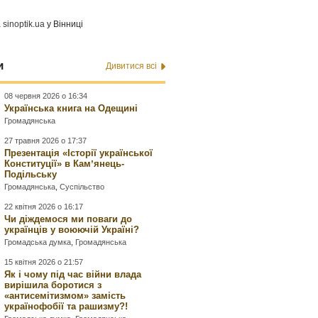
а
sinoptik.ua
у Вінниці
и
Дивитися всі
08 червня 2026 о 16:34
Українська книга на Одещині
Громадянська
27 травня 2026 о 17:37
Презентація «Історії української
Конституції» в Камʼянець-
Подільську
Громадянська
,
Суспільство
22 квітня 2026 о 16:17
Чи діждемося ми поваги до
українців у воюючій Україні?
Громадська думка
,
Громадянська
15 квітня 2026 о 21:57
Як і чому під час війни влада
вирішила боротися з
«антисемітизмом» замість
українофобії та рашизму?!