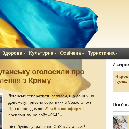
Здорова
Культурна
Освічена
Туристична
7 серп
уганську оголосили про
Народ
плення з Криму
Куліш
Луганські сепаратисти заявили, що до них на
допомогу прибули соратники з Севастополя.
Пов’яз
Про це повідомляє
ЛігаБізнесІнформ
з
посиланням на сайт «0642».
Біля будівлі управління СБУ в Луганській