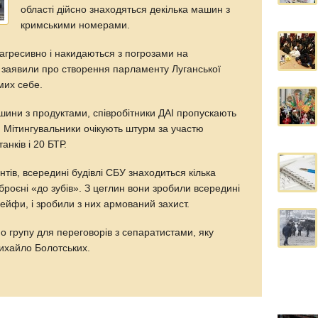
області дійсно знаходяться декілька машин з
кримськими номерами.
 агресивно і накидаються з погрозами на
ж заявили про створення парламенту Луганської
мих себе.
шини з продуктами, співробітники ДАІ пропускають
. Мітингувальники очікують штурм за участю
анків і 20 БТР.
тів, всередині будівлі СБУ знаходиться кілька
броєні «до зубів». З цеглин вони зробили всередині
сейфи, і зробили з них армований захист.
о групу для переговорів з сепаратистами, яку
ихайло Болотських.