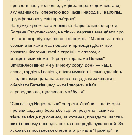
провести час у колі однодумців за переглядом вистави,
яку називають “оперетою всіх часів і народів”, “найбільш
тріумфальною у світі прем’єрою”.
На думку художнього керівника Національної оперети,
Богдана Струтинського, не тільки держава має дбати про
тих, хто потребує вдячності і допомоги: “Мистецька еліта
своїми вчинками має подавати приклад і дбати про
розвиток благочинності в Україні не словом, а
конкретними діями. Перед ветеранами Великої
Вітчизняної війни ми у вічному боргу. Вони — наша
слава, гордість і совість, а їхня мужність і самовідданість
— гідний взірець та настанова нащадкам захищати і
оберігати Батьківщину, жити і творити в ім’я
справедливого, щасливого майбуття”.
“Сільва” від Національної оперети України — це історія
про відчайдушну боротьбу гарної, розумної, сміливої
жінки за місце під сонцем, за кохання, правду та щастя у
житті повному несподіванок та непередбачуваностей. За
яскравість постановки оперета отримала “Гран-прі” та