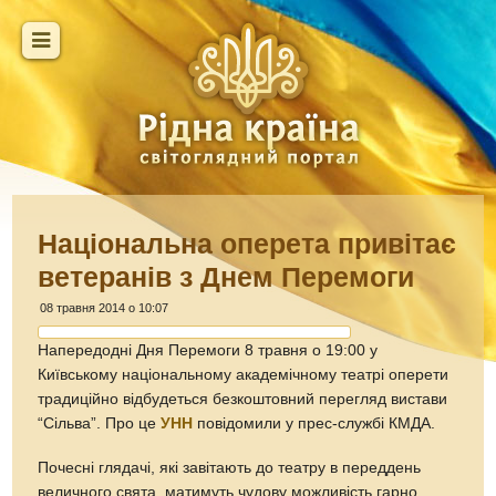
Національна оперета привітає
ветеранів з Днем Перемоги
08 травня 2014 о 10:07
Напередодні Дня Перемоги 8 травня о 19:00 у
Київському національному академічному театрі оперети
традиційно відбудеться безкоштовний перегляд вистави
“Сільва”. Про це
УНН
повідомили у прес-службі КМДА.
Почесні глядачі, які завітають до театру в переддень
величного свята, матимуть чудову можливість гарно