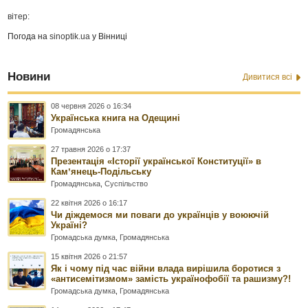
вітер:
Погода на
sinoptik.ua
у Вінниці
Новини
Дивитися всі
08 червня 2026 о 16:34
Українська книга на Одещині
Громадянська
27 травня 2026 о 17:37
Презентація «Історії української Конституції» в
Камʼянець-Подільську
Громадянська
,
Суспільство
22 квітня 2026 о 16:17
Чи діждемося ми поваги до українців у воюючій
Україні?
Громадська думка
,
Громадянська
15 квітня 2026 о 21:57
Як і чому під час війни влада вирішила боротися з
«антисемітизмом» замість українофобії та рашизму?!
Громадська думка
,
Громадянська