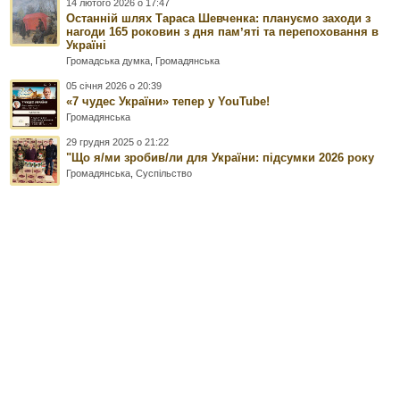
14 лютого 2026 о 17:47
Останній шлях Тараса Шевченка: плануємо заходи з
нагоди 165 роковин з дня памʼяті та перепоховання в
Україні
Громадська думка
,
Громадянська
05 січня 2026 о 20:39
«7 чудес України» тепер у YouTube!
Громадянська
29 грудня 2025 о 21:22
"Що я/ми зробив/ли для України: підсумки 2026 року
Громадянська
,
Суспільство