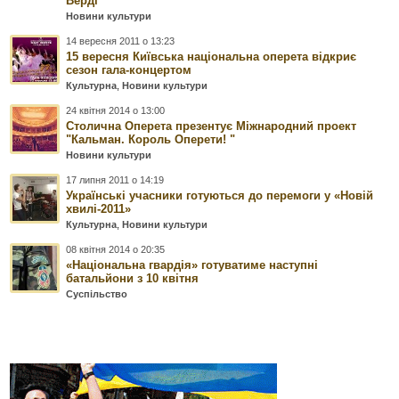
Верді
Новини культури
14 вересня 2011 о 13:23
15 вересня Київська національна оперета відкриє
сезон гала-концертом
Культурна
,
Новини культури
24 квітня 2014 о 13:00
Столична Оперета презентує Міжнародний проект
"Кальман. Король Оперети! "
Новини культури
17 липня 2011 о 14:19
Українські учасники готуються до перемоги у «Новій
хвилі-2011»
Культурна
,
Новини культури
08 квітня 2014 о 20:35
«Національна гвардія» готуватиме наступні
батальйони з 10 квітня
Суспільство