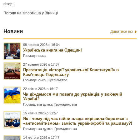
вітер:
Погода на
sinoptik.ua
у Вінниці
Новини
Дивитися всі
08 червня 2026 о 16:34
Українська книга на Одещині
Громадянська
27 травня 2026 о 17:37
Презентація «Історії української Конституції» в
Камʼянець-Подільську
Громадянська
,
Суспільство
22 квітня 2026 о 16:17
Чи діждемося ми поваги до українців у воюючій
Україні?
Громадська думка
,
Громадянська
15 квітня 2026 о 21:57
Як і чому під час війни влада вирішила боротися з
«антисемітизмом» замість українофобії та рашизму?!
Громадська думка
,
Громадянська
14 лютого 2026 о 17:47