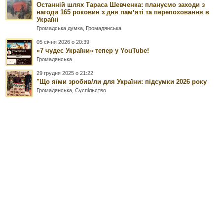
Останній шлях Тараса Шевченка: плануємо заходи з
нагоди 165 роковин з дня памʼяті та перепоховання в
Україні
Громадська думка
,
Громадянська
05 січня 2026 о 20:39
«7 чудес України» тепер у YouTube!
Громадянська
29 грудня 2025 о 21:22
"Що я/ми зробив/ли для України: підсумки 2026 року
Громадянська
,
Суспільство