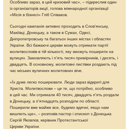
Особливо зараз, в цей кризовий час», – підкреслив один
із організаторів акції, голова міжнародної організації
«Місія в бізнесі» Гліб Співаков.
Сьогодні кампанія активно проходить в Слов'янську,
Макіївці, Донецьку, а також в Сумах, Одесі,
Дніпропетровську та багатьох інших містах і областях
України. Всі бажаючі церкви можуть отримати партії
молитвословів в тій кількості, яку зможуть поширити на
вулицях. Замовляють і п'ять тисяч примірників, і десять, і
двадцять. В основному, молитовні листівки роздають під
час міських вуличних молитовних віче.
«Їх дуже легко поширювати. Люди зараз відкриті для
Христа. Молитвослови – це те, що потрібно, особливо
в цей час. Ми отримали 40 тисяч, двадцять п'ять роздали
в Донецьку, а п'ятнадцять розподіли по області.
Поширили вже майже все, будемо вдячні, якщо нам
вишлють ще», – розповів пастор і єпископ з Донецька
Сергій Яковлєв, керівник Протестантської
Церкви України.