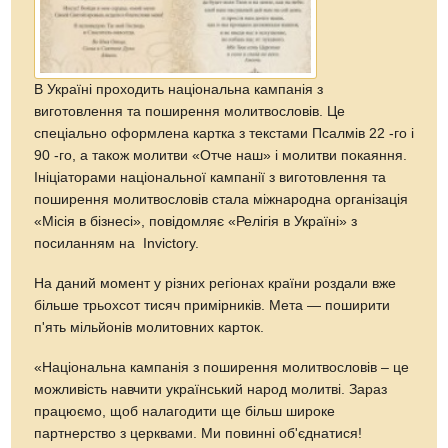
В Україні проходить національна кампанія з
виготовлення та поширення молитвословів. Це
спеціально оформлена картка з текстами Псалмів 22 -го і
90 -го, а також молитви «Отче наш» і молитви покаяння.
Ініціаторами національної кампанії з виготовлення та
поширення молитвословів стала міжнародна організація
«Місія в бізнесі», повідомляє «Релігія в Україні» з
посиланням на Іnvictory.
На даний момент у різних регіонах країни роздали вже
більше трьохсот тисяч примірників. Мета — поширити
п'ять мільйонів молитовних карток.
«Національна кампанія з поширення молитвословів – це
можливість навчити український народ молитві. Зараз
працюємо, щоб налагодити ще більш широке
партнерство з церквами. Ми повинні об'єднатися!