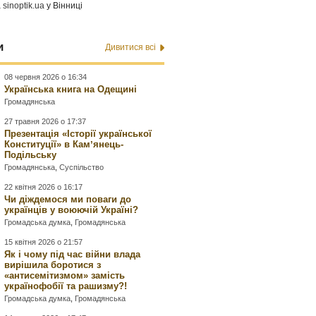
а
sinoptik.ua
у Вінниці
и
Дивитися всі
08 червня 2026 о 16:34
Українська книга на Одещині
Громадянська
27 травня 2026 о 17:37
Презентація «Історії української
Конституції» в Камʼянець-
Подільську
Громадянська
,
Суспільство
22 квітня 2026 о 16:17
Чи діждемося ми поваги до
українців у воюючій Україні?
Громадська думка
,
Громадянська
15 квітня 2026 о 21:57
Як і чому під час війни влада
вирішила боротися з
«антисемітизмом» замість
українофобії та рашизму?!
Громадська думка
,
Громадянська