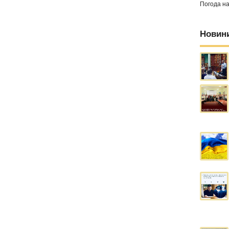
Погода н
Новин