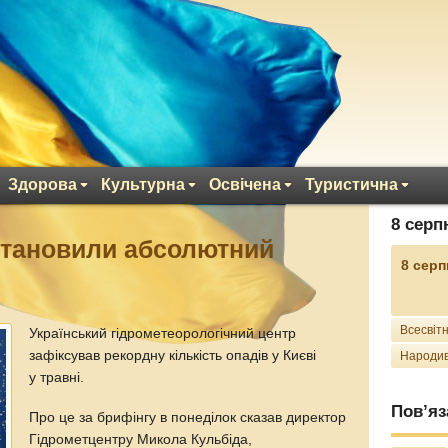
Здорова
Культурна
Освічена
Туристична
8 серп
становили абсолютний
8 серп
Всесвітн
Український гідрометеорологічний центр
зафіксував рекордну кількість опадів у Києві
Народив
у травні.
Пов’яз
Про це за брифінгу в понеділок сказав директор
Гідрометцентру Микола Кульбіда,