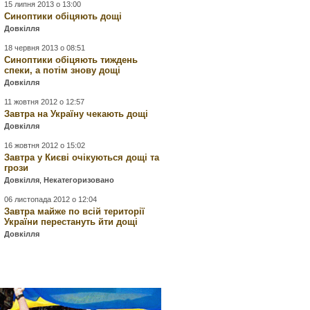
15 липня 2013 о 13:00
Синоптики обіцяють дощі
Довкілля
18 червня 2013 о 08:51
Синоптики обіцяють тиждень
спеки, а потім знову дощі
Довкілля
11 жовтня 2012 о 12:57
Завтра на Україну чекають дощі
Довкілля
16 жовтня 2012 о 15:02
Завтра у Києві очікуються дощі та
грози
Довкілля
,
Некатегоризовано
06 листопада 2012 о 12:04
Завтра майже по всій території
України перестануть йти дощі
Довкілля