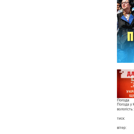
Погода
Погода у
вологість:
тиск:
вітер: