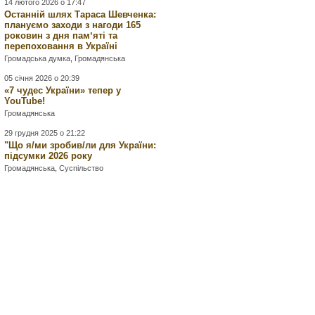
14 лютого 2026 о 17:47
Останній шлях Тараса Шевченка:
плануємо заходи з нагоди 165
роковин з дня памʼяті та
перепоховання в Україні
Громадська думка
,
Громадянська
05 січня 2026 о 20:39
«7 чудес України» тепер у
YouTube!
Громадянська
29 грудня 2025 о 21:22
"Що я/ми зробив/ли для України:
підсумки 2026 року
Громадянська
,
Суспільство