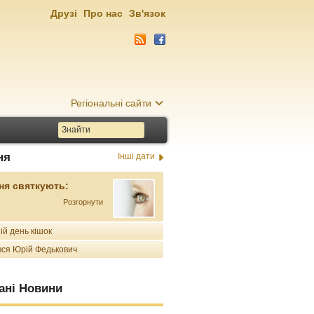
Друзі
Про нас
Зв'язок
Регіональні сайти
ня
Інші дати
ня святкують:
Розгорнути
ій день кішок
ся Юрій Федькович
ані Новини