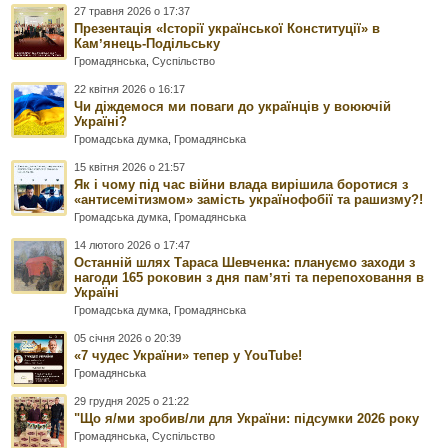
27 травня 2026 о 17:37
Презентація «Історії української Конституції» в
Камʼянець-Подільську
Громадянська
,
Суспільство
22 квітня 2026 о 16:17
Чи діждемося ми поваги до українців у воюючій
Україні?
Громадська думка
,
Громадянська
15 квітня 2026 о 21:57
Як і чому під час війни влада вирішила боротися з
«антисемітизмом» замість українофобії та рашизму?!
Громадська думка
,
Громадянська
14 лютого 2026 о 17:47
Останній шлях Тараса Шевченка: плануємо заходи з
нагоди 165 роковин з дня памʼяті та перепоховання в
Україні
Громадська думка
,
Громадянська
05 січня 2026 о 20:39
«7 чудес України» тепер у YouTube!
Громадянська
29 грудня 2025 о 21:22
"Що я/ми зробив/ли для України: підсумки 2026 року
Громадянська
,
Суспільство