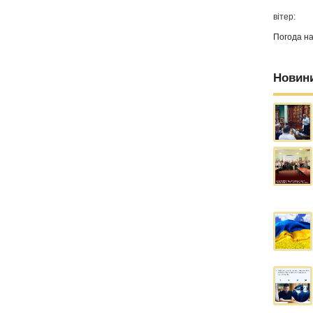
вітер:
Погода н
Новин