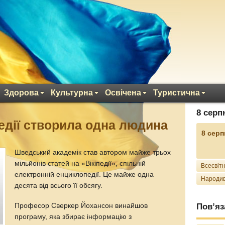
Здорова
Культурна
Освічена
Туристична
8 серп
едії створила одна людина
8 серп
Шведський академік став автором майже трьох
мільйонів статей на «Вікіпедії», спільній
Всесвітн
електронній енциклопедії. Це майже одна
Народив
десята від всього її обсягу.
Професор Сверкер Йохансон винайшов
Пов’яз
програму, яка збирає інформацію з