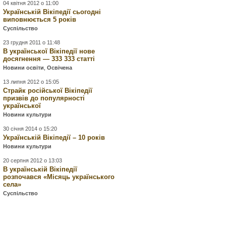
04 квітня 2012 о 11:00
Українській Вікіпедії сьогодні
виповнюється 5 років
Суспільство
23 грудня 2011 о 11:48
В української Вікіпедії нове
досягнення — 333 333 статті
Новини освіти
,
Освічена
13 липня 2012 о 15:05
Страйк російської Вікіпедії
призвів до популярності
української
Новини культури
30 січня 2014 о 15:20
Українській Вікіпедії – 10 років
Новини культури
20 серпня 2012 о 13:03
В українській Вікіпедії
розпочався «Місяць українського
села»
Суспільство