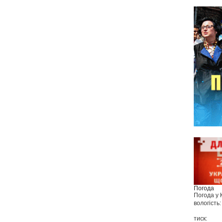
Погода
Погода у
вологість:
тиск: