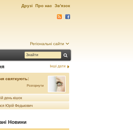
Друзі
Про нас
Зв'язок
Регіональні сайти
ня
Інші дати
ня святкують:
Розгорнути
ій день кішок
ся Юрій Федькович
ані Новини