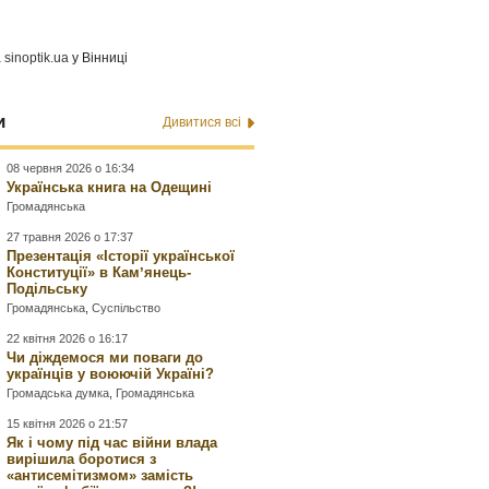
а
sinoptik.ua
у Вінниці
и
Дивитися всі
08 червня 2026 о 16:34
Українська книга на Одещині
Громадянська
27 травня 2026 о 17:37
Презентація «Історії української
Конституції» в Камʼянець-
Подільську
Громадянська
,
Суспільство
22 квітня 2026 о 16:17
Чи діждемося ми поваги до
українців у воюючій Україні?
Громадська думка
,
Громадянська
15 квітня 2026 о 21:57
Як і чому під час війни влада
вирішила боротися з
«антисемітизмом» замість