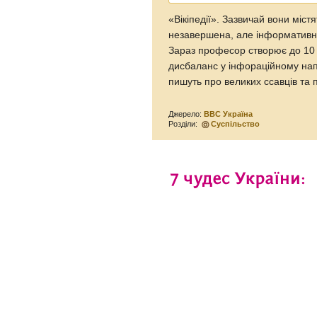
«Вікіпедії». Зазвичай вони міс
незавершена, але інформативна
Зараз професор створює до 10
дисбаланс у інфораційному нап
пишуть про великих ссавців та 
Джерело:
BBC Україна
Розділи:
Суспільство