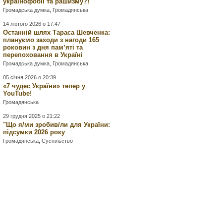
українофобії та рашизму?!
Громадська думка
,
Громадянська
14 лютого 2026 о 17:47
Останній шлях Тараса Шевченка:
плануємо заходи з нагоди 165
роковин з дня памʼяті та
перепоховання в Україні
Громадська думка
,
Громадянська
05 січня 2026 о 20:39
«7 чудес України» тепер у
YouTube!
Громадянська
29 грудня 2025 о 21:22
"Що я/ми зробив/ли для України:
підсумки 2026 року
Громадянська
,
Суспільство