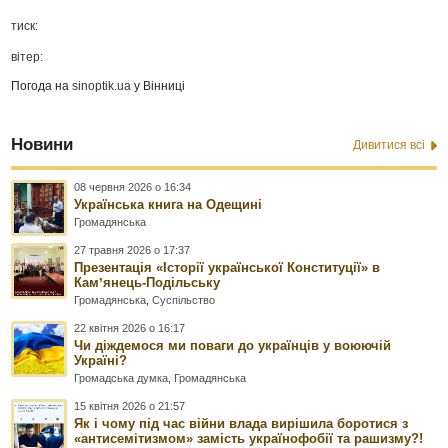
тиск:
вітер:
Погода на
sinoptik.ua
у Вінниці
Новини
Дивитися всі
08 червня 2026 о 16:34
Українська книга на Одещині
Громадянська
27 травня 2026 о 17:37
Презентація «Історії української Конституції» в
Камʼянець-Подільську
Громадянська
,
Суспільство
22 квітня 2026 о 16:17
Чи діждемося ми поваги до українців у воюючій
Україні?
Громадська думка
,
Громадянська
15 квітня 2026 о 21:57
Як і чому під час війни влада вирішила боротися з
«антисемітизмом» замість українофобії та рашизму?!