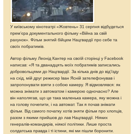
У київському кінотеатрі «Жовтень» 31 серпня відбудеться
прем’єра документального фільму «Війна за свій
рахунок». Фільм знятий бійцем Нацгвардії про себе та
своїх побратимів.
Автор фільму Леонід Кантер на своїй сторінці у Facebook
написав: «Я та дванадцять моїх побратимів записались
добровольцями до Нацгвардії. За кілька днів до від’їзду
на схід, мій друг режисер Іван Ясній зателефонував і
запропонувати взяти з собою камеру. Я відмовлявся: як
можна знімати з автоматом і камерою одночасно? Але
він наполягав, що це така маленька камера, яку можна і
на голову почепити, і на автомат. Так я почав знімати
фільм. Від самого початку хотів зняти фільм про хлопців,
разом з якими прийшов до лав Нацгвардії. Ніяких
генералів-командирів, ніякої політики. Лише проста
солдатська правда і ті істини, які ми пішли боронити.