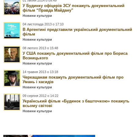
01 липня 2014 о 09:49
У Будинку офіцерів ЗСУ покажуть документальний
фільм “Правда Майдану”
Новини культури
04 листопада 2013 о 17:10
В Аргентині представили український документальний
фільм
Новини культури
08 лютого 2013 о 15:48
У США покажуть документальний фільм про Бориса
Возницького
Новини культури
14 травня 2013 о 13:18
Черкащанам покажуть документальний фільм про
Умань і хасидів
Новини культури
09 серпня 2012 о 14:22
Український фільм «Будинок з башточкою» покажуть
всьому світові
Новини культури