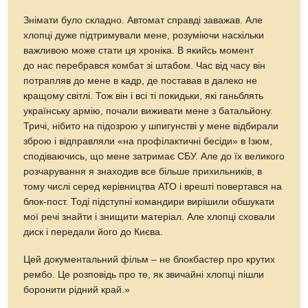
Знімати було складно. Автомат справді заважав. Але
хлопці дуже підтримували мене, розуміючи наскільки
важливою може стати ця хроніка. В якийсь момент
до нас перебрався комбат зі штабом. Час від часу він
потрапляв до мене в кадр, де поставав в далеко не
кращому світлі. Тож він і всі ті покидьки, які ганьблять
українську армію, почали виживати мене з батальйону.
Тричі, нібито на підозрою у шпигунстві у мене відбирали
зброю і відправляли «на профілактичні бесіди» в Ізюм,
сподіваючись, що мене затримає СБУ. Але до їх великого
розчарування я знаходив все більше прихильників, в
тому числі серед керівництва АТО і врешті повертався на
блок-пост. Тоді підступні командири вирішили обшукати
мої речі знайти і знищити матеріал. Але хлопці сховали
диск і передали його до Києва.
Цей документальний фільм – не блокбастер про крутих
рембо. Це розповідь про те, як звичайні хлопці пішли
боронити рідний край.»