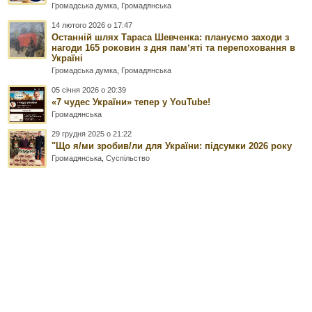
Громадська думка
,
Громадянська
14 лютого 2026 о 17:47
Останній шлях Тараса Шевченка: плануємо заходи з
нагоди 165 роковин з дня памʼяті та перепоховання в
Україні
Громадська думка
,
Громадянська
05 січня 2026 о 20:39
«7 чудес України» тепер у YouTube!
Громадянська
29 грудня 2025 о 21:22
"Що я/ми зробив/ли для України: підсумки 2026 року
Громадянська
,
Суспільство