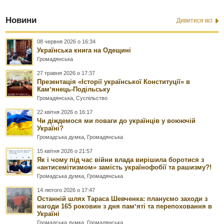
Новини
Дивитися всі
08 червня 2026 о 16:34
Українська книга на Одещині
Громадянська
27 травня 2026 о 17:37
Презентація «Історії української Конституції» в
Камʼянець-Подільську
Громадянська
,
Суспільство
22 квітня 2026 о 16:17
Чи діждемося ми поваги до українців у воюючій
Україні?
Громадська думка
,
Громадянська
15 квітня 2026 о 21:57
Як і чому під час війни влада вирішила боротися з
«антисемітизмом» замість українофобії та рашизму?!
Громадська думка
,
Громадянська
14 лютого 2026 о 17:47
Останній шлях Тараса Шевченка: плануємо заходи з
нагоди 165 роковин з дня памʼяті та перепоховання в
Україні
Громадська думка
,
Громадянська