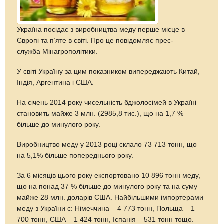
Україна посідає з виробництва меду перше місце в
Європі та п’яте в світі. Про це повідомляє прес-
служба Мінагрополітики.
У світі Україну за цим показником випереджають Китай,
Індія, Аргентина і США.
На січень 2014 року чисельність бджолосімей в Україні
становить майже 3 млн. (2985,8 тис.), що на 1,7 %
більше до минулого року.
Виробництво меду у 2013 році склало 73 713 тонн, що
на 5,1% більше попереднього року.
За 6 місяців цього року експортовано 10 896 тонн меду,
що на понад 37 % більше до минулого року та на суму
майже 28 млн. доларів США. Найбільшими імпортерами
меду з України є: Німеччина – 4 773 тонн, Польща – 1
700 тонн, США – 1 424 тонн, Іспанія – 531 тонн тощо.