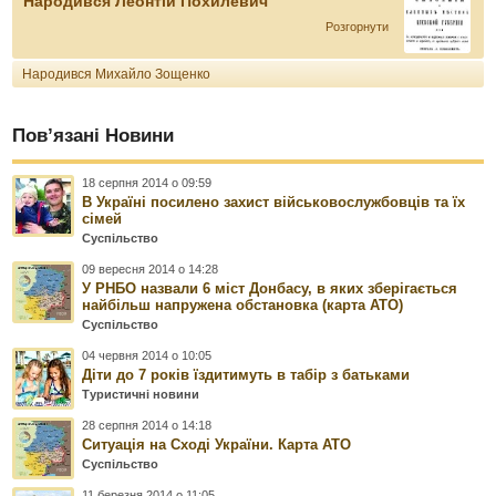
Народився Леонтій Похилевич
Розгорнути
Народився Михайло Зощенко
Пов’язані Новини
18 серпня 2014 о 09:59
В Україні посилено захист військовослужбовців та їх
сімей
Суспільство
09 вересня 2014 о 14:28
У РНБО назвали 6 міст Донбасу, в яких зберігається
найбільш напружена обстановка (карта АТО)
Суспільство
04 червня 2014 о 10:05
Діти до 7 років їздитимуть в табір з батьками
Туристичні новини
28 серпня 2014 о 14:18
Ситуація на Сході України. Карта АТО
Суспільство
11 березня 2014 о 11:05