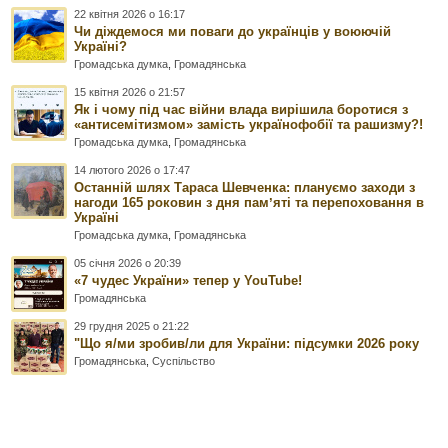
22 квітня 2026 о 16:17
Чи діждемося ми поваги до українців у воюючій
Україні?
Громадська думка
,
Громадянська
15 квітня 2026 о 21:57
Як і чому під час війни влада вирішила боротися з
«антисемітизмом» замість українофобії та рашизму?!
Громадська думка
,
Громадянська
14 лютого 2026 о 17:47
Останній шлях Тараса Шевченка: плануємо заходи з
нагоди 165 роковин з дня памʼяті та перепоховання в
Україні
Громадська думка
,
Громадянська
05 січня 2026 о 20:39
«7 чудес України» тепер у YouTube!
Громадянська
29 грудня 2025 о 21:22
"Що я/ми зробив/ли для України: підсумки 2026 року
Громадянська
,
Суспільство