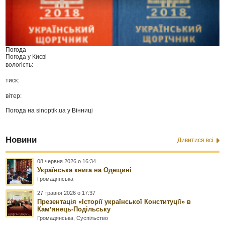
Погода
Погода у
Києві
вологість:
тиск:
вітер:
Погода на
sinoptik.ua
у Вінниці
Новини
Дивитися всі
08 червня 2026 о 16:34
Українська книга на Одещині
Громадянська
27 травня 2026 о 17:37
Презентація «Історії української Конституції» в
Камʼянець-Подільську
Громадянська
,
Суспільство