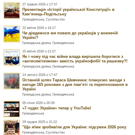
27 травня 2026 о 17:37
Презентація «Історії української Конституції» в
Камʼянець-Подільську
Громадянська
,
Суспільство
22 квітня 2026 о 16:17
Чи діждемося ми поваги до українців у воюючій
Україні?
Громадська думка
,
Громадянська
15 квітня 2026 о 21:57
Як і чому під час війни влада вирішила боротися з
«антисемітизмом» замість українофобії та рашизму?!
Громадська думка
,
Громадянська
14 лютого 2026 о 17:47
Останній шлях Тараса Шевченка: плануємо заходи з
нагоди 165 роковин з дня памʼяті та перепоховання в
Україні
Громадська думка
,
Громадянська
05 січня 2026 о 20:39
«7 чудес України» тепер у YouTube!
Громадянська
29 грудня 2025 о 21:22
"Що я/ми зробив/ли для України: підсумки 2026 року
Громадянська
,
Суспільство