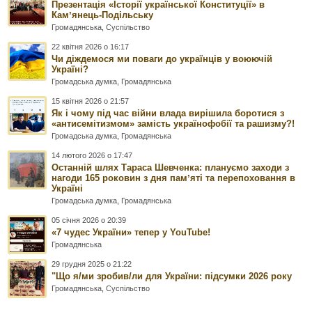
Презентація «Історії української Конституції» в
Камʼянець-Подільську
Громадянська
,
Суспільство
22 квітня 2026 о 16:17
Чи діждемося ми поваги до українців у воюючій
Україні?
Громадська думка
,
Громадянська
15 квітня 2026 о 21:57
Як і чому під час війни влада вирішила боротися з
«антисемітизмом» замість українофобії та рашизму?!
Громадська думка
,
Громадянська
14 лютого 2026 о 17:47
Останній шлях Тараса Шевченка: плануємо заходи з
нагоди 165 роковин з дня памʼяті та перепоховання в
Україні
Громадська думка
,
Громадянська
05 січня 2026 о 20:39
«7 чудес України» тепер у YouTube!
Громадянська
29 грудня 2025 о 21:22
"Що я/ми зробив/ли для України: підсумки 2026 року
Громадянська
,
Суспільство