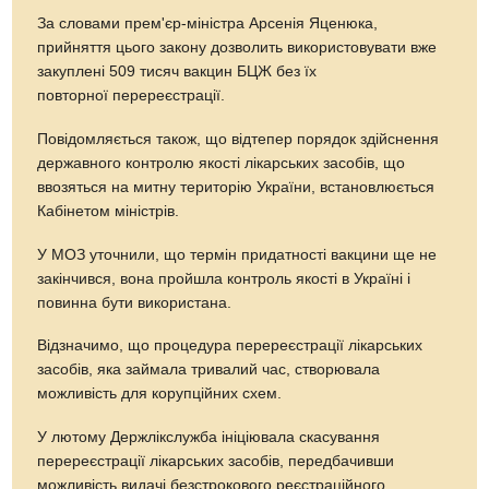
За словами прем'єр-міністра Арсенія Яценюка,
прийняття цього закону дозволить використовувати вже
закуплені 509 тисяч вакцин БЦЖ без їх
повторної перереєстрації.
Повідомляється також, що відтепер порядок здійснення
державного контролю якості лікарських засобів, що
ввозяться на митну територію України, встановлюється
Кабінетом міністрів.
У МОЗ уточнили, що термін придатності вакцини ще не
закінчився, вона пройшла контроль якості в Україні і
повинна бути використана.
Відзначимо, що процедура перереєстрації лікарських
засобів, яка займала тривалий час, створювала
можливість для корупційних схем.
У лютому Держлікслужба ініціювала скасування
перереєстрації лікарських засобів, передбачивши
можливість видачі безстрокового реєстраційного