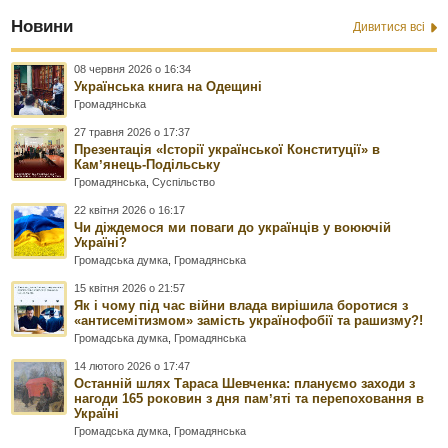
Новини
Дивитися всі
08 червня 2026 о 16:34
Українська книга на Одещині
Громадянська
27 травня 2026 о 17:37
Презентація «Історії української Конституції» в
Камʼянець-Подільську
Громадянська
,
Суспільство
22 квітня 2026 о 16:17
Чи діждемося ми поваги до українців у воюючій
Україні?
Громадська думка
,
Громадянська
15 квітня 2026 о 21:57
Як і чому під час війни влада вирішила боротися з
«антисемітизмом» замість українофобії та рашизму?!
Громадська думка
,
Громадянська
14 лютого 2026 о 17:47
Останній шлях Тараса Шевченка: плануємо заходи з
нагоди 165 роковин з дня памʼяті та перепоховання в
Україні
Громадська думка
,
Громадянська