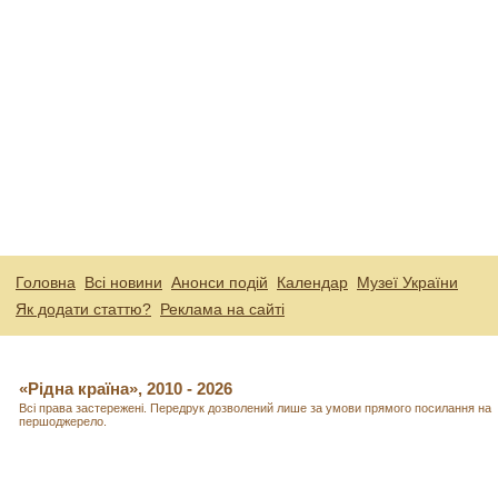
Головна
Всі новини
Анонси подій
Календар
Музеї України
Як додати статтю?
Реклама на сайті
«Рідна країна», 2010 - 2026
Всі права застережені. Передрук дозволений лише за умови прямого посилання на
першоджерело.