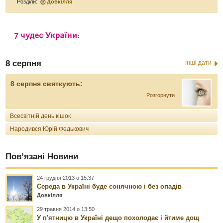
Розділи:
Довкілля
8 серпня
Інші дати
8 серпня святкують:
Розгорнути
Всесвітній день кішок
Народився Юрій Федькович
Пов’язані Новини
24 грудня 2013 о 15:37
Середа в Україні буде сонячною і без опадів
Довкілля
29 травня 2014 о 13:50
У п'ятницю в Україні дещо похолодає і йтиме дощ