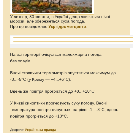
У четвер, 30 жовтня, в Україні дещо знизяться нічні
морози, але збережеться суха погода.
Про це повідомляє
Укргідрометцентр
.
На всі території очікується малохмарна погода
без опадів.
Вночі стовпчики термометрів опустяться максимум до
-3...-5°С (у Криму — +4...+6°С).
Вдень же повітря прогріється до +8...+10°С
У Києві синоптики прогнозують суху погоду. Вночі
температура повітря очікується на рівні -1...-3°С, вдень
повітря прогріється до +10°С.
Джерело:
Українська правда