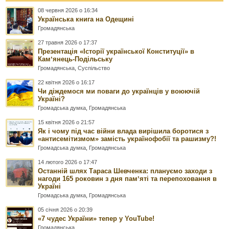
08 червня 2026 о 16:34
Українська книга на Одещині
Громадянська
27 травня 2026 о 17:37
Презентація «Історії української Конституції» в
Камʼянець-Подільську
Громадянська
,
Суспільство
22 квітня 2026 о 16:17
Чи діждемося ми поваги до українців у воюючій
Україні?
Громадська думка
,
Громадянська
15 квітня 2026 о 21:57
Як і чому під час війни влада вирішила боротися з
«антисемітизмом» замість українофобії та рашизму?!
Громадська думка
,
Громадянська
14 лютого 2026 о 17:47
Останній шлях Тараса Шевченка: плануємо заходи з
нагоди 165 роковин з дня памʼяті та перепоховання в
Україні
Громадська думка
,
Громадянська
05 січня 2026 о 20:39
«7 чудес України» тепер у YouTube!
Громадянська