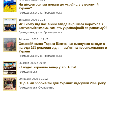
Чи діждемося ми поваги до українців у воюючій
Україні?
Громадська думка
,
Громадянська
15 квітня 2026 о 21:57
Як і чому під час війни влада вирішила боротися з
«антисемітизмом» замість українофобії та рашизму?!
Громадська думка
,
Громадянська
14 лютого 2026 о 17:47
Останній шлях Тараса Шевченка: плануємо заходи з
нагоди 165 роковин з дня памʼяті та перепоховання в
Україні
Громадська думка
,
Громадянська
05 січня 2026 о 20:39
«7 чудес України» тепер у YouTube!
Громадянська
29 грудня 2025 о 21:22
"Що я/ми зробив/ли для України: підсумки 2026 року
Громадянська
,
Суспільство