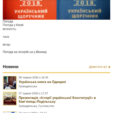
Погода
Погода у
Києві
вологість:
тиск:
вітер:
Погода на
sinoptik.ua
у Вінниці
Новини
Дивитися всі
08 червня 2026 о 16:34
Українська книга на Одещині
Громадянська
27 травня 2026 о 17:37
Презентація «Історії української Конституції» в
Камʼянець-Подільську
Громадянська
,
Суспільство
22 квітня 2026 о 16:17