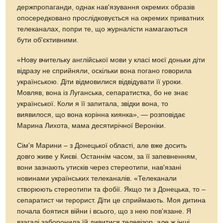
держпропаганди, однак нав'язування окремих образів
опосередковано прослідковується на окремих приватних
телеканалах, попри те, що журналісти намагаються
бути об'єктивними.
«Нову вчительку англійської мови у класі моєї доньки діти
відразу не сприйняли, оскільки вона погано говорила
українською. Діти відмовилися відвідувати її уроки.
Мовляв, вона із Луганська, сепаратистка, бо не знає
української. Коли я її запитала, звідки вона, то
виявилося, що вона корінна киянка», — розповідає
Марина Лихота, мама десятирічної Вероніки.
Сім'я Марини – з Донецької області, але вже досить
довго живе у Києві. Останнім часом, за її запевненням,
вони зазнають утисків через стереотипи, нав'язані
новинами українських телеканалів. «Телеканали
створюють стереотипи та фобії. Якщо ти з Донецька, то –
сепаратист чи терорист. Діти це сприймають. Моя дитина
почала боятися війни і всього, що з нею пов'язане. Я
взагалі заборонила їй дивитися телевізор, але ж інші