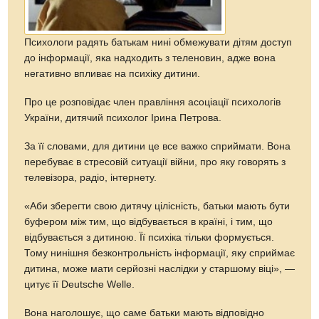
Психологи радять батькам нині обмежувати дітям доступ
до інформації, яка надходить з теленовин, адже вона
негативно впливає на психіку дитини.
Про це розповідає член правління асоціації психологів
України, дитячий психолог Ірина Петрова.
За її словами, для дитини це все важко сприймати. Вона
перебуває в стресовій ситуації війни, про яку говорять з
телевізора, радіо, інтернету.
«Аби зберегти свою дитячу цілісність, батьки мають бути
буфером між тим, що відбувається в країні, і тим, що
відбувається з дитиною. Її психіка тільки формується.
Тому нинішня безконтрольність інформації, яку сприймає
дитина, може мати серйозні наслідки у старшому віці», —
цитує її Deutsche Welle.
Вона наголошує, що саме батьки мають відповідно