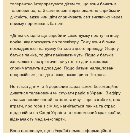
толерантно інтерпретувати дітям те, що вони бачать в
теленовинах, та й самі повинні врівноважено сприймати
дійсність, адже нині діти сприймають світ виключно через
призму переживань батьків.
«Дітям складно ще виробити свою думку про ту чи іншу
подію, яку показують по телевізору. Тому вони більше
покладаються на думку батьків з цього приводу. Якщо у
батьків паніка, то діти панікуватимуть. Якщо у батьків
зашкалюють патріотичні почуття, то діти також все
сприйматимуть відповідно. Якщо батьки налаштовані
проросійськи, то і діти теж»,- каже Ірина Петрова.
Не тільки дітям, а й дорослим зараз важко беземоційно
дивитися теленовини чи слухати радіо в Україні. З ефіру
ллється нескінченний потік негативу – про загиблих, про
втрати, про горе в сім'ях, нагнітається паніка та страх
щодо війни на Cході України та економічний крах країни,
відзначають медіа-експерти.
Вона наголошує, що в Україні немає інформаційної