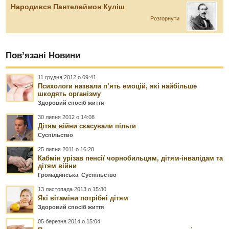
Народився Пантелеймон Куліш
Розгорнути
Пов’язані Новини
11 грудня 2012 о 09:41
Психологи назвали п’ять емоцій, які найбільше
шкодять організму
Здоровий спосіб життя
30 липня 2012 о 14:08
Дітям війни скасували пільги
Суспільство
25 липня 2011 о 16:28
Кабмін урізав пенсії чорнобильцям, дітям-інвалідам та
дітям війни
Громадянська
,
Суспільство
13 листопада 2013 о 15:30
Які вітаміни потрібні дітям
Здоровий спосіб життя
05 березня 2014 о 15:04