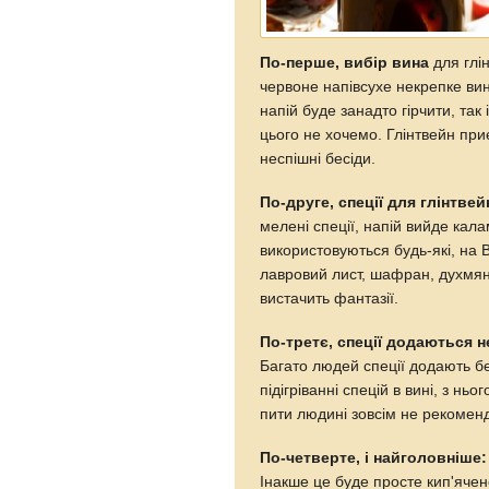
По-перше, вибір вина
для глін
червоне напівсухе некрепке ви
напій буде занадто гірчити, так
цього не хочемо. Глінтвейн приє
неспішні бесіди.
По-друге, спеції для глінтв
мелені спеції, напій вийде кал
використовуються будь-які, на 
лавровий лист, шафран, духмя
вистачить фантазії.
По-третє, спеції додаються н
Багато людей спеції додають б
підігріванні спецій в вині, з н
пити людині зовсім не рекомен
По-четверте, і найголовніше:
Інакше це буде просте кип'ячен