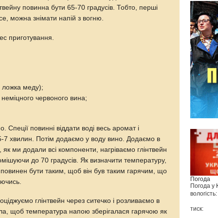
вейну повинна бути 65-70 градусів. Тобто, перші
се, можна знімати напій з вогню.
ес приготування.
. ложка меду);
о неміцного червоного вина;
о. Спеції повинні віддати воді весь аромат і
 5-7 хвилин. Потім додаємо у воду вино. Додаємо в
, як ми додали всі компоненти, нагріваємо глінтвейн
помішуючи до 70 градусів. Як визначити температуру,
н повинен бути таким, щоб він був таким гарячим, що
Погода
аючись.
Погода у
вологість:
оціджуємо глінтвейн через ситечко і розливаємо в
тиск:
скла, щоб температура напою зберігалася гарячою як