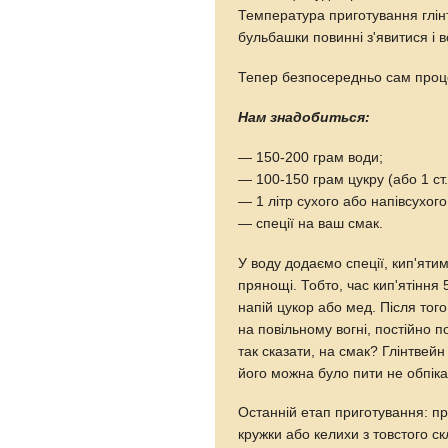
Температура приготування глінт
бульбашки повинні з'явитися і в
Тепер безпосередньо сам проц
Нам знадобиться:
— 150-200 грам води;
— 100-150 грам цукру (або 1 ст
— 1 літр сухого або напівсухог
— спеції на ваш смак.
У воду додаємо спеції, кип'ятим
прянощі. Тобто, час кип'ятіння
напій цукор або мед. Після того
на повільному вогні, постійно 
так сказати, на смак? Глінтвей
його можна було пити не обпік
Останній етап приготування: пр
кружки або келихи з товстого 