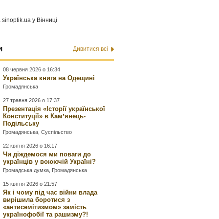
а
sinoptik.ua
у Вінниці
и
Дивитися всі
08 червня 2026 о 16:34
Українська книга на Одещині
Громадянська
27 травня 2026 о 17:37
Презентація «Історії української
Конституції» в Камʼянець-
Подільську
Громадянська
,
Суспільство
22 квітня 2026 о 16:17
Чи діждемося ми поваги до
українців у воюючій Україні?
Громадська думка
,
Громадянська
15 квітня 2026 о 21:57
Як і чому під час війни влада
вирішила боротися з
«антисемітизмом» замість
українофобії та рашизму?!