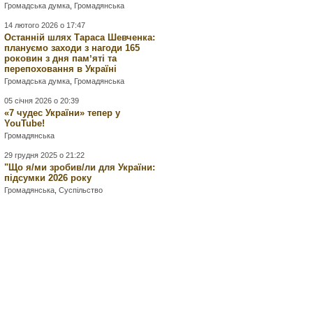
Громадська думка
,
Громадянська
14 лютого 2026 о 17:47
Останній шлях Тараса Шевченка:
плануємо заходи з нагоди 165
роковин з дня памʼяті та
перепоховання в Україні
Громадська думка
,
Громадянська
05 січня 2026 о 20:39
«7 чудес України» тепер у
YouTube!
Громадянська
29 грудня 2025 о 21:22
"Що я/ми зробив/ли для України:
підсумки 2026 року
Громадянська
,
Суспільство