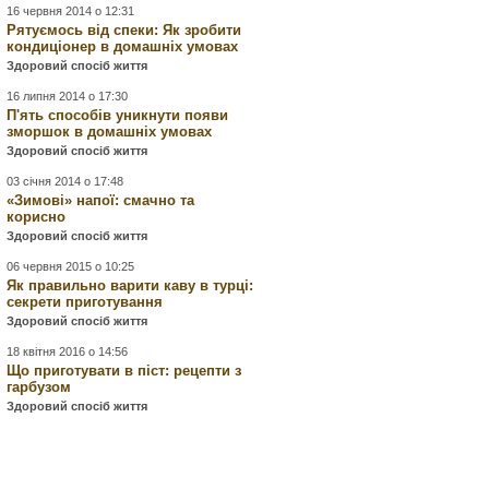
16 червня 2014 о 12:31
Рятуємось від спеки: Як зробити
кондиціонер в домашніх умовах
Здоровий спосіб життя
16 липня 2014 о 17:30
П'ять способів уникнути появи
зморшок в домашніх умовах
Здоровий спосіб життя
03 січня 2014 о 17:48
«Зимові» напої: смачно та
корисно
Здоровий спосіб життя
06 червня 2015 о 10:25
Як правильно варити каву в турці:
секрети приготування
Здоровий спосіб життя
18 квітня 2016 о 14:56
Що приготувати в піст: рецепти з
гарбузом
Здоровий спосіб життя