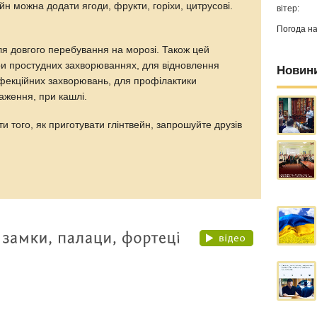
йн можна додати ягоди, фрукти, горіхи, цитрусові.
вітер:
Погода н
сля довгого перебування на морозі. Також цей
и простудних захворюваннях, для відновлення
Новин
нфекційних захворювань, для профілактики
наження, при кашлі.
ти того, як приготувати глінтвейн, запрошуйте друзів