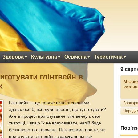
Здорова
Культурна
Освічена
Туристична
9 серп
иготувати глінтвейн в
Міжна
х
корінн
Глінтвейн — це гаряче вино зі спеціями.
Варвара
Здавалося б, все дуже просто, що тут готувати?
Народил
Але в процесі приготування глінтвейну є свої
хитрощі, і якщо їх не враховувати, напій буде
Пов’яз
безповоротно втрачено. Поговоримо про те, як
приготувати глінтвейн з урахуванням всіх