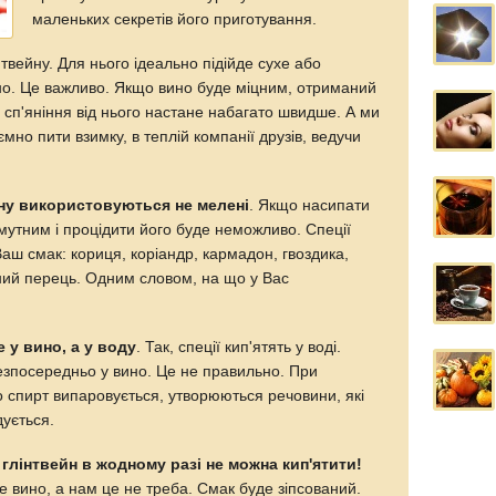
маленьких секретів його приготування.
твейну. Для нього ідеально підійде сухе або
но. Це важливо. Якщо вино буде міцним, отриманий
 і сп'яніння від нього настане набагато швидше. А ми
мно пити взимку, в теплій компанії друзів, ведучи
ейну використовуються не мелені
. Якщо насипати
амутним і процідити його буде неможливо. Спеції
Ваш смак: кориця, коріандр, кармадон, гвоздика,
ний перець. Одним словом, на що у Вас
е у вино, а у воду
. Так, спеції кип'ятять у воді.
езпосередньо у вино. Це не правильно. При
ього спирт випаровується, утворюються речовини, які
дується.
 глінтвейн в жодному разі не можна кип'ятити!
е вино, а нам це не треба. Смак буде зіпсований.