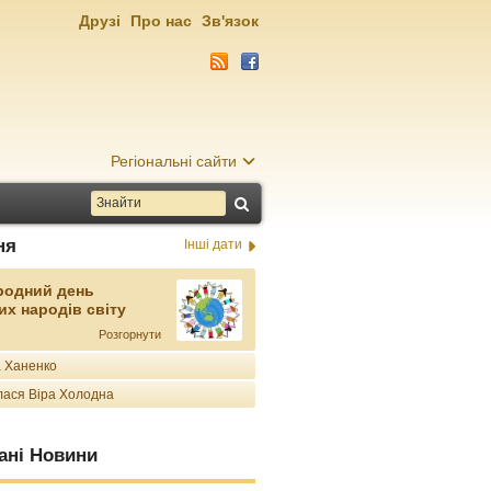
Друзі
Про нас
Зв'язок
Регіональні сайти
ня
Інші дати
родний день
их народів світу
Розгорнути
 Ханенко
ася Віра Холодна
ані Новини