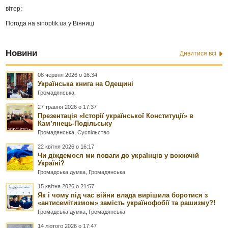
вітер:
Погода на
sinoptik.ua
у Вінниці
Новини
Дивитися всі
08 червня 2026 о 16:34
Українська книга на Одещині
Громадянська
27 травня 2026 о 17:37
Презентація «Історії української Конституції» в
Камʼянець-Подільську
Громадянська
,
Суспільство
22 квітня 2026 о 16:17
Чи діждемося ми поваги до українців у воюючій
Україні?
Громадська думка
,
Громадянська
15 квітня 2026 о 21:57
Як і чому під час війни влада вирішила боротися з
«антисемітизмом» замість українофобії та рашизму?!
Громадська думка
,
Громадянська
14 лютого 2026 о 17:47