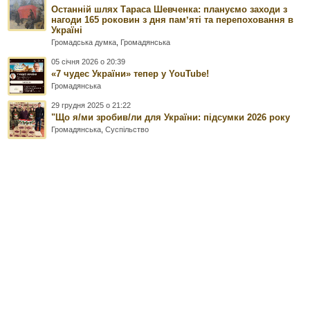
Останній шлях Тараса Шевченка: плануємо заходи з
нагоди 165 роковин з дня памʼяті та перепоховання в
Україні
Громадська думка
,
Громадянська
05 січня 2026 о 20:39
«7 чудес України» тепер у YouTube!
Громадянська
29 грудня 2025 о 21:22
"Що я/ми зробив/ли для України: підсумки 2026 року
Громадянська
,
Суспільство