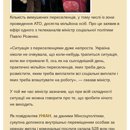
Кількість вимушених переселенців, у тому числі із зони
проведення АТО, досягла мільйона осіб. Про це заявив в
ефірі одного з телеканалів міністр соціальної політики
Павло Розенко.
«Ситуація з переселенцями дуже непроста. Україна
ніколи не очікувала, що коли-небудь трапиться ситуація,
коли ми отримали б, ось як на сьогоднішній день,
практично мільйон переселенців, яких треба десь
розмістити, яким треба виплатити всі соціальні виплати і
яких треба влаштувати на роботу», — сказав міністр.
У той же час міністр зазначив, що при всій складності
ситуації не можна говорити про те, що зробити нічого
не виходить.
Як повідомляв
УНІАН
, за даними Мінсоцполітики,
сукупна допомога внутрішньо переміщеним особам за
оренду житла і комунальні послуги склала 528 млн грн,