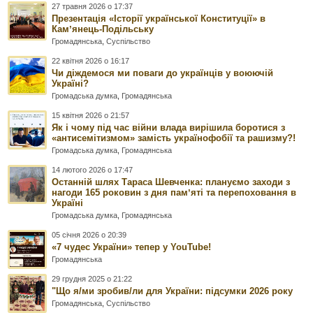
27 травня 2026 о 17:37
Презентація «Історії української Конституції» в
Камʼянець-Подільську
Громадянська
,
Суспільство
22 квітня 2026 о 16:17
Чи діждемося ми поваги до українців у воюючій
Україні?
Громадська думка
,
Громадянська
15 квітня 2026 о 21:57
Як і чому під час війни влада вирішила боротися з
«антисемітизмом» замість українофобії та рашизму?!
Громадська думка
,
Громадянська
14 лютого 2026 о 17:47
Останній шлях Тараса Шевченка: плануємо заходи з
нагоди 165 роковин з дня памʼяті та перепоховання в
Україні
Громадська думка
,
Громадянська
05 січня 2026 о 20:39
«7 чудес України» тепер у YouTube!
Громадянська
29 грудня 2025 о 21:22
"Що я/ми зробив/ли для України: підсумки 2026 року
Громадянська
,
Суспільство