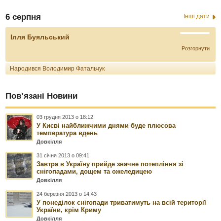
6 серпня
Інші дати
Ілля Буяльський
Розгорнути
Народився Володимир Фатальчук
Пов’язані Новини
03 грудня 2013 о 18:12
У Києві найближчими днями буде плюсова
температура вдень
Довкілля
31 січня 2013 о 09:41
Завтра в Україну прийде значне потепління зі
снігопадами, дощем та ожеледицею
Довкілля
24 березня 2013 о 14:43
У понеділок снігопади триватимуть на всій території
України, крім Криму
Довкілля