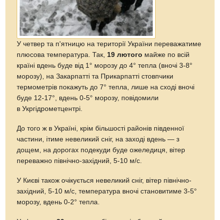
У четвер та п'ятницю на території України переважатиме
плюсова температура. Так,
19 лютого
майже по всій
країні вдень буде від 1° морозу до 4° тепла (вночі 3-8°
морозу), на Закарпатті та Прикарпатті стовпчики
термометрів покажуть до 7° тепла, лише на сході вночі
буде 12-17°, вдень 0-5° морозу, повідомили
в Укргідрометцентрі.
До того ж в Україні, крім більшості районів південної
частини, ітиме невеликий сніг, на заході вдень — з
дощем, на дорогах подекуди буде ожеледиця, вітер
переважно північно-західний, 5-10 м/с.
У Києві також очікується невеликий сніг, вітер північно-
західний, 5-10 м/с, температура вночі становитиме 3-5°
морозу, вдень 0-2° тепла.