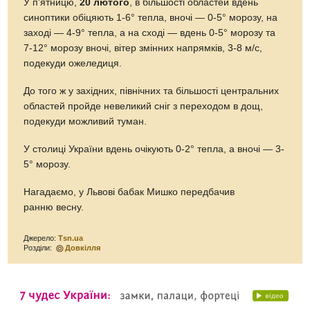
У п'ятницю,
20 лютого
, в більшості областей вдень
синоптики обіцяють 1-6° тепла, вночі — 0-5° морозу, на
заході — 4-9° тепла, а на сході — вдень 0-5° морозу та
7-12° морозу вночі, вітер змінних напрямків, 3-8 м/с,
подекуди ожеледиця.
До того ж у західних, північних та більшості центральних
областей пройде невеликий сніг з переходом в дощ,
подекуди можливий туман.
У столиці України вдень очікують 0-2° тепла, а вночі — 3-
5° морозу.
Нагадаємо, у Львові бабак Мишко передбачив
ранню весну.
Джерело:
Тsn.ua
Розділи:
Довкілля