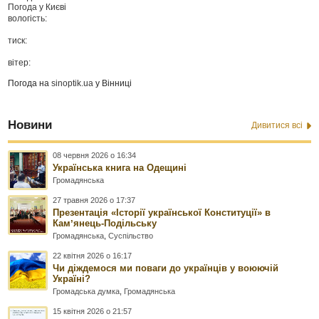
Погода у
Києві
вологість:
тиск:
вітер:
Погода на
sinoptik.ua
у Вінниці
Новини
Дивитися всі
08 червня 2026 о 16:34
Українська книга на Одещині
Громадянська
27 травня 2026 о 17:37
Презентація «Історії української Конституції» в
Камʼянець-Подільську
Громадянська
,
Суспільство
22 квітня 2026 о 16:17
Чи діждемося ми поваги до українців у воюючій
Україні?
Громадська думка
,
Громадянська
15 квітня 2026 о 21:57