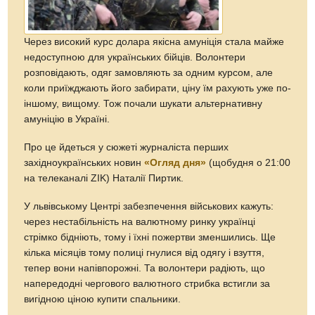
Через високий курс долара якісна амуніція стала майже
недоступною для українських бійців. Волонтери
розповідають, одяг замовляють за одним курсом, але
коли приїжджають його забирати, ціну їм рахують уже по-
іншому, вищому. Тож почали шукати альтернативну
амуніцію в Україні.
Про це йдеться у сюжеті журналіста перших
західноукраїнських новин
«Огляд дня»
(щобудня о 21:00
на телеканалі ZIK) Наталії Пиртик.
У львівському Центрі забезпечення військових кажуть:
через нестабільність на валютному ринку українці
стрімко бідніють, тому і їхні пожертви зменшились. Ще
кілька місяців тому полиці гнулися від одягу і взуття,
тепер вони напівпорожні. Та волонтери радіють, що
напередодні чергового валютного стрибка встигли за
вигідною ціною купити спальники.