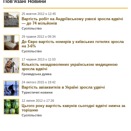
Пов’язані Новини
25 жовтня 2012 о 12:45
Вартість робіт на Андріївському узвозі зросла вдвічі
— до 74 мільйонів
Суспільство
29 травня 2012 о 09:34
До Євро вартість номерів у київських готелях зросла
на 3-6%
Суспільство
17 червня 2013 о 11:03
Кількість незадоволених українською медициною
зросла вдвічі
Громадська думка
24 лютого 2015 о 19:42
Вартість авіаквитків в Україні зросла удвічі
Туристичні новини
12 липня 2012 о 17:26
Цьгого року вартість кавунів сьогодні вдвічі нижча за
торішню
Суспільство