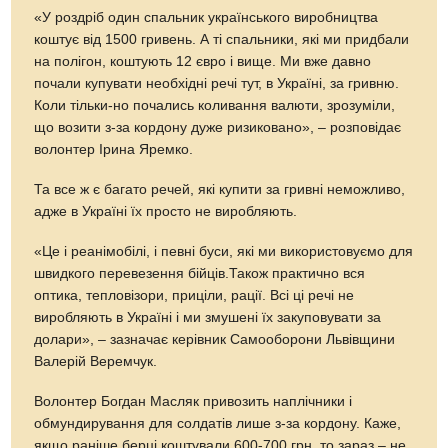
«У роздріб один спальник українського виробництва
коштує від 1500 гривень. А ті спальники, які ми придбали
на полігон, коштують 12 євро і вище. Ми вже давно
почали купувати необхідні речі тут, в Україні, за гривню.
Коли тільки-но почались коливання валюти, зрозуміли,
що возити з-за кордону дуже ризиковано», – розповідає
волонтер Ірина Яремко.
Та все ж є багато речей, які купити за гривні неможливо,
адже в Україні їх просто не виробляють.
«Це і реанімобілі, і певні буси, які ми використовуємо для
швидкого перевезення бійців.Також практично вся
оптика, тепловізори, приціли, рації. Всі ці речі не
виробляють в Україні і ми змушені їх закуповувати за
долари», – зазначає керівник Самооборони Львівщини
Валерій Веремчук.
Волонтер Богдан Масляк привозить наплічники і
обмундирування для солдатів лише з-за кордону. Каже,
якщо раніше берці коштували 600-700 грн, то зараз – не