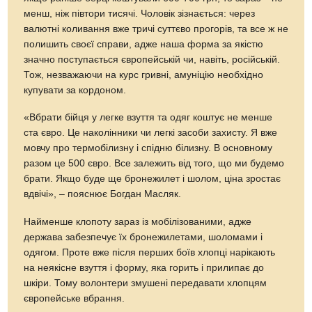
менш, ніж півтори тисячі. Чоловік зізнається: через
валютні коливання вже тричі суттєво прогорів, та все ж не
полишить своєї справи, адже наша форма за якістю
значно поступається європейській чи, навіть, російській.
Тож, незважаючи на курс гривні, амуніцію необхідно
купувати за кордоном.
«Вбрати бійця у легке взуття та одяг коштує не менше
ста євро. Це наколінники чи легкі засоби захисту. Я вже
мовчу про термобілизну і спідню білизну. В основному
разом це 500 євро. Все залежить від того, що ми будемо
брати. Якщо буде ще бронежилет і шолом, ціна зростає
вдвічі», – пояснює Богдан Масляк.
Найменше клопоту зараз із мобілізованими, адже
держава забезпечує їх бронежилетами, шоломами і
одягом. Проте вже після перших боїв хлопці нарікають
на неякісне взуття і форму, яка горить і прилипає до
шкіри. Тому волонтери змушені передавати хлопцям
європейське вбрання.