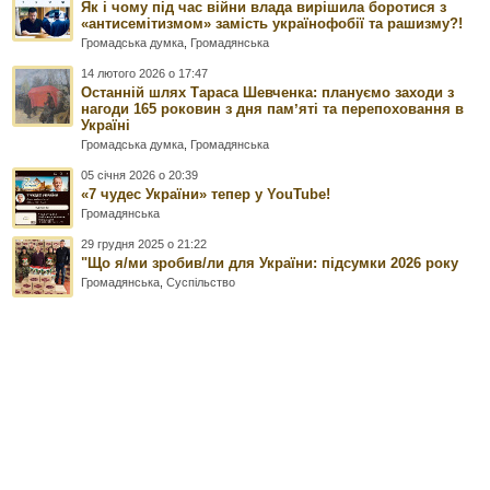
Як і чому під час війни влада вирішила боротися з
«антисемітизмом» замість українофобії та рашизму?!
Громадська думка
,
Громадянська
14 лютого 2026 о 17:47
Останній шлях Тараса Шевченка: плануємо заходи з
нагоди 165 роковин з дня памʼяті та перепоховання в
Україні
Громадська думка
,
Громадянська
05 січня 2026 о 20:39
«7 чудес України» тепер у YouTube!
Громадянська
29 грудня 2025 о 21:22
"Що я/ми зробив/ли для України: підсумки 2026 року
Громадянська
,
Суспільство