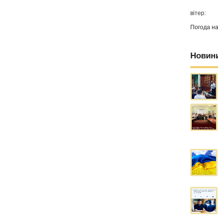
вітер:
Погода н
Новин