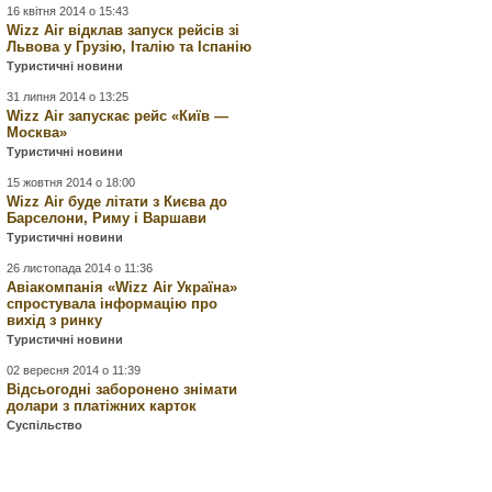
16 квітня 2014 о 15:43
Wizz Air відклав запуск рейсів зі
Львова у Грузію, Італію та Іспанію
Туристичні новини
31 липня 2014 о 13:25
Wizz Air запускає рейс «Київ —
Москва»
Туристичні новини
15 жовтня 2014 о 18:00
Wizz Air буде літати з Києва до
Барселони, Риму і Варшави
Туристичні новини
26 листопада 2014 о 11:36
Авіакомпанія «Wizz Air Україна»
спростувала інформацію про
вихід з ринку
Туристичні новини
02 вересня 2014 о 11:39
Відсьогодні заборонено знімати
долари з платіжних карток
Суспільство