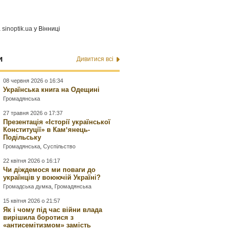
а
sinoptik.ua
у Вінниці
и
Дивитися всі
08 червня 2026 о 16:34
Українська книга на Одещині
Громадянська
27 травня 2026 о 17:37
Презентація «Історії української
Конституції» в Камʼянець-
Подільську
Громадянська
,
Суспільство
22 квітня 2026 о 16:17
Чи діждемося ми поваги до
українців у воюючій Україні?
Громадська думка
,
Громадянська
15 квітня 2026 о 21:57
Як і чому під час війни влада
вирішила боротися з
«антисемітизмом» замість