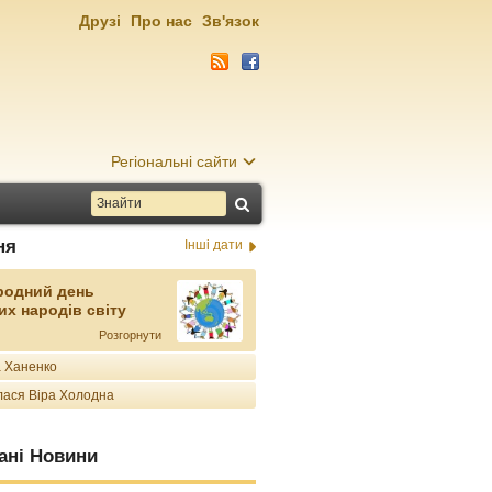
Друзі
Про нас
Зв'язок
Регіональні сайти
ня
Інші дати
родний день
их народів світу
Розгорнути
 Ханенко
ася Віра Холодна
ані Новини