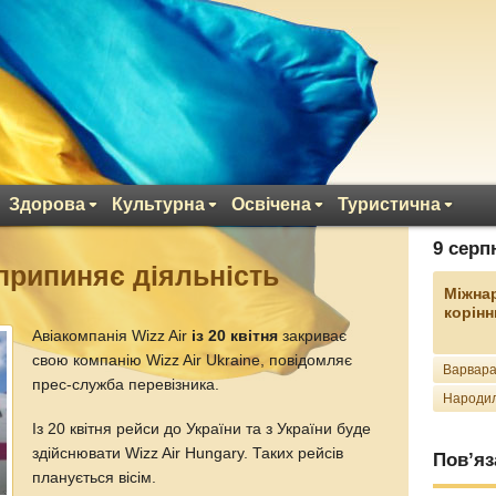
Здорова
Культурна
Освічена
Туристична
9 серп
 припиняє діяльність
Міжна
корінн
Авіакомпанія Wizz Air
із 20 квітня
закриває
свою компанію Wizz Air Ukraine, повідомляє
Варвара
прес-служба перевізника.
Народил
Із 20 квітня рейси до України та з України буде
здійснювати Wizz Air Hungary. Таких рейсів
Пов’яз
планується вісім.