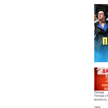
Погода
Погода у
вологість:
тиск: