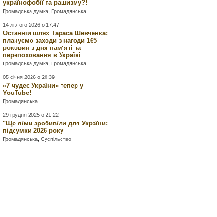
українофобії та рашизму?!
Громадська думка
,
Громадянська
14 лютого 2026 о 17:47
Останній шлях Тараса Шевченка:
плануємо заходи з нагоди 165
роковин з дня памʼяті та
перепоховання в Україні
Громадська думка
,
Громадянська
05 січня 2026 о 20:39
«7 чудес України» тепер у
YouTube!
Громадянська
29 грудня 2025 о 21:22
"Що я/ми зробив/ли для України:
підсумки 2026 року
Громадянська
,
Суспільство