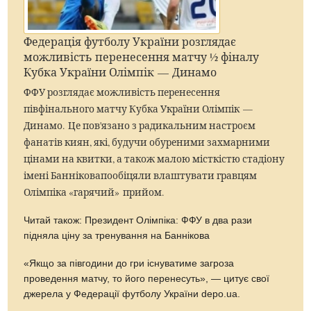
Федерація футболу України розглядає
можливість перенесення матчу ½ фіналу
Кубка України Олімпік — Динамо
ФФУ розглядає можливість перенесення
півфінального матчу Кубка України Олімпік —
Динамо.
Це пов'язано з радикальним настроєм
фанатів киян, які, будучи обуреними захмарними
цінами на квитки, а також малою місткістю стадіону
імені Банніковапообіцяли влаштувати гравцям
Олімпіка «гарячий» прийом.
Читай також:
Президент Олімпіка: ФФУ в два рази
підняла ціну за тренування на Баннікова
«Якщо за півгодини до гри існуватиме загроза
проведення матчу, то його перенесуть», — цитує свої
джерела у Федерації футболу України depo.ua.