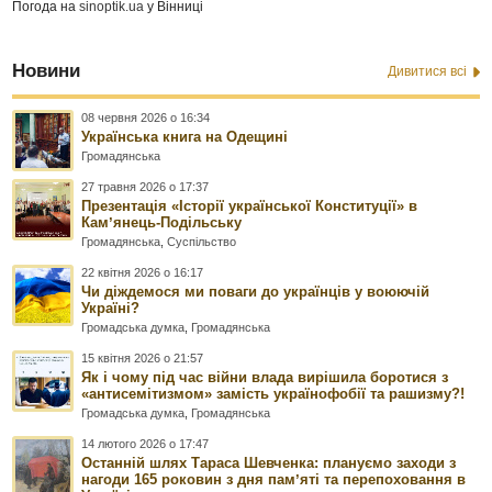
Погода на
sinoptik.ua
у Вінниці
Новини
Дивитися всі
08 червня 2026 о 16:34
Українська книга на Одещині
Громадянська
27 травня 2026 о 17:37
Презентація «Історії української Конституції» в
Камʼянець-Подільську
Громадянська
,
Суспільство
22 квітня 2026 о 16:17
Чи діждемося ми поваги до українців у воюючій
Україні?
Громадська думка
,
Громадянська
15 квітня 2026 о 21:57
Як і чому під час війни влада вирішила боротися з
«антисемітизмом» замість українофобії та рашизму?!
Громадська думка
,
Громадянська
14 лютого 2026 о 17:47
Останній шлях Тараса Шевченка: плануємо заходи з
нагоди 165 роковин з дня памʼяті та перепоховання в