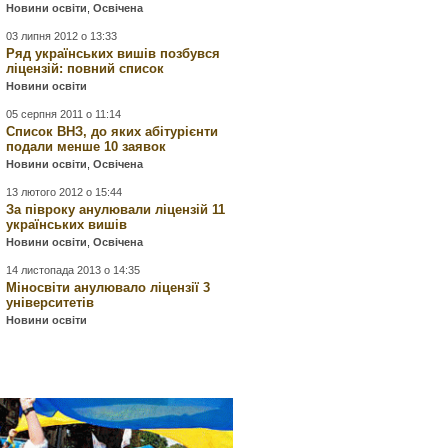
Новини освіти
,
Освічена
03 липня 2012 о 13:33
Ряд українських вишів позбувся
ліцензій: повний список
Новини освіти
05 серпня 2011 о 11:14
Список ВНЗ, до яких абітурієнти
подали менше 10 заявок
Новини освіти
,
Освічена
13 лютого 2012 о 15:44
За півроку анулювали ліцензій 11
українських вишів
Новини освіти
,
Освічена
14 листопада 2013 о 14:35
Міносвіти анулювало ліцензії 3
університетів
Новини освіти