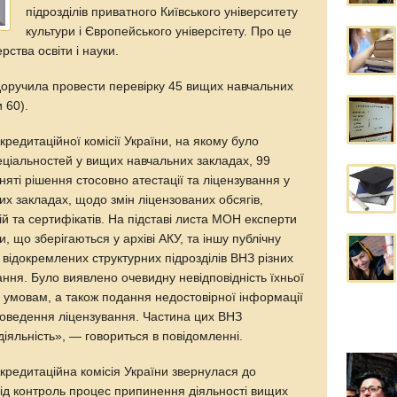
підрозділів приватного Київського університету
культури і Європейського універсітету. Про це
ства освіти і науки.
 доручила провести перевірку 45 вищих навчальних
 60).
кредитаційної комісії України, на якому було
еціальностей у вищих навчальних закладах, 99
яті рішення стосовно атестації та ліцензування у
х закладах, щодо змін ліцензованих обсягів,
ій та сертифікатів. На підставі листа МОН експерти
, що зберігаються у архіві АКУ, та іншу публічну
відокремлених структурних підрозділів ВНЗ різних
ння. Було виявлено очевидну невідповідність їхньої
им умовам, а також подання недостовірної інформації
проведення ліцензування. Частина цих ВНЗ
іяльність», — говориться в повідомленні.
кредитаційна комісія України звернулася до
під контроль процес припинення діяльності вищих