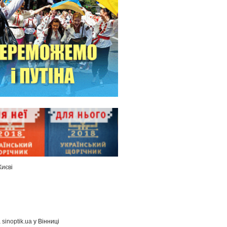
Києві
а
sinoptik.ua
у Вінниці