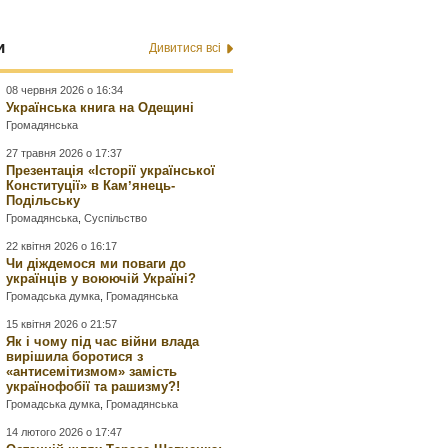
и
Дивитися всі
08 червня 2026 о 16:34
Українська книга на Одещині
Громадянська
27 травня 2026 о 17:37
Презентація «Історії української
Конституції» в Камʼянець-
Подільську
Громадянська
,
Суспільство
22 квітня 2026 о 16:17
Чи діждемося ми поваги до
українців у воюючій Україні?
Громадська думка
,
Громадянська
15 квітня 2026 о 21:57
Як і чому під час війни влада
вирішила боротися з
«антисемітизмом» замість
українофобії та рашизму?!
Громадська думка
,
Громадянська
14 лютого 2026 о 17:47