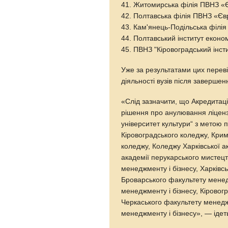
41. Житомирська філія ПВНЗ «Є
42. Полтавська філія ПВНЗ «Єв
43. Кам'янець-Подільська філі
44. Полтавський інститут еконо
45. ПВНЗ "Кіровоградський інст
Уже за результатами цих перев
діяльності вузів після завершен
«Слід зазначити, що Акредитаці
рішення про анулювання ліцензі
університет культури“ з метою 
Кіровоградського коледжу, Крим
коледжу, Коледжу Харківської а
академії перукарського мистецт
менеджменту і бізнесу, Харківс
Броварського факультету менед
менеджменту і бізнесу, Кіровог
Черкаського факультету менедж
менеджменту і бізнесу», — ідет