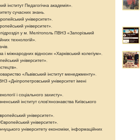
ий інститут Педагогічна академія».
ситету сучасних знань.
вропейський університет».
ропейський університет».
 підрозділ у м. Мелітополь ПВНЗ «Запорізький
ійних технологій».
ачів.
ва і міжнародних відносин «Харківський колегіум».
пейський університет».
истецтв».
товариство «Львівський інститут менеджменту».
ПВНЗ «Дніпропетровський університет імені
екології і соціального захисту».
вненський інститут слов'янознавства Київського
вропейський університет».
«Європейський університет».
енчуцького університету економіки, інформаційних