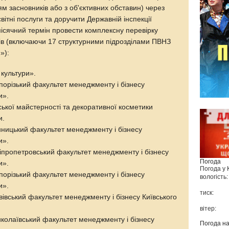
ям засновників або з об'єктивних обставин) через
вітні послуги та доручити Державній інспекції
місячний термін провести комплексну перевірку
ів (включаючи 17 структурними підрозділами ПВНЗ
»):
 культури».
порізький факультет менеджменту і бізнесу
и».
ської майстерності та декоративної косметики
и.
нницький факультет менеджменту і бізнесу
и».
ніпропетровський факультет менеджменту і бізнесу
Погода
и».
Погода у
порізький факультет менеджменту і бізнесу
вологість:
и».
тиск:
вівський факультет менеджменту і бізнесу Київського
вітер:
иколаївський факультет менеджменту і бізнесу
Погода н