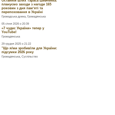
Останній шлях Тараса Шевченка:
плануємо заходи з нагоди 165
роковин з дня памʼяті та
перепоховання в Україні
Громадська думка
,
Громадянська
05 січня 2026 о 20:39
«7 чудес України» тепер у
YouTube!
Громадянська
29 грудня 2025 о 21:22
"Що я/ми зробив/ли для України:
підсумки 2026 року
Громадянська
,
Суспільство