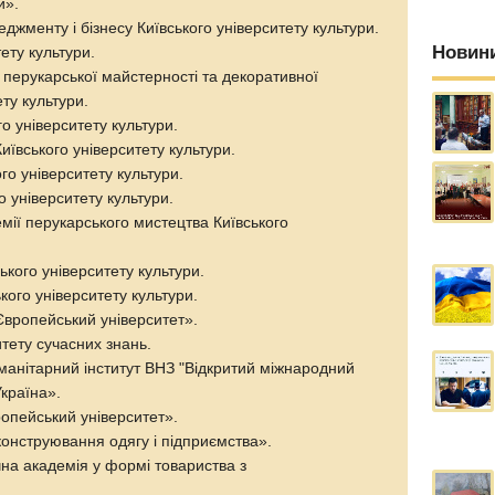
и».
джменту і бізнесу Київського університету культури.
Новин
ету культури.
ї перукарської майстерності та декоративної
ту культури.
о університету культури.
иївського університету культури.
го університету культури.
о університету культури.
мії перукарського мистецтва Київського
ького університету культури.
кого університету культури.
Європейський університет».
тету сучасних знань.
манітарний інститут ВНЗ "Відкритий міжнародний
країна».
ропейський університет».
конструювання одягу і підприємства».
на академія у формі товариства з