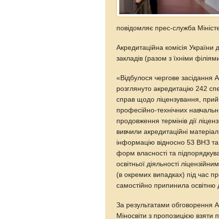
повідомляє прес-служба Міністер
Акредитаційна комісія України
закладів (разом з їхніми філіями
«Відбулося чергове засідання А
розглянуто акредитацію 242 сп
справ щодо ліцензування, прийн
професійно-технічних навчальни
продовження термінів дії ліценз
вивчили акредитаційні матеріали
інформацію відносно 53 ВНЗ та 
форм власності та підпорядкува
освітньої діяльності ліцензійн
(в окремих випадках) під час 
самостійно припинила освітню д
За результатами обговорення А
Міносвіти з пропозицією взяти 