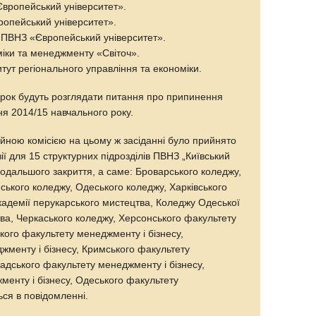
вропейський університет».
ропейський університет».
я ПВНЗ «Європейський університет».
міки та менеджменту «Світоч».
итут регіонального управління та економіки.
ірок будуть розглядати питання про припинення
ня 2014/15 навчального року.
йною комісією на цьому ж засіданні було прийнято
ї для 15 структурних підрозділів ПВНЗ „Київський
подальшого закриття, а саме: Броварського коледжу,
ського коледжу, Одеського коледжу, Харківського
кадемії перукарського мистецтва, Коледжу Одеської
ва, Черкаського коледжу, Херсонського факультету
ького факультету менеджменту і бізнесу,
жменту і бізнесу, Кримського факультету
радського факультету менеджменту і бізнесу,
менту і бізнесу, Одеського факультету
ься в повідомленні.