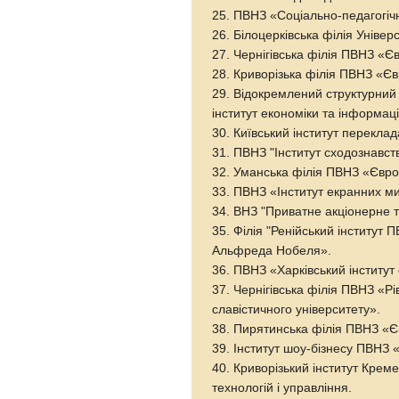
25. ПВНЗ «Соціально-педагогічн
26. Білоцерківська філія Універ
27. Чернігівська філія ПВНЗ «Є
28. Криворізька філія ПВНЗ «Єв
29. Відокремлений структурний
інститут економіки та інформац
30. Київський інститут переклад
31. ПВНЗ "Інститут сходознавст
32. Уманська філія ПВНЗ «Євро
33. ПВНЗ «Інститут екранних м
34. ВНЗ "Приватне акціонерне 
35. Філія "Ренійський інститут 
Альфреда Нобеля».
36. ПВНЗ «Харківський інститут 
37. Чернігівська філія ПВНЗ «Рі
славістичного університету».
38. Пирятинська філія ПВНЗ «Є
39. Інститут шоу-бізнесу ПВНЗ 
40. Криворізький інститут Крем
технологій і управління.