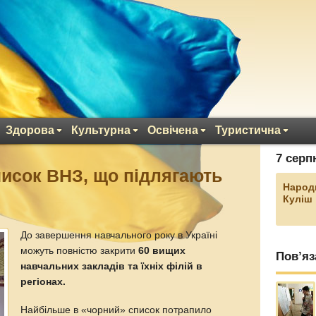
Здорова
Культурна
Освічена
Туристична
7 серп
исок ВНЗ, що підлягають
Народ
Куліш
До завершення навчального року в Україні
можуть повністю закрити
60 вищих
Пов’яз
навчальних закладів та їхніх філій в
регіонах.
Найбільше в «чорний» список потрапило