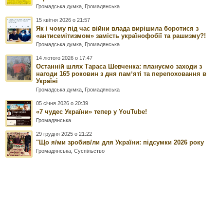
Громадська думка
,
Громадянська
15 квітня 2026 о 21:57
Як і чому під час війни влада вирішила боротися з
«антисемітизмом» замість українофобії та рашизму?!
Громадська думка
,
Громадянська
14 лютого 2026 о 17:47
Останній шлях Тараса Шевченка: плануємо заходи з
нагоди 165 роковин з дня памʼяті та перепоховання в
Україні
Громадська думка
,
Громадянська
05 січня 2026 о 20:39
«7 чудес України» тепер у YouTube!
Громадянська
29 грудня 2025 о 21:22
"Що я/ми зробив/ли для України: підсумки 2026 року
Громадянська
,
Суспільство