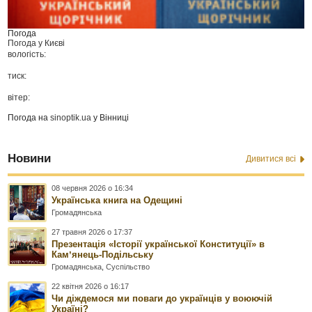
Погода
Погода у
Києві
вологість:
тиск:
вітер:
Погода на
sinoptik.ua
у Вінниці
Новини
Дивитися всі
08 червня 2026 о 16:34
Українська книга на Одещині
Громадянська
27 травня 2026 о 17:37
Презентація «Історії української Конституції» в
Камʼянець-Подільську
Громадянська
,
Суспільство
22 квітня 2026 о 16:17
Чи діждемося ми поваги до українців у воюючій
Україні?