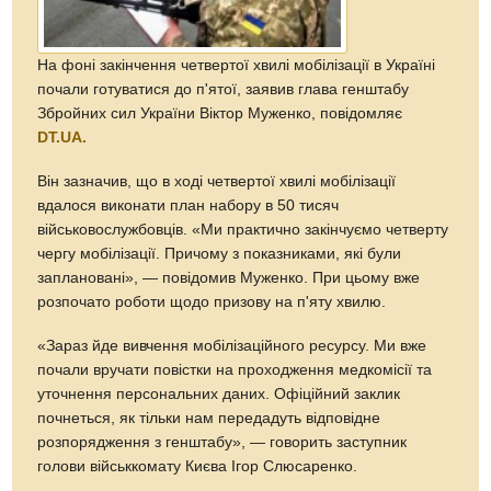
На фоні закінчення четвертої хвилі мобілізації в Україні
почали готуватися до п'ятої, заявив глава генштабу
Збройних сил України Віктор Муженко, повідомляє
DT.UA.
Він зазначив, що в ході четвертої хвилі мобілізації
вдалося виконати план набору в 50 тисяч
військовослужбовців. «Ми практично закінчуємо четверту
чергу мобілізації. Причому з показниками, які були
заплановані», — повідомив Муженко. При цьому вже
розпочато роботи щодо призову на п'яту хвилю.
«Зараз йде вивчення мобілізаційного ресурсу. Ми вже
почали вручати повістки на проходження медкомісії та
уточнення персональних даних. Офіційний заклик
почнеться, як тільки нам передадуть відповідне
розпорядження з генштабу», — говорить заступник
голови військкомату Києва Ігор Слюсаренко.