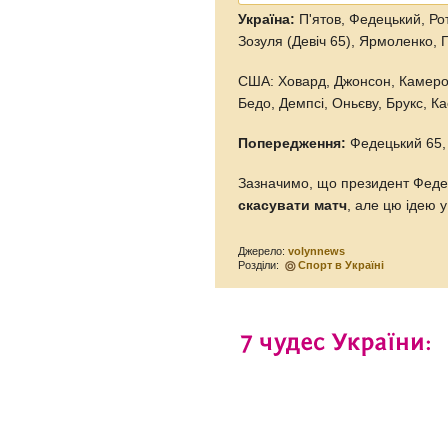
Україна:
П'ятов, Федецький, Рот
Зозуля (Девіч 65), Ярмоленко, 
США: Ховард, Джонсон, Камерон
Бедо, Демпсі, Оньєву, Брукс, К
Попередження:
Федецький 65,
Зазначимо, що президент Феде
скасувати матч
, але цю ідею 
Джерело:
volynnews
Розділи:
Спорт в Україні