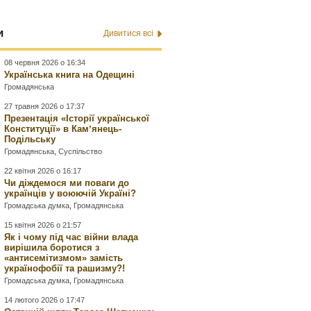
и
Дивитися всі
08 червня 2026 о 16:34
Українська книга на Одещині
Громадянська
27 травня 2026 о 17:37
Презентація «Історії української
Конституції» в Камʼянець-
Подільську
Громадянська
,
Суспільство
22 квітня 2026 о 16:17
Чи діждемося ми поваги до
українців у воюючій Україні?
Громадська думка
,
Громадянська
15 квітня 2026 о 21:57
Як і чому під час війни влада
вирішила боротися з
«антисемітизмом» замість
українофобії та рашизму?!
Громадська думка
,
Громадянська
14 лютого 2026 о 17:47