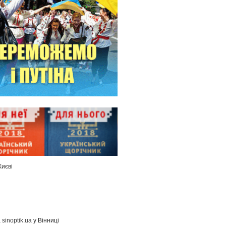
Києві
а
sinoptik.ua
у Вінниці