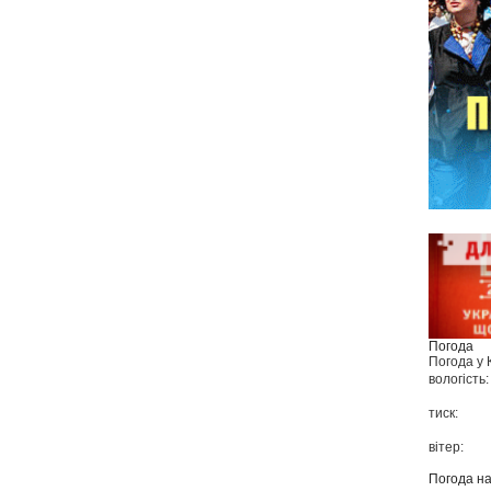
Погода
Погода у
вологість:
тиск:
вітер:
Погода н