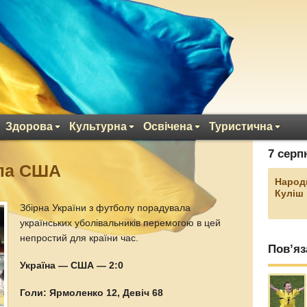
Здорова
Культурна
Освічена
Туристична
7 серп
гла США
Народ
Куліш
Збірна України з футболу порадувала
українських уболівальників перемогою в цей
непростий для країни час.
Пов’яз
Україна — США — 2:0
Голи: Ярмоленко 12, Девіч 68