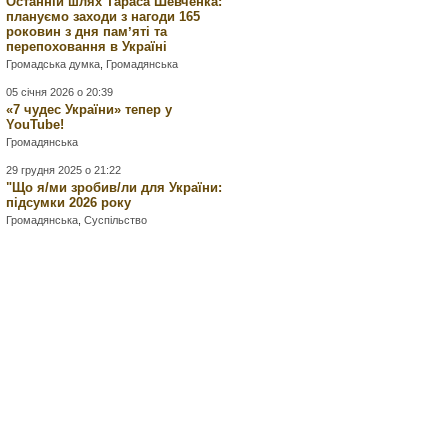
Останній шлях Тараса Шевченка:
плануємо заходи з нагоди 165
роковин з дня памʼяті та
перепоховання в Україні
Громадська думка
,
Громадянська
05 січня 2026 о 20:39
«7 чудес України» тепер у
YouTube!
Громадянська
29 грудня 2025 о 21:22
"Що я/ми зробив/ли для України:
підсумки 2026 року
Громадянська
,
Суспільство