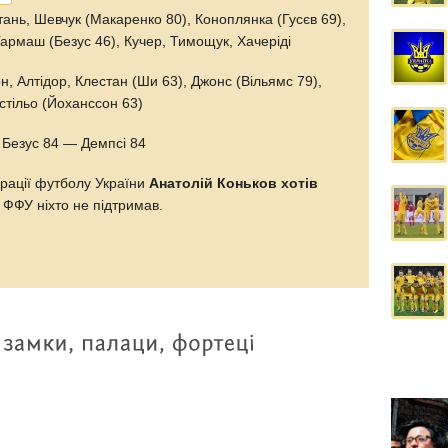
ань, Шевчук (Макаренко 80), Коноплянка (Гусєв 69),
Гармаш (Безус 46), Кучер, Тимощук, Хачеріді
, Алтідор, Клестан (Ши 63), Джонс (Вільямс 79),
астільо (Йоханссон 63)
 Безус 84 — Демпсі 84
рації футболу України
Анатолій Коньков
хотів
у ФФУ ніхто не підтримав.