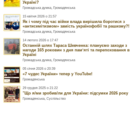
Україні?
Громадська думка
,
Громадянська
15 квітня 2026 о 21:57
Як і чому під час війни влада вирішила боротися з
«антисемітизмом» замість українофобії та рашизму?!
Громадська думка
,
Громадянська
14 лютого 2026 о 17:47
Останній шлях Тараса Шевченка: плануємо заходи з
нагоди 165 роковин з дня памʼяті та перепоховання в
Україні
Громадська думка
,
Громадянська
05 січня 2026 о 20:39
«7 чудес України» тепер у YouTube!
Громадянська
29 грудня 2025 о 21:22
"Що я/ми зробив/ли для України: підсумки 2026 року
Громадянська
,
Суспільство