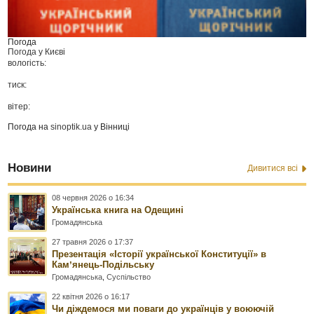
Погода
Погода у
Києві
вологість:
тиск:
вітер:
Погода на
sinoptik.ua
у Вінниці
Новини
Дивитися всі
08 червня 2026 о 16:34
Українська книга на Одещині
Громадянська
27 травня 2026 о 17:37
Презентація «Історії української Конституції» в
Камʼянець-Подільську
Громадянська
,
Суспільство
22 квітня 2026 о 16:17
Чи діждемося ми поваги до українців у воюючій