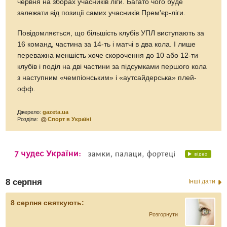
червня на зборах учасників ліги. Багато чого буде
залежати від позиції самих учасників Прем'єр-ліги.
Повідомляється, що більшість клубів УПЛ виступають за
16 команд, частина за 14-ть і матчі в два кола. І лише
переважна меншість хоче скорочення до 10 або 12-ти
клубів і поділ на дві частини за підсумками першого кола
з наступним «чемпіонським» і «аутсайдерська» плей-
офф.
Джерело:
gazeta.ua
Розділи:
Спорт в Україні
8 серпня
Інші дати
8 серпня святкують:
Розгорнути