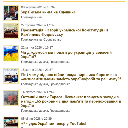
08 червня 2026 о 16:34
Українська книга на Одещині
Громадянська
27 травня 2026 о 17:37
Презентація «Історії української Конституції» в
Камʼянець-Подільську
Громадянська
,
Суспільство
22 квітня 2026 о 16:17
Чи діждемося ми поваги до українців у воюючій
Україні?
Громадська думка
,
Громадянська
15 квітня 2026 о 21:57
Як і чому під час війни влада вирішила боротися з
«антисемітизмом» замість українофобії та рашизму?!
Громадська думка
,
Громадянська
14 лютого 2026 о 17:47
Останній шлях Тараса Шевченка: плануємо заходи з
нагоди 165 роковин з дня памʼяті та перепоховання в
Україні
Громадська думка
,
Громадянська
05 січня 2026 о 20:39
«7 чудес України» тепер у YouTube!