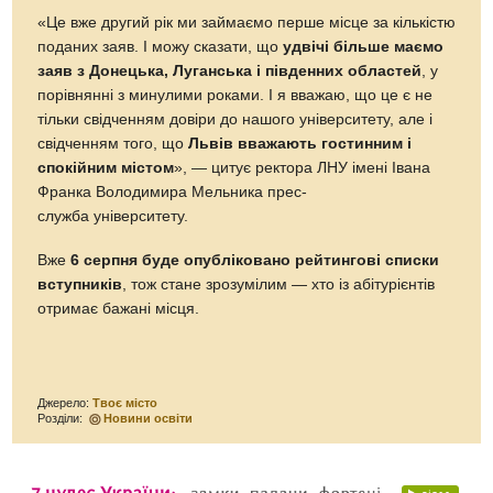
«Це вже другий рік ми займаємо перше місце за кількістю
поданих заяв. І можу сказати, що
удвічі більше маємо
заяв з Донецька, Луганська і південних областей
, у
порівнянні з минулими роками. І я вважаю, що це є не
тільки свідченням довіри до нашого університету, але і
свідченням того, що
Львів вважають гостинним і
спокійним містом
», — цитує ректора ЛНУ імені Івана
Франка Володимира Мельника прес-
служба університету.
Вже
6 серпня буде опубліковано рейтингові списки
вступників
, тож стане зрозумілим — хто із абітурієнтів
отримає бажані місця.
Джерело:
Твоє місто
Розділи:
Новини освіти