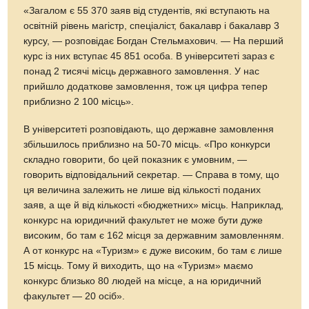
«Загалом є 55 370 заяв від студентів, які вступають на
освітній рівень магістр, спеціаліст, бакалавр і бакалавр 3
курсу, — розповідає Богдан Стельмахович. — На перший
курс із них вступає 45 851 особа. В університеті зараз є
понад 2 тисячі місць державного замовлення. У нас
прийшло додаткове замовлення, тож ця цифра тепер
приблизно 2 100 місць».
В університеті розповідають, що державне замовлення
збільшилось приблизно на 50-70 місць. «Про конкурси
складно говорити, бо цей показник є умовним, —
говорить відповідальний секретар. — Справа в тому, що
ця величина залежить не лише від кількості поданих
заяв, а ще й від кількості «бюджетних» місць. Наприклад,
конкурс на юридичний факультет не може бути дуже
високим, бо там є 162 місця за державним замовленням.
А от конкурс на «Туризм» є дуже високим, бо там є лише
15 місць. Тому й виходить, що на «Туризм» маємо
конкурс близько 80 людей на місце, а на юридичний
факультет — 20 осіб».