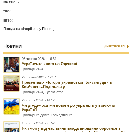
вологість:
тиск:
вітер:
Погода на
sinoptik.ua
у Вінниці
Новини
Дивитися всі
08 червня 2026 о 16:34
Українська книга на Одещині
Громадянська
27 травня 2026 о 17:37
Презентація «Історії української Конституції» в
Камʼянець-Подільську
Громадянська
,
Суспільство
22 квітня 2026 о 16:17
Чи діждемося ми поваги до українців у воюючій
Україні?
Громадська думка
,
Громадянська
15 квітня 2026 о 21:57
Як і чому під час війни влада вирішила боротися з