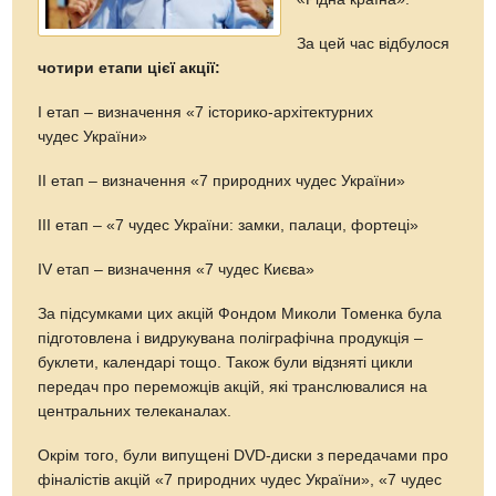
За цей час відбулося
чотири етапи цієї акції:
І етап – визначення «7 історико-архітектурних
чудес України»
ІІ етап – визначення «7 природних чудес України»
ІІІ етап – «7 чудес України: замки, палаци, фортеці»
ІV етап – визначення «7 чудес Києва»
За підсумками цих акцій Фондом Миколи Томенка була
підготовлена і видрукувана поліграфічна продукція –
буклети, календарі тощо. Також були відзняті цикли
передач про переможців акцій, які транслювалися на
центральних телеканалах.
Окрім того, були випущені DVD-диски з передачами про
фіналістів акцій «7 природних чудес України», «7 чудес