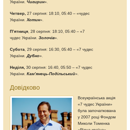
України.
Чигирин
».
Четвер,
27 серпня: 18:10, 05:40 – «чудес
України.
Хотин
».
П’ятниця
, 28 серпня: 18:10, 05:40 – «7
чудес України.
Золочів
».
Субота
, 29 серпня: 16:30, 05:40 – «7 чудес
України.
Дубно
».
Неділя,
30 серпня: 16:40, 05:50 – «7 чудес
України.
Кам’янець-Подільський
».
Довідково
Всеукраїнська акція
«7 чудес України»
була започаткована
у 2007 році Фондом
Миколи Томенка
«Рідна країна».