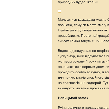
природних чудес України.
Милуватися каскадами можна бу
повністю, тому ви маєте змогу п
Підійти до водоспаду можна як 
привабливим. Проте найкращий 
схилах Гемби тануть сніги, нап
Водоспад згадується на сторінк
субкультур, який відбувається б
мотивом роману “Трохи пітьми”
починаються з першим днем лип
проходить особливо гучно, зі 
для прихильників спокійного в
на славнозвісний водограй. Тут
виконують чисельні прохання пі
Невицький замок
Руїни величного палацу лежать