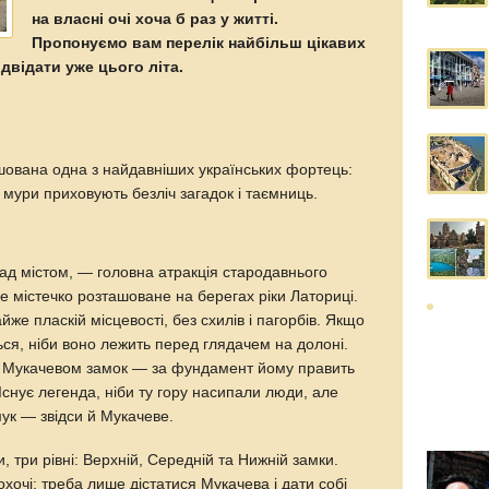
на власні очі хоча б раз у житті.
Пропонуємо вам перелік найбільш цікавих
ідвідати уже цього літа.
ашована одна з найдавніших українських фортець:
 мури приховують безліч загадок і таємниць.
ад містом, — головна атракція стародавнього
 містечко розташоване на берегах ріки Латориці.
йже пласкій місцевості, без схилів і пагорбів. Якщо
ться, ніби воно лежить перед глядачем на долоні.
д Мукачевом замок — за фундамент йому править
Існує легенда, ніби ту гору насипали люди, але
ук — звідси й Мукачеве.
 три рівні: Верхній, Середній та Нижній замки.
охочі: треба лише дістатися Мукачева і дати собі