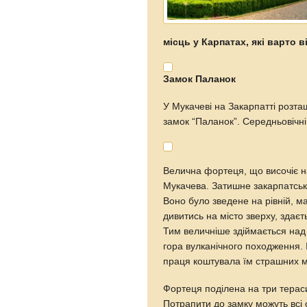
місць у Карпатах, які варто в
Замок Паланок
У Мукачеві на Закарпатті розт
замок “Паланок”. Середньовічні
Велична фортеця, що височіє н
Мукачева. Затишне закарпатське
Воно було зведене на рівній, ма
дивитись на місто зверху, здає
Тим величніше здіймається на
гора вулканічного походження. 
праця коштувала їм страшних м
Фортеця поділена на три тераси,
Потрапити до замку можуть всі 