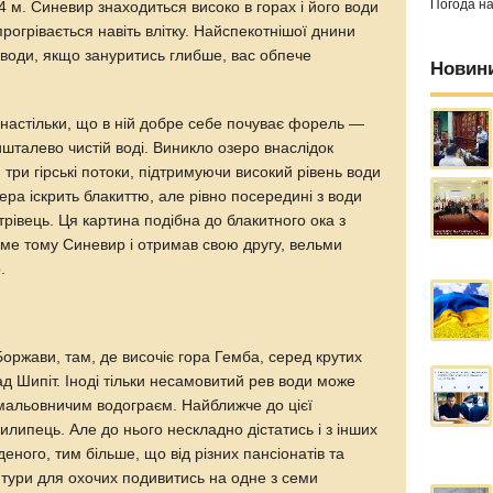
Погода н
 м. Синевир знаходиться високо в горах і його води
прогрівається навіть влітку. Найспекотнішої днини
води, якщо зануритись глибше, вас обпече
Новин
 настільки, що в ній добре себе почуває форель —
шталево чистій воді. Виникло озеро внаслідок
 три гірські потоки, підтримуючи високий рівень води
зера іскрить блакиттю, але рівно посередині з води
рівець. Ця картина подібна до блакитного ока з
ме тому Синевир і отримав свою другу, вельми
.
оржави, там, де височіє гора Гемба, серед крутих
ад Шипіт. Іноді тільки несамовитий рев води може
з мальовничим водограєм. Найближче до цієї
липець. Але до нього нескладно дістатись і з інших
еного, тим більше, що від різних пансіонатів та
і тури для охочих подивитись на одне з семи