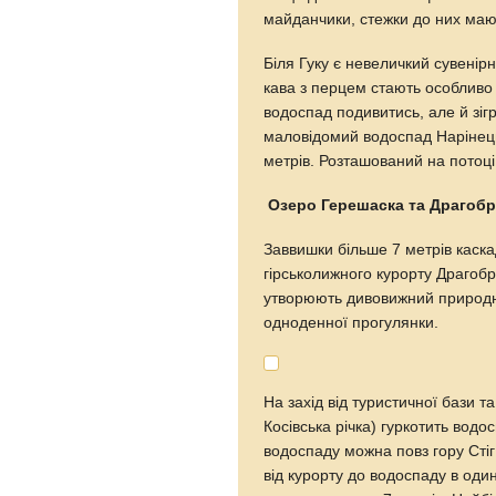
майданчики, стежки до них маю
Біля Гуку є невеличкий сувенір
кава з перцем стають особливо 
водоспад подивитись, але й зігр
маловідомий водоспад Нарінец
метрів. Розташований на потоц
Озеро Герешаска та Драгоб
Заввишки більше 7 метрів каск
гірськолижного курорту Драгоб
утворюють дивовижний природни
одноденної прогулянки.
На захід від туристичної бази т
Косівська річка) гуркотить водо
водоспаду можна повз гору Сті
від курорту до водоспаду в один