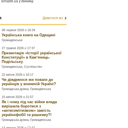
а
sinoptik.ua
у Вінниці
и
Дивитися всі
08 червня 2026 о 16:34
Українська книга на Одещині
Громадянська
27 травня 2026 о 17:37
Презентація «Історії української
Конституції» в Камʼянець-
Подільську
Громадянська
,
Суспільство
22 квітня 2026 о 16:17
Чи діждемося ми поваги до
українців у воюючій Україні?
Громадська думка
,
Громадянська
15 квітня 2026 о 21:57
Як і чому під час війни влада
вирішила боротися з
«антисемітизмом» замість
українофобії та рашизму?!
Громадська думка
,
Громадянська
14 лютого 2026 о 17:47