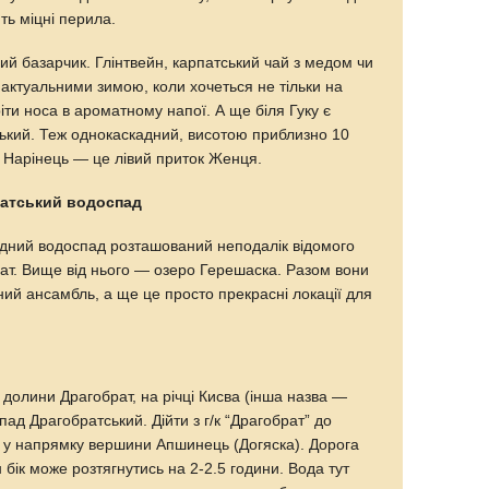
ть міцні перила.
ний базарчик. Глінтвейн, карпатський чай з медом чи
актуальними зимою, коли хочеться не тільки на
іти носа в ароматному напої. А ще біля Гуку є
ький. Теж однокаскадний, висотою приблизно 10
і Нарінець — це лівий приток Женця.
ратський водоспад
адний водоспад розташований неподалік відомого
рат. Вище від нього — озеро Герешаска. Разом вони
й ансамбль, а ще це просто прекрасні локації для
а долини Драгобрат, на річці Кисва (інша назва —
спад Драгобратський. Дійти з г/к “Драгобрат” до
г у напрямку вершини Апшинець (Догяска). Дорога
 бік може розтягнутись на 2-2.5 години. Вода тут