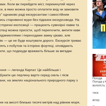
рами. Коли ви перейдете міст, перекинутий через
аси, в яких можна просто оплатити вхід чи замовити
у” однаково раді екскурсантам і самостійним
тись старовинні мури без підказок екскурсовода. На
 історичні експозиції — працюють сувенірні лавки та
ртеці можна присісти, щоб перепочити, випити кави
підземеллями і переходами замку цікаво, але
сію — це не буде коштувати дорого. Екскурсія триває
ять з побутом та історією фортеці, оповідають
акти, що подекуди вражають більше за вигадки.
ння — легенда Карпат. Це найбільше і
Шукати цю перлину варто серед скель і лісів
Погода
ґани, на землях національного природного парку з
Погода у
вологість:
тиск:
вітер:
 на висоті близько тисячі метрів над рівнем моря,