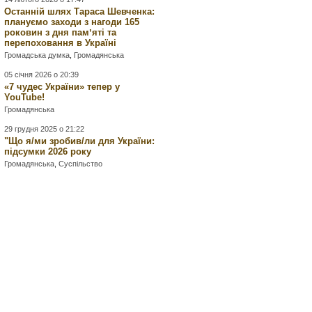
Останній шлях Тараса Шевченка:
плануємо заходи з нагоди 165
роковин з дня памʼяті та
перепоховання в Україні
Громадська думка
,
Громадянська
05 січня 2026 о 20:39
«7 чудес України» тепер у
YouTube!
Громадянська
29 грудня 2025 о 21:22
"Що я/ми зробив/ли для України:
підсумки 2026 року
Громадянська
,
Суспільство