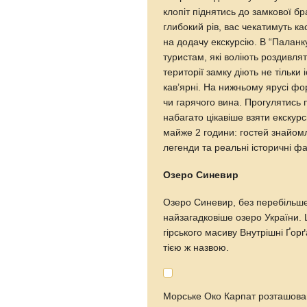
клопіт піднятись до замкової б
глибокий рів, вас чекатимуть к
на додачу екскурсію. В “Паланк
туристам, які воліють роздивля
території замку діють не тільки
кав’ярні. На нижньому ярусі фо
чи гарячого вина. Прогулятись 
набагато цікавіше взяти екскур
майже 2 години: гостей знайомл
легенди та реальні історичні ф
Озеро Синевир
Озеро Синевир, без перебільше
найзагадковіше озеро України. 
гірського масиву Внутрішні Ґор
тією ж назвою.
Морське Око Карпат розташоване