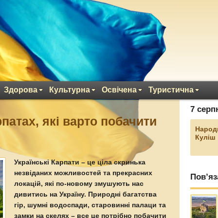
Здорова
Культурна
Освічена
Туристична
7 серп
рпатах, які варто побачити
Народ
Куліш
Українські Карпати – це ціла скринька
незвіданих можливостей та прекрасних
Пов’яз
локацій, які по-новому змушують нас
дивитись на Україну. Природні багатства
гір, шумні водоспади, старовинні палаци та
замки на скелях – все це потрібно побачити