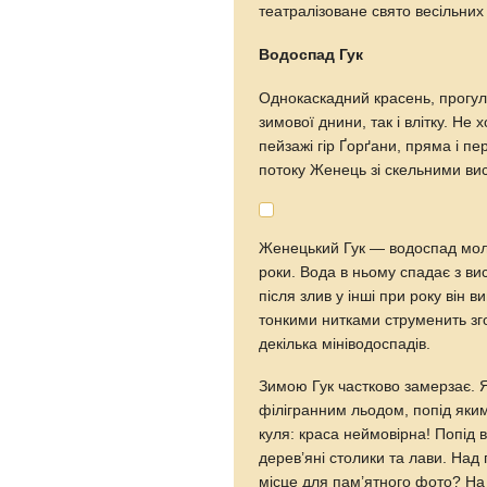
театралізоване свято весільних
Водоспад Гук
Однокаскадний красень, прогул
зимової днини, так і влітку. Не
пейзажі гір Ґорґани, пряма і 
потоку Женець зі скельними в
Женецький Гук — водоспад моло
роки. Вода в ньому спадає з вис
після злив у інші при року він 
тонкими нитками струменить зг
декілька мініводоспадів.
Зимою Гук частково замерзає. 
філігранним льодом, попід яким
куля: краса неймовірна! Попід 
дерев’яні столики та лави. Над
місце для пам’ятного фото? На Г