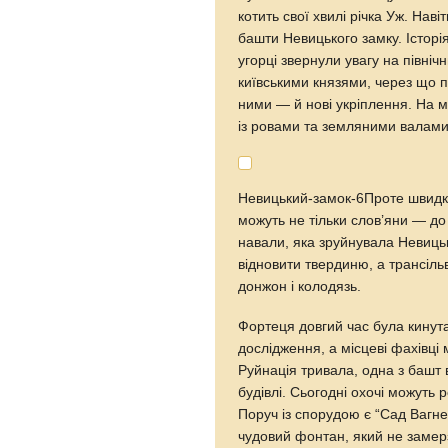
котить свої хвилі річка Уж. Наві
башти Невицького замку. Історія
угорці звернули увагу на північ
київськими князями, через що п
ними — й нові укріплення. На м
із ровами та земляними валами
Невицький-замок-6Проте швидк
можуть не тільки слов’яни — д
навали, яка зруйнувала Невицьк
відновити твердиню, а трансіль
донжон і колодязь.
Фортеця довгий час була кинут
дослідження, а місцеві фахівці м
Руйнація тривала, одна з башт 
будівлі. Сьогодні охочі можуть 
Поруч із спорудою є “Сад Вагнер
чудовий фонтан, який не замерз