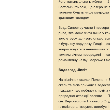
його максимальна глибина — 24
настільки глибокі, що озеро не 
теплими будуть лише метр-два 
крижаним холодом.
Вода Синевиру чиста і прозора
риба, яка може жити лише у кри
землетрусу, до нього стікаються
в будь-яку пору року. Гладінь о
випростовується невеличкий ост
темним вічком посередині — са
романтичну назву: Морське Око
Водоспад Шипіт
На північних схилах Полонини Б
скель та лісів причаївся водосп
підказати, що поблизу є потік 
природної атракції селище — Пи
сіл: Верхнього чи Нижнього Студ
готелів організовують автобусн