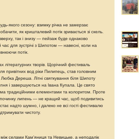
дь-якого сезону: взимку річка не замерзає
обачити, як кришталевий потік зривається зі скель.
зверху, так і знизу — пейзаж буде однаково
час для зустрічі з Шипотом — навесні, коли на
овнюючи потік.
ах літературних творів. Щорічний фестиваль
іля привітних вод ріки Пилипець, став головним
 Любка Дереша. Літні святкування біля Шипоту
ня і завершуються на Івана Купала. Це свято
всіма традиційними елементами та колоритом. Проте
ідпочинку липень — не кращий час, щоб подивитись
 стає надто шумно, і далеко не всі гості фестивалю
дтримувати чистоту.
 між селами Кам’яниця та Невицьке, а неподалік