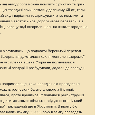
ть від автодороги можна помітити сіру стіну та грізні
 цієї твердині починається у далекому XII ст., коли
ний схід і вирішили товаришувати із галицькими та
очали з’являтись нові дороги через перевали, а з
ісці палацу тоді створили щось на кшталт городища
.
о з’ясувалось, що подолати Верецький перевал
о Закарпаття докотилася хвиля монголо-татарської
е укріплення вщент. Угорці не полінувалися
ванські владарі її розбудували, додали до споруди
а напризволяще, хоча поряд з нею проводились
ожуть розповісти багато цікавого з її історії.
впала, проте врешті-решт почалася реконструкція
роздивитись замок зблизька, вхід до нього вільний.
а”, закладений ще в XIX столітті. В ньому б’є
ає навіть взимку. З 2006 року в замку проводять