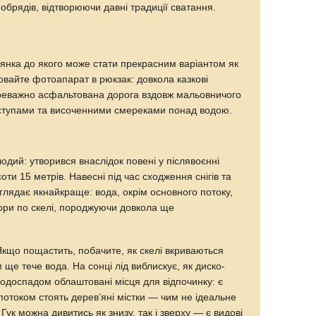
 обрядів, відтворюючи давні традиції сватання.
янка до якого може стати прекрасним варіантом як
 ховайте фотоапарат в рюкзак: довкола казкові
переважно асфальтована дорога вздовж мальовничого
иступами та височенними смереками понад водою.
дий: утворився внаслідок повені у післявоєнні
оти 15 метрів. Навесні під час сходження снігів та
виглядає якнайкраще: вода, окрім основного потоку,
ори по скелі, породжуючи довкола ще
Якщо пощастить, побачите, як скелі вкриваються
 ще тече вода. На сонці лід виблискує, як диско-
водоспадом облаштовані місця для відпочинку: є
 потоком стоять дерев’яні містки — чим не ідеальне
ук можна дивитись як знизу, так і зверху — є видові