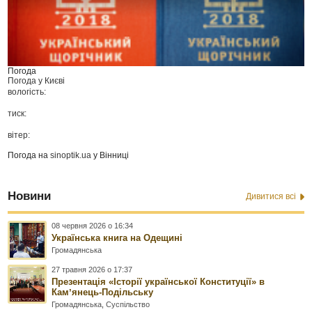
Погода
Погода у
Києві
вологість:
тиск:
вітер:
Погода на
sinoptik.ua
у Вінниці
Новини
Дивитися всі
08 червня 2026 о 16:34
Українська книга на Одещині
Громадянська
27 травня 2026 о 17:37
Презентація «Історії української Конституції» в
Камʼянець-Подільську
Громадянська
,
Суспільство