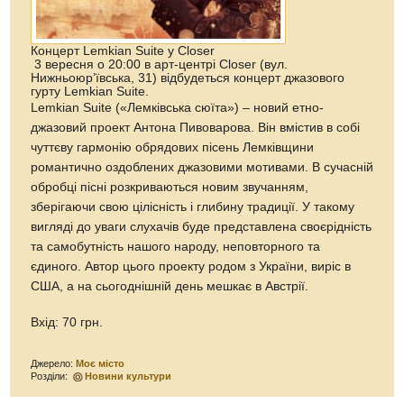
Концерт Lemkian Suite у Closer
3 вересня о 20:00 в арт-центрі Closer (вул.
Нижньоюр’ївська, 31) відбудеться концерт джазового
гурту Lemkian Suite.
Lemkian Suite («Лемківська сюїта») – новий етно-
джазовий проект Антона Пивоварова. Він вмістив в собі
чуттєву гармонію обрядових пісень Лемківщини
романтично оздоблених джазовими мотивами. В сучасній
обробці пісні розкриваються новим звучанням,
зберігаючи свою цілісність і глибину традиції. У такому
вигляді до уваги слухачів буде представлена своєрідність
та самобутність нашого народу, неповторного та
єдиного. Автор цього проекту родом з України, виріс в
США, а на сьогоднішній день мешкає в Австрії.
Вхід: 70 грн.
Джерело:
Моє місто
Розділи:
Новини культури