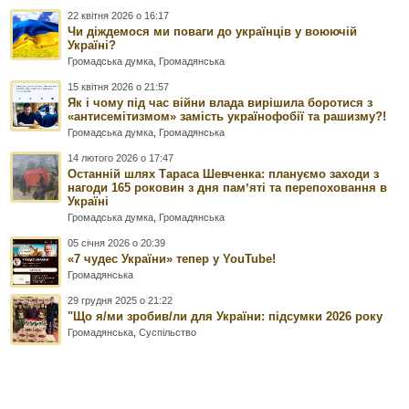
22 квітня 2026 о 16:17
Чи діждемося ми поваги до українців у воюючій
Україні?
Громадська думка
,
Громадянська
15 квітня 2026 о 21:57
Як і чому під час війни влада вирішила боротися з
«антисемітизмом» замість українофобії та рашизму?!
Громадська думка
,
Громадянська
14 лютого 2026 о 17:47
Останній шлях Тараса Шевченка: плануємо заходи з
нагоди 165 роковин з дня памʼяті та перепоховання в
Україні
Громадська думка
,
Громадянська
05 січня 2026 о 20:39
«7 чудес України» тепер у YouTube!
Громадянська
29 грудня 2025 о 21:22
"Що я/ми зробив/ли для України: підсумки 2026 року
Громадянська
,
Суспільство